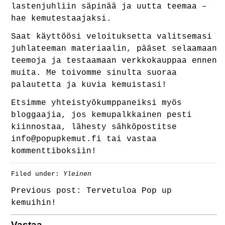
lastenjuhliin säpinää ja uutta teemaa –
hae kemutestaajaksi.
Saat käyttöösi veloituksetta valitsemasi
juhlateeman materiaalin, pääset selaamaan
teemoja ja testaamaan verkkokauppaa ennen
muita. Me toivomme sinulta suoraa
palautetta ja kuvia kemuistasi!
Etsimme yhteistyökumppaneiksi myös
bloggaajia, jos kemupalkkainen pesti
kiinnostaa, lähesty sähköpostitse
info@popupkemut.fi
tai vastaa
kommenttiboksiin!
Filed under:
Yleinen
Previous post:
Tervetuloa Pop up
kemuihin!
Vastaa