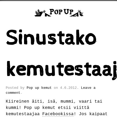
Sinustako
kemutestaa
Posted by
Pop up kemut
on
4.6.2012
.
Leave a
comment
.
Kiireinen äiti, isä, mummi, vaari tai
kummi! Pop up kemut etsii viittä
kemutestaajaa
Facebookissa
! Jos kaipaat