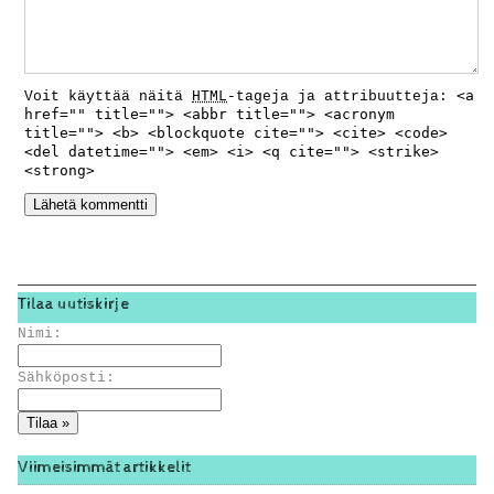
<a
Voit käyttää näitä
HTML
-tageja ja attribuutteja:
href="" title=""> <abbr title=""> <acronym
title=""> <b> <blockquote cite=""> <cite> <code>
<del datetime=""> <em> <i> <q cite=""> <strike>
<strong>
Tilaa uutiskirje
Nimi:
Sähköposti:
Viimeisimmät artikkelit