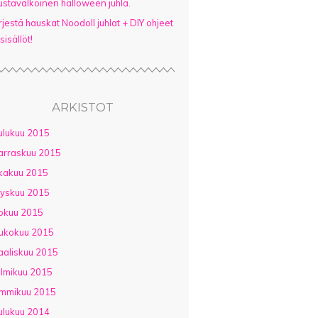
stavalkoinen halloween juhla.
rjestä hauskat Noodoll juhlat + DIY ohjeet
 sisällöt!
ARKISTOT
ulukuu 2015
arraskuu 2015
kakuu 2015
yskuu 2015
okuu 2015
ukokuu 2015
aliskuu 2015
lmikuu 2015
ammikuu 2015
ulukuu 2014