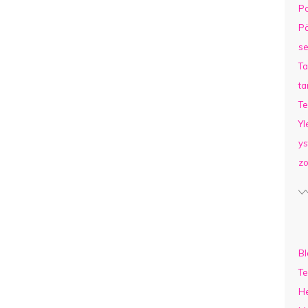
Po
Pä
se
T
ta
Te
Yl
ys
z
Bl
Te
He