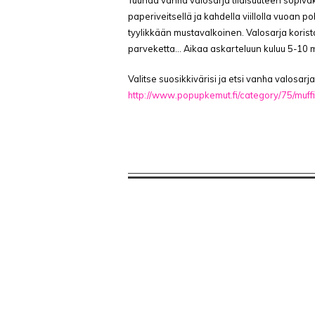
Tuunaa vanha valosarja tilaisuuteen sopivaks
paperiveitsellä ja kahdella viillolla vuoan p
tyylikkään mustavalkoinen. Valosarja koristaa
parveketta… Aikaa askarteluun kuluu 5-10 m
Valitse suosikkivärisi ja etsi vanha valosarja
http://www.popupkemut.fi/category/75/muffi