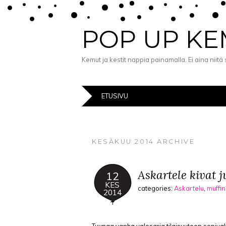
POP UP K
Kemut ja kestit nappia painamalla. Ei aina niit
ETUSIVU
KESÄKUU 2014 ARCHIVE
Askartele kivat j
12
KES
categories:
Askartelu
,
muffin
2014