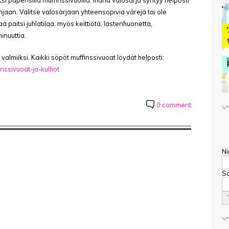
i paperisilla muffinssivuoilla. Ihana valosarja syntyy helposti
ohjaan. Valitse valosarjaan yhteensopivia värejä tai ole
 paitsi juhlatilaa, myös keittiötä, lastenhuonetta,
inuuttia.
 valmiiksi. Kaikki söpöt muffinssivuoat löydät helposti:
nssivuoat-ja-kulhot
0 comment
Ni
Sä