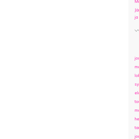
Mu
Jä
ja
jo
m
lo
sy
el
to
ma
he
t
jo