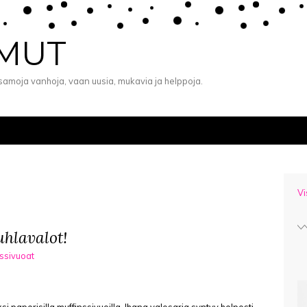
EMUT
ä samoja vanhoja, vaan uusia, mukavia ja helppoja.
Vi
uhlavalot!
ssivuoat