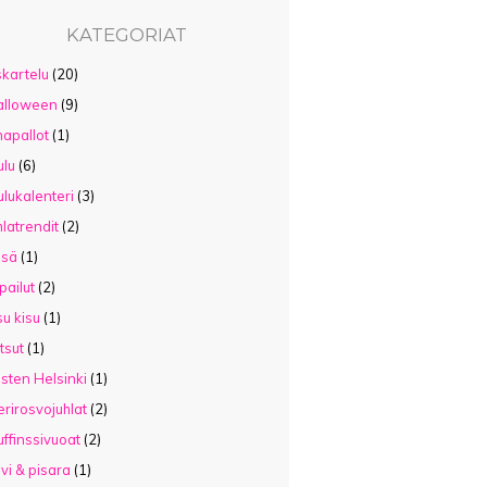
KATEGORIAT
kartelu
(20)
alloween
(9)
mapallot
(1)
ulu
(6)
ulukalenteri
(3)
hlatrendit
(2)
esä
(1)
lpailut
(2)
su kisu
(1)
tsut
(1)
sten Helsinki
(1)
rirosvojuhlat
(2)
ffinssivuoat
(2)
lvi & pisara
(1)