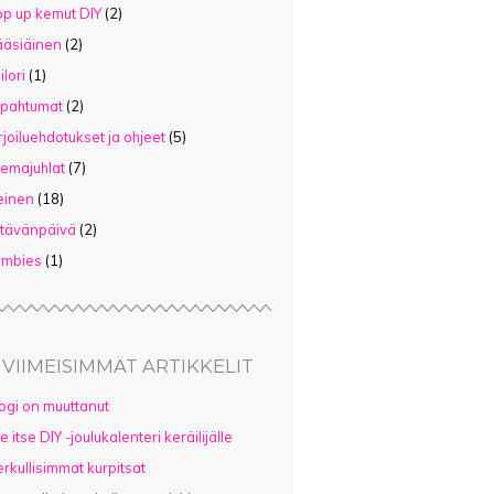
p up kemut DIY
(2)
äsiäinen
(2)
ilori
(1)
apahtumat
(2)
rjoiluehdotukset ja ohjeet
(5)
emajuhlat
(7)
einen
(18)
tävänpäivä
(2)
ombies
(1)
VIIMEISIMMÄT ARTIKKELIT
ogi on muuttanut
e itse DIY -joulukalenteri keräilijälle
rkullisimmat kurpitsat