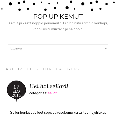
POP UP KEMUT
Kemut ja kestit nappia painamalla. Ei aina niitä samoja vanhoja,
vaan uusia, mukavia ja helppoja.
ARCHIVE OF ‘SEILORI’ CATEGORY
Hei hoi seilori!
17
ELO
categories:
seilori
2015
Seilorihenkiset bileet sopivat kesäkemuiksi tai teemajuhlaksi,