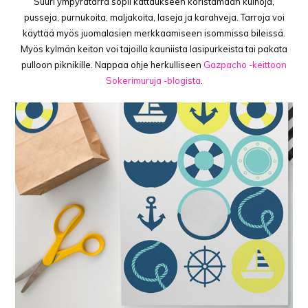
Suuri ympyrätarra sopii kattaukseen koristamaan kulhoja,
pusseja, purnukoita, maljakoita, laseja ja karahveja. Tarroja voi
käyttää myös juomalasien merkkaamiseen isommissa bileissä.
Myös kylmän keiton voi tajoilla kauniista lasipurkeista tai pakata
pulloon piknikille. Nappaa ohje herkulliseen
Gazpacho -keittoon
Sokerimuruja -blogista
.