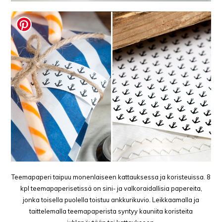
Teemapaperi taipuu monenlaiseen kattauksessa ja koristeuissa. 8
kpl teemapaperisetissä on sini- ja valkoraidallisia papereita,
jonka toisella puolella toistuu ankkurikuvio. Leikkaamalla ja
taittelemalla teemapaperista syntyy kauniita koristeita