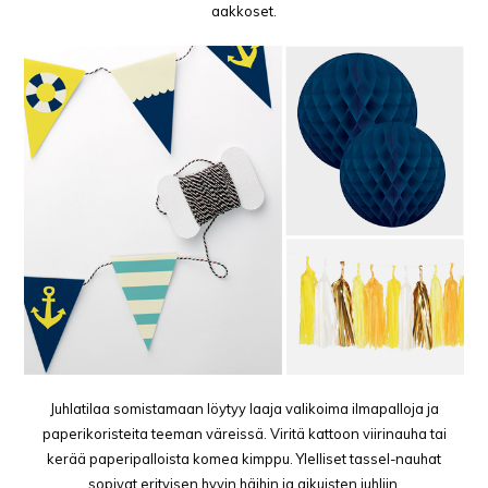
aakkoset.
Juhlatilaa somistamaan löytyy laaja valikoima ilmapalloja ja
paperikoristeita teeman väreissä. Viritä kattoon viirinauha tai
kerää paperipalloista komea kimppu. Ylelliset tassel-nauhat
sopivat erityisen hyvin häihin ja aikuisten juhliin.