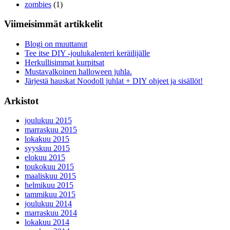
zombies
(1)
Viimeisimmät artikkelit
Blogi on muuttanut
Tee itse DIY -joulukalenteri keräilijälle
Herkullisimmat kurpitsat
Mustavalkoinen halloween juhla.
Järjestä hauskat Noodoll juhlat + DIY ohjeet ja sisällöt!
Arkistot
joulukuu 2015
marraskuu 2015
lokakuu 2015
syyskuu 2015
elokuu 2015
toukokuu 2015
maaliskuu 2015
helmikuu 2015
tammikuu 2015
joulukuu 2014
marraskuu 2014
lokakuu 2014