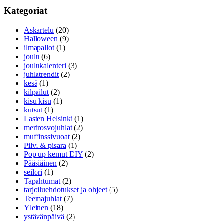
Kategoriat
Askartelu
(20)
Halloween
(9)
ilmapallot
(1)
joulu
(6)
joulukalenteri
(3)
juhlatrendit
(2)
kesä
(1)
kilpailut
(2)
kisu kisu
(1)
kutsut
(1)
Lasten Helsinki
(1)
merirosvojuhlat
(2)
muffinssivuoat
(2)
Pilvi & pisara
(1)
Pop up kemut DIY
(2)
Pääsiäinen
(2)
seilori
(1)
Tapahtumat
(2)
tarjoiluehdotukset ja ohjeet
(5)
Teemajuhlat
(7)
Yleinen
(18)
ystävänpäivä
(2)