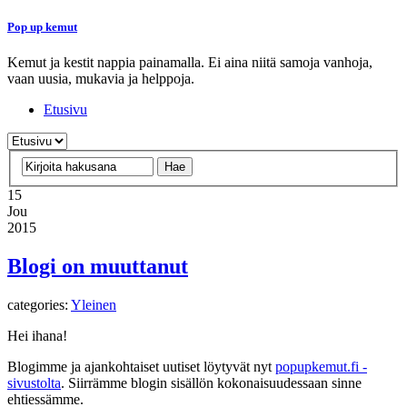
Pop up kemut
Kemut ja kestit nappia painamalla. Ei aina niitä samoja vanhoja,
vaan uusia, mukavia ja helppoja.
Etusivu
15
Jou
2015
Blogi on muuttanut
categories:
Yleinen
Hei ihana!
Blogimme ja ajankohtaiset uutiset löytyvät nyt
popupkemut.fi -
sivustolta
. Siirrämme blogin sisällön kokonaisuudessaan sinne
ehtiessämme.