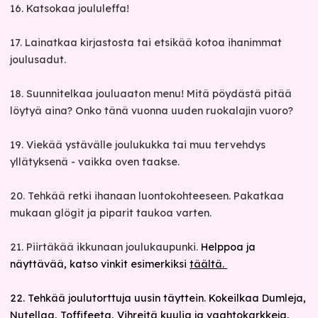
16.
Katsokaa joululeffa!
17.
Lainatkaa kirjastosta tai etsikää kotoa ihanimmat
joulusadut.
18. Suunnitelkaa jouluaaton menu! Mitä pöydästä pitää
löytyä aina? Onko tänä vuonna uuden ruokalajin vuoro?
19. Viekää ystävälle joulukukka tai muu tervehdys
yllätyksenä - vaikka oven taakse.
20. Tehkää retki ihanaan luontokohteeseen. Pakatkaa
mukaan glögit ja piparit taukoa varten.
21. Piirtäkää ikkunaan joulukaupunki.
Helppoa ja
näyttävää, katso vinkit esimerkiksi
täältä.
22. Tehkää joulutorttuja uusin täyttein. Kokeilkaa Dumleja,
Nutellaa, Toffifeeta, Vihreitä kuulia ja vaahtokarkkeja.