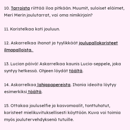
10.
Tarroista
riittää iloa pitkään. Muumit, suloiset eläimet,
Meri Merin joulutarrat, vai oma nimikirjain?
11. Koristelkaa koti jouluun.
12. Askarrelkaa ihanat ja tyylikkäät
joulupallokoristeet
ilmapalloista.
13. Lucian päivä! Askarrelkaa kaunis Lucia-seppele, joka
syntyy hetkessä. Ohjeen löydät
täältä
.
14. Askarrelkaa
lahjapapereista
. Ihania ideoita löytyy
esimerkiksi
täältä
.
15. Ottakaa jouluselfie ja kasvomaalit, tonttuhatut,
koristeet mielikuvituksellisesti käyttöön. Kuva voi toimia
myös joulutervehdyksenä tutuille.