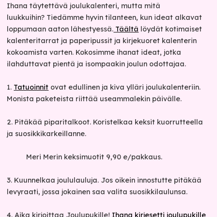
Ihana täytettävä joulukalenteri, mutta mitä
luukkuihin? Tiedämme hyvin tilanteen, kun ideat alkavat
loppumaan aaton lähestyessä.
Täältä
löydät kotimaiset
kalenteritarrat ja paperipussit ja kirjekuoret kalenterin
kokoamista varten. Kokosimme ihanat ideat, jotka
ilahduttavat pientä ja isompaakin joulun odottajaa.
1.
Tatuoinnit
ovat edullinen ja kiva ylläri joulukalenteriin.
Monista paketeista riittää useammalekin päivälle.
2. Pitäkää piparitalkoot. Koristelkaa keksit kuorrutteella
ja suosikkikarkeillanne.
Meri Merin keksimuotit 9,90 e/pakkaus.
3. Kuunnelkaa joululauluja. Jos oikein innostutte pitäkää
levyraati, jossa jokainen saa valita suosikkilaulunsa.
4. Aika kirjoittaa Joulupukille!
Ihana kirjesetti joulupukille