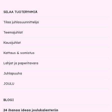
SELAA TUOTERYHMIÄ
Tilaa juhlasuunnittelija
Teemajuhlat
Kausijuhlat
Kattaus & somistus
Lahjat ja paperitavara
Juhlapuuha
JOULU
BLOGI
24 ihanaa ideaa joulukalenteriin