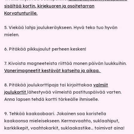
sisältää kortin, kirjekuoren ja osoitetarran
Korvatunturille.
5. Viekää lahja joulukeräykseen. Hyvä teko tuo hyvän
mielen.
6. Pitäkää pikkujoulut perheen kesken!
7. Kivoista magneeteista riittää monen päivän luukkuihin.
Vanerimagneetit kestävät katseita ja aikaa.
8. Pitäkää joulukorttipaja tai kirjoittakaa
valmiit
joulukortit
lähestyvää viimeistä postituspäivää varten.
Anna lapsen tehdä kortti tärkeälle ihmiselle.
9. Tehkää kaakaobaari. Jokainen saa koristella
kaakaonsa mieleisekseen. Kermavaahto, suklaahiput,
karkkikepit, vaahtokarkit, suklaakastike... toimivat aina!