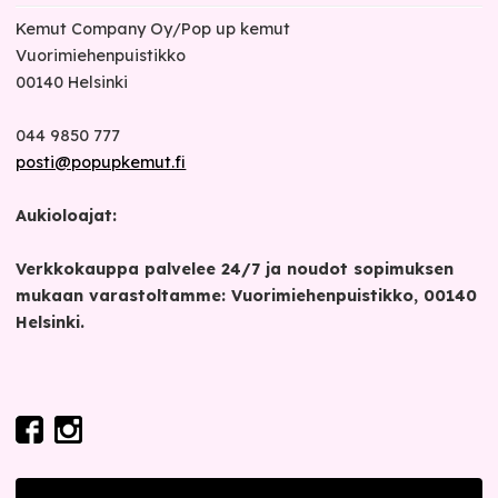
Kemut Company Oy/Pop up kemut
Vuorimiehenpuistikko
00140
Helsinki
044 9850 777
posti@popupkemut.fi
Aukioloajat:
Verkkokauppa palvelee 24/7 ja noudot sopimuksen
mukaan varastoltamme: Vuorimiehenpuistikko, 00140
Helsinki.