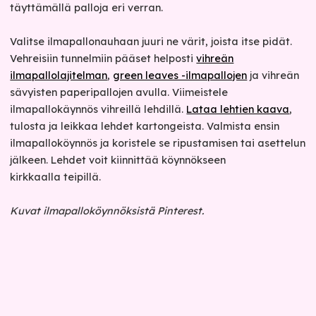
täyttämällä palloja eri verran.
Valitse ilmapallonauhaan juuri ne värit, joista itse pidät.
Vehreisiin tunnelmiin pääset helposti
vihreän
ilmapallolajitelman
,
green leaves -ilmapallojen
ja vihreän
sävyisten paperipallojen avulla. Viimeistele
ilmapallokäynnös vihreillä lehdillä.
Lataa lehtien kaava
,
tulosta ja leikkaa lehdet kartongeista. Valmista ensin
ilmapalloköynnös ja koristele se ripustamisen tai asettelun
jälkeen. Lehdet voit kiinnittää köynnökseen
kirkkaalla teipillä.
Kuvat ilmapalloköynnöksistä Pinterest.