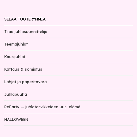
SELAA TUOTERYHMIÄ
Tilaa juhlasuunnittelija
Teemajuhlat
Kausijuhlat
Kattaus & somistus
Lahjat ja paperitavara
Juhlapuuha
ReParty — juhlatarvikkeiden uusi elämä
HALLOWEEN