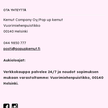
OTA YHTEYTTÄ
Kemut Company Oy/Pop up kemut
Vuorimiehenpuistikko
00140
Helsinki
044 9850 777
posti@popupkemut.fi
Aukioloajat:
Verkkokauppa palvelee 24/7 ja noudot sopimuksen
mukaan varastoltamme: Vuorimiehenpuistikko, 00140
Helsinki.