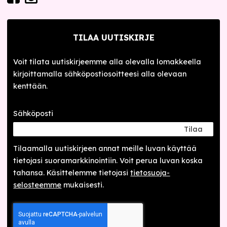
TILAA UUTISKIRJE
Voit tilata uutiskirjeemme alla olevalla lomakkeella
kirjoittamalla sähköpostiosoitteesi alla olevaan
kenttään.
Sähköposti
Tilaa
Tilaamalla uutis­kirjeen annat meille luvan käyttää
tietojasi suora­markkinointiin. Voit perua luvan koska
tahansa. Käsittelemme tietojasi
tieto­suoja­
selosteemme
mukaisesti.