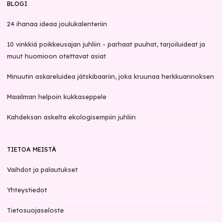
BLOGI
24 ihanaa ideaa joulukalenteriin
10 vinkkiä poikkeusajan juhliin - parhaat puuhat, tarjoiluideat ja
muut huomioon otettavat asiat
Minuutin askareluidea jätskibaariin, joka kruunaa herkkuannoksen
Maailman helpoin kukkaseppele
Kahdeksan askelta ekologisempiin juhliin
TIETOA MEISTÄ
Vaihdot ja palautukset
Yhteystiedot
Tietosuojaseloste