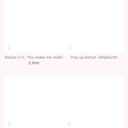
Nauha 2 m, "You make me smile"
Pop up kemut -lahjakortti
2
,
90
€