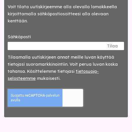
Voit tilata uutiskirjeemme alla olevalla lomakkeella
kirjoittamalla sähköpostiosoitteesi alla olevaan
kenttään.
Sähköposti
Tilaa
Tilaamalla uutis­kirjeen annat meille luvan käyttää
tietojasi suora­markkinointiin. Voit perua luvan koska
tahansa. Käsittelemme tietojasi
tieto­suoja­
selosteemme
mukaisesti.