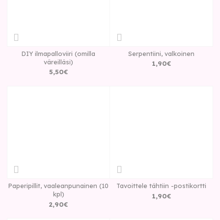
DIY ilmapalloviiri (omilla
Serpentiini, valkoinen
väreilläsi)
1
,
90
€
5
,
50
€
Paperipillit, vaaleanpunainen (10
Tavoittele tähtiin -postikortti
kpl)
1
,
90
€
2
,
90
€