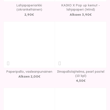
Lahjapaperiarkki
KAIKO X Pop up kemut -
(okrankeltainen)
lahjapaperi (Wind)
2
,
90
€
Alkaen
3
,
90
€
Paperipallo, vaaleanpunainen
Ilmapallolajitelma, pearl pastel
(10 kpl)
Alkaen
2
,
00
€
4
,
50
€