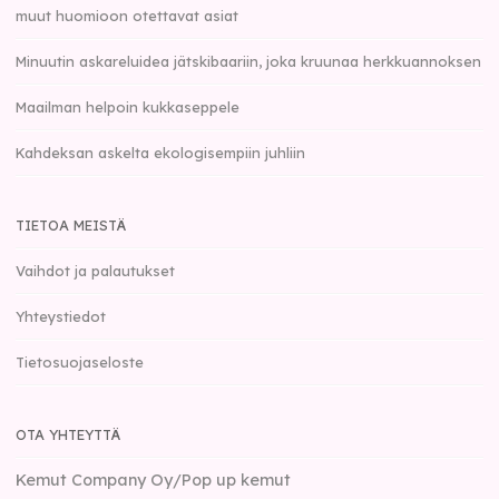
muut huomioon otettavat asiat
Minuutin askareluidea jätskibaariin, joka kruunaa herkkuannoksen
Maailman helpoin kukkaseppele
Kahdeksan askelta ekologisempiin juhliin
TIETOA MEISTÄ
Vaihdot ja palautukset
Yhteystiedot
Tietosuojaseloste
OTA YHTEYTTÄ
Kemut Company Oy/Pop up kemut