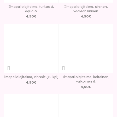
Ilmapallolajitelma, turkoosi,
Ilmapallolajitelma, sininen,
aqua &
vaaleansininen
4
,
50
€
4
,
50
€
ilmapallolajitelma, vihreät (10 kpl)
Ilmapallolajitelma, keltainen,
valkoinen &
4
,
50
€
4
,
50
€