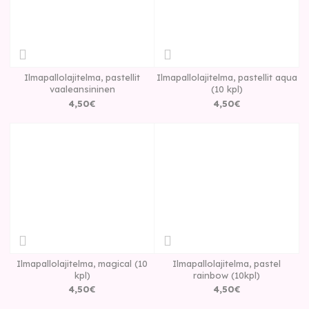
Ilmapallolajitelma, pastellit
Ilmapallolajitelma, pastellit aqua
vaaleansininen
(10 kpl)
4
,
50
€
4
,
50
€
Ilmapallolajitelma, magical (10
Ilmapallolajitelma, pastel
kpl)
rainbow (10kpl)
4
,
50
€
4
,
50
€