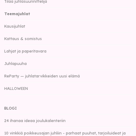
Tilaa juhlasuunnittelija
Teemajuhlat
Kausijuhlat
Kattaus & somistus
Lahjat ja paperitavara
Juhlapuuha
ReParty — juhlatarvikkeiden uusi elämä
HALLOWEEN
BLOGI
24 ihanaa ideaa joulukalenteriin
10 vinkkiä poikkeusajan juhliin - parhaat puuhat, tarjoiluideat ja