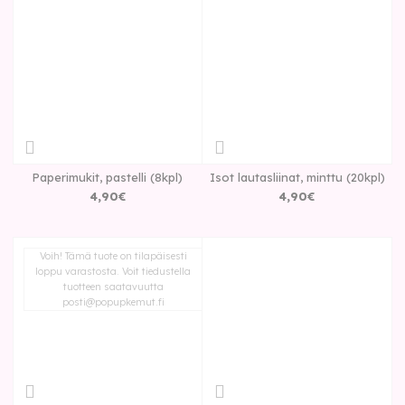
Paperimukit, pastelli (8kpl)
Isot lautasliinat, minttu (20kpl)
4
,
90
€
4
,
90
€
Voih! Tämä tuote on tilapäisesti
loppu varastosta. Voit tiedustella
tuotteen saatavuutta
posti@popupkemut.fi