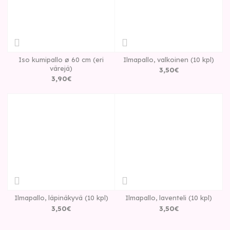
Iso kumipallo ø 60 cm (eri
Ilmapallo, valkoinen (10 kpl)
värejä)
3
,
50
€
3
,
90
€
Ilmapallo, läpinäkyvä (10 kpl)
Ilmapallo, laventeli (10 kpl)
3
,
50
€
3
,
50
€