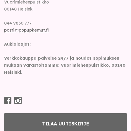
Vuorimiehenpuistikko
00140
Helsinki
044 9850 777
posti@popupkemut.fi
Aukioloajat:
Verkkokauppa palvelee 24/7 ja noudot sopimuksen
mukaan varastoltamme: Vuorimiehenpuistikko, 00140
Helsinki.
TILAA UUTISKIRJE