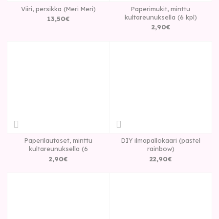
Viiri, persikka (Meri Meri)
Paperimukit, minttu
kultareunuksella (6 kpl)
13
,
50
€
2
,
90
€
Paperilautaset, minttu
DIY ilmapallokaari (pastel
kultareunuksella (6
rainbow)
2
,
90
€
22
,
90
€