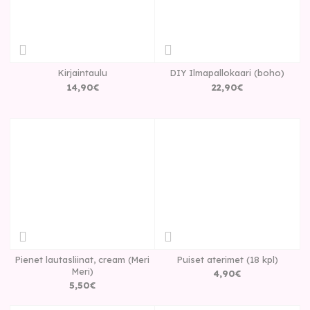
Kirjaintaulu
DIY Ilmapallokaari (boho)
14
,
90
€
22
,
90
€
Pienet lautasliinat, cream (Meri
Puiset aterimet (18 kpl)
Meri)
4
,
90
€
5
,
50
€