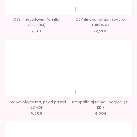
DIY ilmapalloviiri (omilla
DIY ilmapallokaari (pastel
väreilläsi)
rainbow)
5
,
50
€
22
,
90
€
Ilmapallolajitelma, pearl pastel
Ilmapallolajitelma, magical (10
(10 kpl)
kpl)
4
,
50
€
4
,
50
€