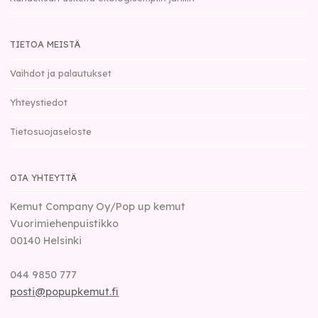
TIETOA MEISTÄ
Vaihdot ja palautukset
Yhteystiedot
Tietosuojaseloste
OTA YHTEYTTÄ
Kemut Company Oy/Pop up kemut
Vuorimiehenpuistikko
00140
Helsinki
044 9850 777
posti@popupkemut.fi