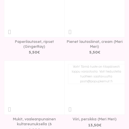
Paperilautaset, ripset
Pienet lautasliinat, cream (Meri
(GingerRay)
Meri)
5
,
50
€
5
,
50
€
Voih! Tämä tuote on tilapäisesti
loppu varastosta. Voit tiedustella
tuotteen saatavuutta
posti@popupkemut.fi
Mukit, vaaleanpunainen
Viiri, persikka (Meri Meri)
kultareunuksella (6
13
,
50
€