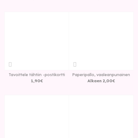
Tavoittele tähtiin -postikortti
Paperipallo, vaaleanpunainen
1
,
90
€
Alkaen
2
,
00
€