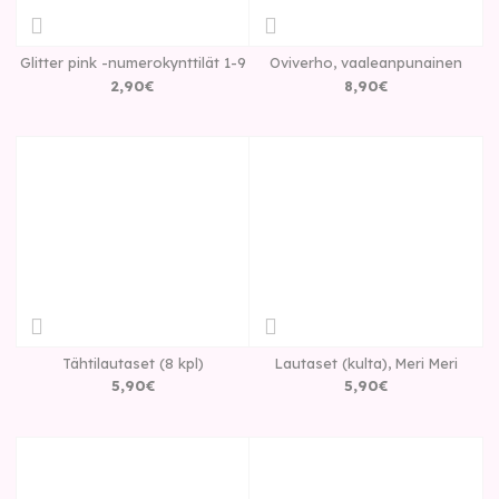
Glitter pink -numerokynttilät 1-9
Oviverho, vaaleanpunainen
2
,
90
€
8
,
90
€
Tähtilautaset (8 kpl)
Lautaset (kulta), Meri Meri
5
,
90
€
5
,
90
€