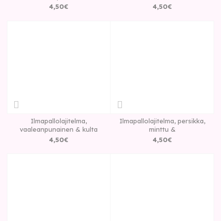
4
,
50
€
4
,
50
€
Ilmapallolajitelma,
Ilmapallolajitelma, persikka,
vaaleanpunainen & kulta
minttu &
4
,
50
€
4
,
50
€