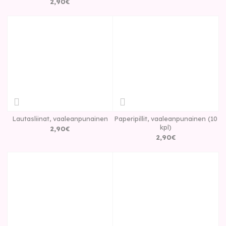
2
,
90
€
Lautasliinat, vaaleanpunainen
Paperipillit, vaaleanpunainen (10
kpl)
2
,
90
€
2
,
90
€