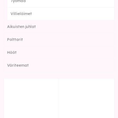
Työmaa
Villieläimet
Aikuisten juhlat
Polttarit
Häät
Väriteemat