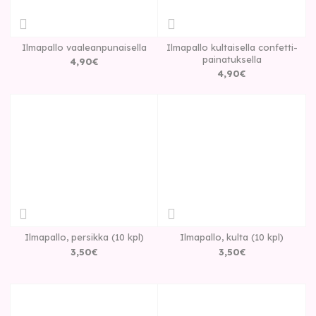
Ilmapallo vaaleanpunaisella
Ilmapallo kultaisella confetti-
painatuksella
4
,
90
€
4
,
90
€
Ilmapallo, persikka (10 kpl)
Ilmapallo, kulta (10 kpl)
3
,
50
€
3
,
50
€