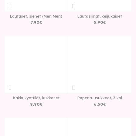
Lautaset, sienet (Meri Meri)
Lautasliinat, keijukaiset
7
,
90
€
5
,
90
€
Kakkukynttilät, kukkaset
Paperiruusukkeet, 3 kpl
9
,
90
€
6
,
50
€