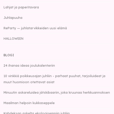
Lahjat ja paperitavara
Juhlapuuha
ReParty — juhlatarvikkeiden uusi elämä
HALLOWEEN
BLOGI
24 ihanaa ideaa joulukalenteriin
10 vinkkiä poikkeusajan juhliin - parhaat puuhat, tarjoiluideat ja
muut huomioon otettavat asiat
Minuutin askareluidea jätskibaariin, joka kruunaa herkkuannoksen
Maailman helpoin kukkaseppele
Kahdeksan askelta ekologisempiin juhliin