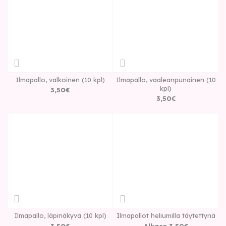
Ilmapallo, valkoinen (10 kpl)
Ilmapallo, vaaleanpunainen (10
kpl)
3
,
50
€
3
,
50
€
Ilmapallo, läpinäkyvä (10 kpl)
Ilmapallot heliumilla täytettynä
3
,
50
€
Alkaen
3
,
50
€