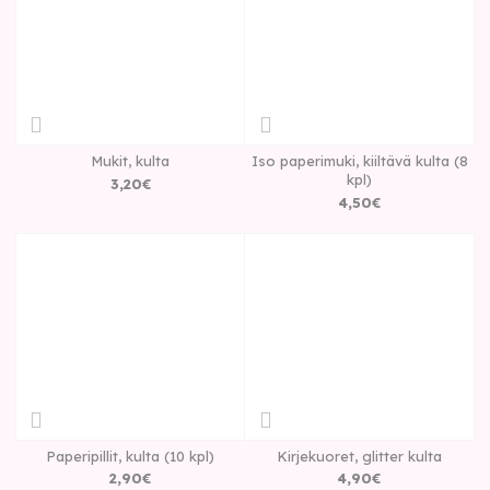
Mukit, kulta
Iso paperimuki, kiiltävä kulta (8
kpl)
3
,
20
€
4
,
50
€
Paperipillit, kulta (10 kpl)
Kirjekuoret, glitter kulta
2
,
90
€
4
,
90
€