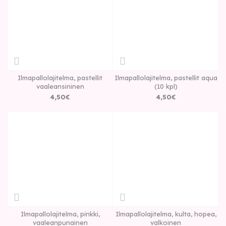
Ilmapallolajitelma, pastellit
Ilmapallolajitelma, pastellit aqua
vaaleansininen
(10 kpl)
4
,
50
€
4
,
50
€
Ilmapallolajitelma, pinkki,
Ilmapallolajitelma, kulta, hopea,
vaaleanpunainen
valkoinen