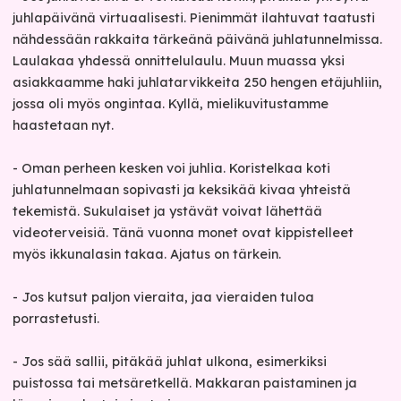
juhlapäivänä virtuaalisesti. Pienimmät ilahtuvat taatusti
nähdessään rakkaita tärkeänä päivänä juhlatunnelmissa.
Laulakaa yhdessä onnittelulaulu. Muun muassa yksi
asiakkaamme haki juhlatarvikkeita 250 hengen etäjuhliin,
jossa oli myös ongintaa. Kyllä, mielikuvitustamme
haastetaan nyt.
- Oman perheen kesken voi juhlia. Koristelkaa koti
juhlatunnelmaan sopivasti ja keksikää kivaa yhteistä
tekemistä. Sukulaiset ja ystävät voivat lähettää
videoterveisiä. Tänä vuonna monet ovat kippistelleet
myös ikkunalasin takaa. Ajatus on tärkein.
- Jos kutsut paljon vieraita, jaa vieraiden tuloa
porrastetusti.
- Jos sää sallii, pitäkää juhlat ulkona, esimerkiksi
puistossa tai metsäretkellä. Makkaran paistaminen ja