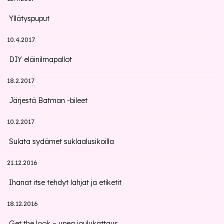
Yllätyspuput
10.4.2017
DIY eläinilmapallot
18.2.2017
Järjestä Batman -bileet
10.2.2017
Sulata sydämet suklaalusikoilla
21.12.2016
Ihanat itse tehdyt lahjat ja etiketit
18.12.2016
Get the look – upea joulukattaus