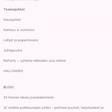
Teemajuhlat
Kausijuhlat
Kattaus & somistus
Lahjat ja paperitavara
Juhlapuuha
ReParty — juhlatarvikkeiden uusi elämä
HALLOWEEN
BLOGI
24 ihanaa ideaa joulukalenteriin
10 vinkkiä poikkeusajan juhliin - parhaat puuhat, tarjoiluideat ja