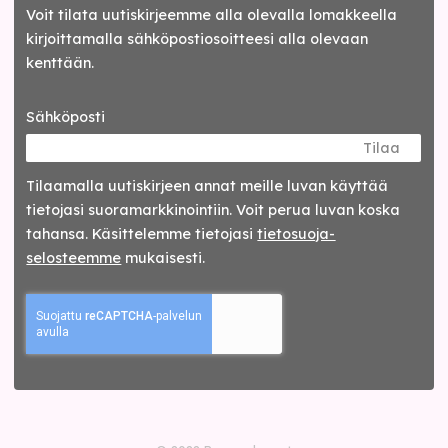
Voit tilata uutiskirjeemme alla olevalla lomakkeella
kirjoittamalla sähköpostiosoitteesi alla olevaan
kenttään.
Sähköposti
Tilaa
Tilaamalla uutis­kirjeen annat meille luvan käyttää
tietojasi suora­markkinointiin. Voit perua luvan koska
tahansa. Käsittelemme tietojasi
tieto­suoja­
selosteemme
mukaisesti.