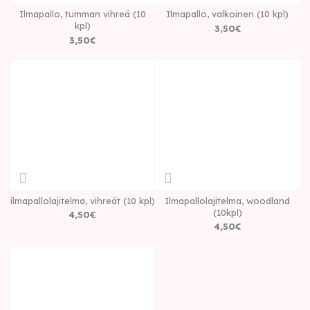
Ilmapallo, tumman vihreä (10
Ilmapallo, valkoinen (10 kpl)
kpl)
3
,
50
€
3
,
50
€
ilmapallolajitelma, vihreät (10 kpl)
Ilmapallolajitelma, woodland
(10kpl)
4
,
50
€
4
,
50
€