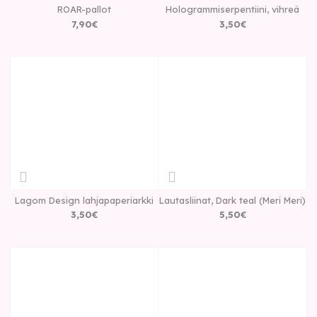
ROAR-pallot
Hologrammiserpentiini, vihreä
7
,
90
€
3
,
50
€
Lagom Design lahjapaperiarkki
Lautasliinat, Dark teal (Meri Meri)
3
,
50
€
5
,
50
€