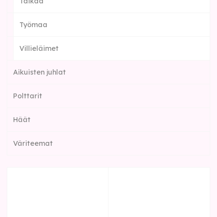
Taikaa
Työmaa
Villieläimet
Aikuisten juhlat
Polttarit
Häät
Väriteemat