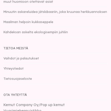
muut huomioon otettavat asiat
Minuutin askareluidea jätskibaariin, joka kruunaa herkkuannoksen
Maailman helpoin kukkaseppele
Kahdeksan askelta ekologisempiin juhliin
TIETOA MEISTÄ
Vaihdot ja palautukset
Yhteystiedot
Tietosuojaseloste
OTA YHTEYTTÄ
Kemut Company Oy/Pop up kemut
Vuorimiehenpuistikko