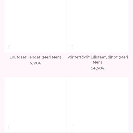
Lautaset, lehdet (Meri Meri)
Väritettävät julisteet, dinot (Meri
Meri)
6
,
90
€
14
,
50
€