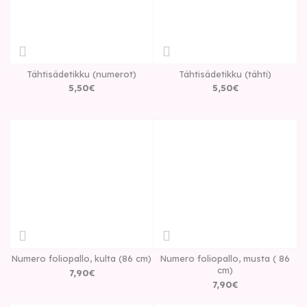
Tähtisädetikku (numerot)
Tähtisädetikku (tähti)
5
,
50
€
5
,
50
€
Numero foliopallo, kulta (86 cm)
Numero foliopallo, musta ( 86
cm)
7
,
90
€
7
,
90
€