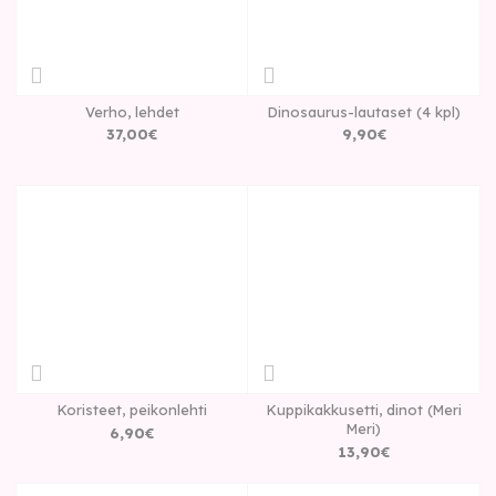
Verho, lehdet
Dinosaurus-lautaset (4 kpl)
37
,
00
€
9
,
90
€
Koristeet, peikonlehti
Kuppikakkusetti, dinot (Meri
Meri)
6
,
90
€
13
,
90
€