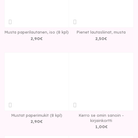
Musta paperilautanen, iso (8 kpl)
Pienet lautasliinat, musta
2
,
90
€
2
,
50
€
Mustat paperimukit (8 kpl)
Kerro se omin sanoin -
kirjainkortti
2
,
90
€
1
,
00
€