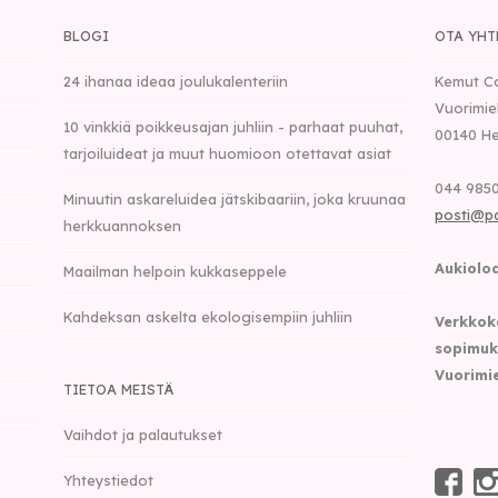
BLOGI
OTA YHT
24 ihanaa ideaa joulukalenteriin
Kemut C
Vuorimie
10 vinkkiä poikkeusajan juhliin - parhaat puuhat,
00140
He
tarjoiluideat ja muut huomioon otettavat asiat
044 9850
Minuutin askareluidea jätskibaariin, joka kruunaa
posti@p
herkkuannoksen
Aukioloa
Maailman helpoin kukkaseppele
Kahdeksan askelta ekologisempiin juhliin
Verkkok
sopimuk
Vuorimie
TIETOA MEISTÄ
Vaihdot ja palautukset
Yhteystiedot