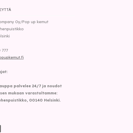
EYTTÄ
ompany Oy/Pop up kemut
henpuistikko
lsinki
 777
opupkemut.fi
jat:
auppa palvelee 24/7 ja noudot
sen mukaan varastoltamme:
henpuistikko, 00140 Helsinki.