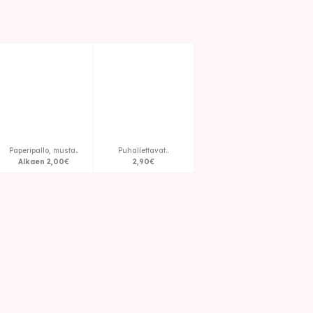
Paperipallo, musta..
Puhallettavat..
Alkaen
2
,
00
€
2
,
90
€