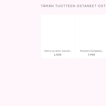
TÄMÄN TUOTTEEN OSTANEET OST
Kerro se omin sanoin..
Numero foliopallo,..
1
,
00
€
7
,
90
€