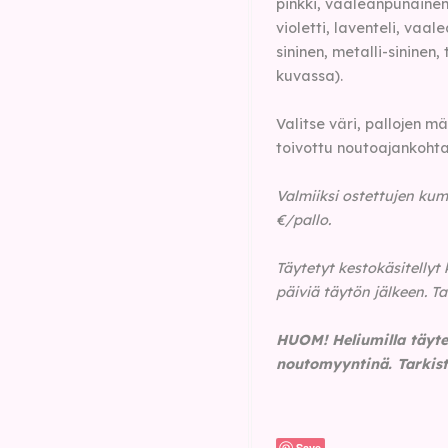
pinkki, vaaleanpunainen,
violetti, laventeli, vaal
sininen, metalli-sininen,
kuvassa).
Valitse väri, pallojen m
toivottu noutoajankohta
Valmiiksi ostettujen kum
€/pallo.
Täytetyt kestokäsitellyt
päiviä täytön jälkeen. Ta
HUOM!
Heliumilla täyte
noutomyy
ntinä. Tarki
Save