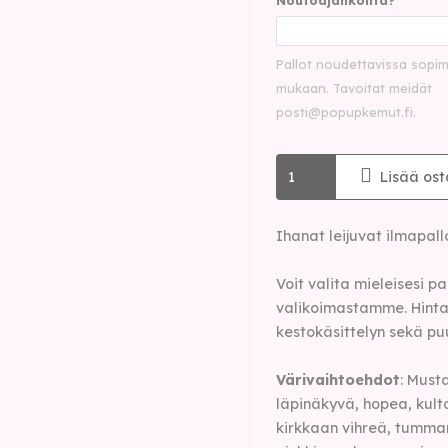
Pallot noudettavissa sopi
mukaan. Tavoitat meidät
posti@popupkemut.fi
.
Lisää ost
Ihanat leijuvat ilmapall
Voit valita mieleisesi p
valikoimastamme. Hinta 
kestokäsittelyn sekä pu
Värivaihtoehdot
: Must
läpinäkyvä, hopea, kulta
kirkkaan vihreä, tumman