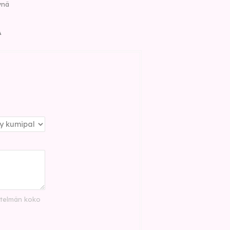
ynä
Ä
istelmän koko