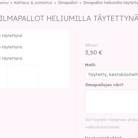
usivu
Kattaus & somistus
Ilmapallot
Ilmapallot heliumilla täytett
ILMAPALLOT HELIUMILLA TÄYTETTYN
a täytettynä
Alkaen
a täytettynä
3,50 €
a täytettynä
Malli:
Ilmapallojen väri?
Voit kerätä mieleisesi yhd
valikoimastamme!
Noutoajankohta?