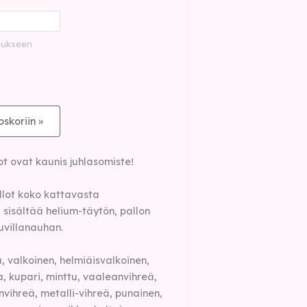
mukseen
oskoriin »
ot ovat kaunis juhlasomiste!
allot koko kattavasta
sisältää helium-täytön, pallon
uvillanauhan.
a, valkoinen, helmiäisvalkoinen,
, kupari, minttu, vaaleanvihreä,
vihreä, metalli-vihreä, punainen,