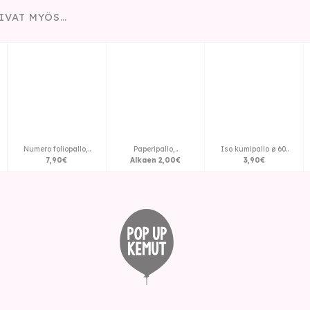
IVAT MYÖS…
Numero foliopallo,..
Paperipallo,..
Iso kumipallo ø 60..
7
,
90
€
Alkaen
2
,
00
€
3
,
90
€