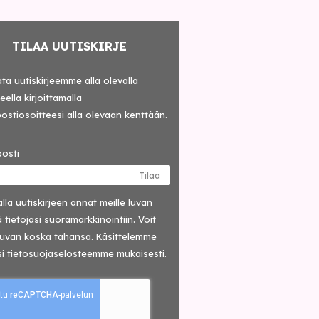
TILAA UUTISKIRJE
lata uutiskirjeemme alla olevalla
ella kirjoittamalla
ostiosoitteesi alla olevaan kenttään.
osti
Tilaa
lla uutis­kirjeen annat meille luvan
 tietojasi suora­markkinointiin. Voit
luvan koska tahansa. Käsittelemme
si
tieto­suoja­selosteemme
mukaisesti.