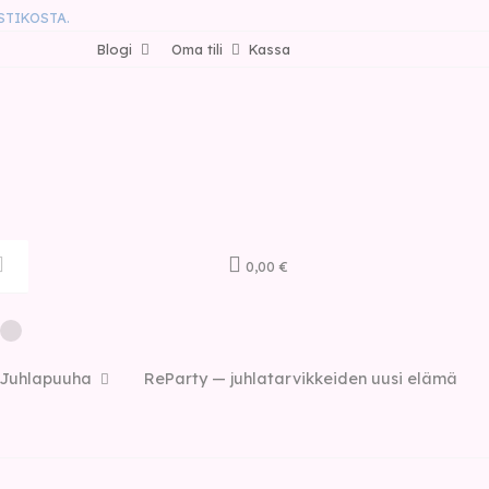
STIKOSTA.
Blogi
Oma tili
Kassa
0,00 €
Juhlapuuha
ReParty — juhlatarvikkeiden uusi elämä