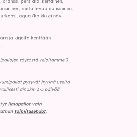
 oranssi, persikka, keltainen,
eansininen, metalli-vaaleansininen,
 turkoosi, aqua (kaikki ei näy
äärä ja kirjoita kenttään
.
ipallojen täytöstä veloitamme 3
 kumipallot pysyvät hyvinä useita
vallisesti ainakin 3-5 päivää.
tyt ilmapallot vain
stathan
toimitusehdot
.