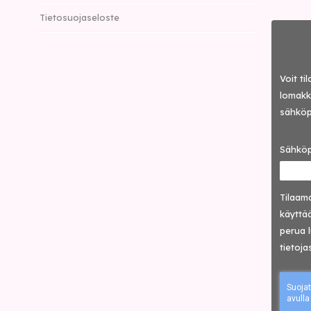
Tietosuojaseloste
Voit ti
lomakke
sähköp
Sähköp
Tilaama
käyttää
perua 
tietoja