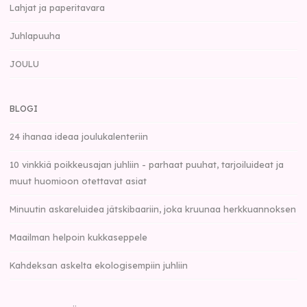
Lahjat ja paperitavara
Juhlapuuha
JOULU
BLOGI
24 ihanaa ideaa joulukalenteriin
10 vinkkiä poikkeusajan juhliin - parhaat puuhat, tarjoiluideat ja
muut huomioon otettavat asiat
Minuutin askareluidea jätskibaariin, joka kruunaa herkkuannoksen
Maailman helpoin kukkaseppele
Kahdeksan askelta ekologisempiin juhliin