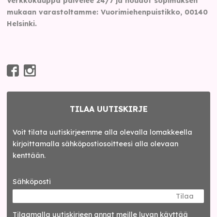
Verkkokauppa palvelee 24/7 ja noudot sopimuksen
mukaan varastoltamme: Vuorimiehenpuistikko, 00140
Helsinki.
TILAA UUTISKIRJE
Voit tilata uutiskirjeemme alla olevalla lomakkeella
kirjoittamalla sähköpostiosoitteesi alla olevaan
kenttään.
Sähköposti
Tilaa
Tilaamalla uutis­kirjeen annat meille luvan käyttää