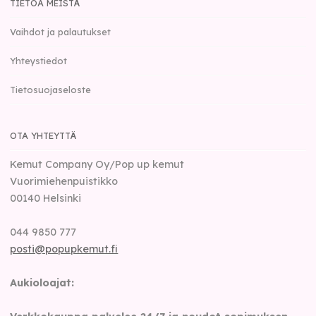
TIETOA MEISTÄ
Vaihdot ja palautukset
Yhteystiedot
Tietosuojaseloste
OTA YHTEYTTÄ
Kemut Company Oy/Pop up kemut
Vuorimiehenpuistikko
00140
Helsinki
044 9850 777
posti@popupkemut.fi
Aukioloajat: