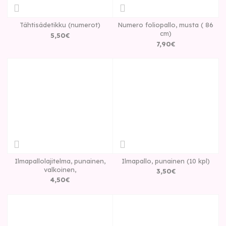
Tähtisädetikku (numerot)
Numero foliopallo, musta ( 86
cm)
5
,
50
€
7
,
90
€
Ilmapallolajitelma, punainen,
Ilmapallo, punainen (10 kpl)
valkoinen,
3
,
50
€
4
,
50
€