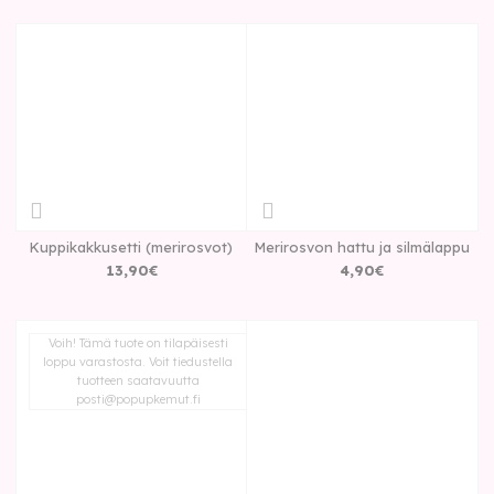
Kuppikakkusetti (merirosvot)
Merirosvon hattu ja silmälappu
13
,
90
€
4
,
90
€
Voih! Tämä tuote on tilapäisesti
loppu varastosta. Voit tiedustella
tuotteen saatavuutta
posti@popupkemut.fi