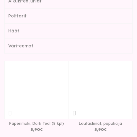
Aikuisten juhlat
Polttarit
Häät
Väriteemat
Paperimuki, Dark Teal (8 kpl)
Lautasliinat, papukaija
5
,
90
€
5
,
90
€