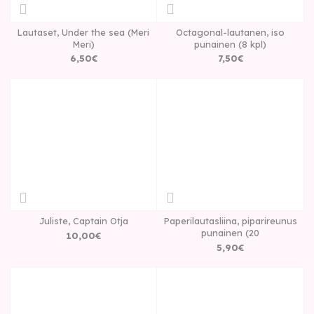
Lautaset, Under the sea (Meri
Octagonal-lautanen, iso
Meri)
punainen (8 kpl)
6
,
50
€
7
,
50
€
Juliste, Captain Otja
Paperilautasliina, piparireunus
punainen (20
10
,
00
€
5
,
90
€