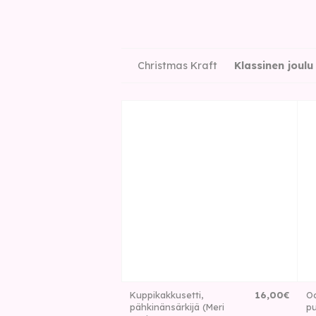
Christmas Kraft
Klassinen joulu
Kuppikakkusetti,
16
,
00
€
Oc
pähkinänsärkijä (Meri
pu