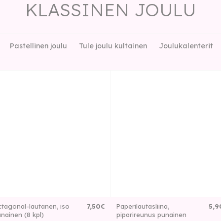
KLASSINEN JOULU
Pastellinen joulu
Tule joulu kultainen
Joulukalenterit
tagonal-lautanen, iso
7
,
50
€
Paperilautasliina,
5
,
9
nainen (8 kpl)
piparireunus punainen