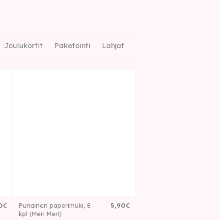
Joulukortit
Paketointi
Lahjat
0
€
Punainen paperimuki, 8
5
,
90
€
kpl (Meri Meri)