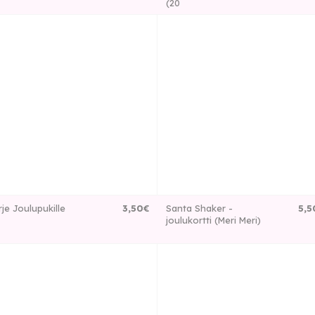
(20
rje Joulupukille
3
,
50
€
Santa Shaker -
5
,
5
joulukortti (Meri Meri)