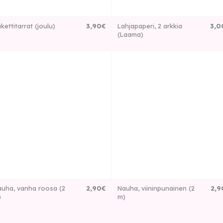
kettitarrat (joulu)
3
,
90
€
Lahjapaperi, 2 arkkia
3
,
0
(Laama)
uha, vanha roosa (2
2
,
90
€
Nauha, viininpunainen (2
2
,
9
)
m)