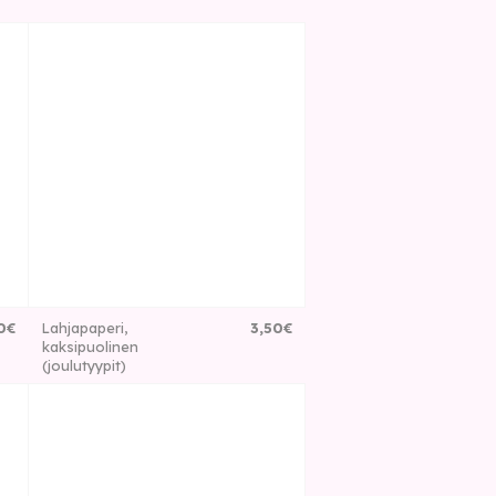
0
€
Lahjapaperi,
3
,
50
€
kaksipuolinen
(joulutyypit)