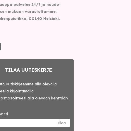
auppa palvelee 24/7 ja noudot
sen mukaan varastoltamme:
henpuistikko, 00140 Helsinki.
TILAA UUTISKIRJE
lata uutiskirjeemme alla olevalla
ella kirjoittamalla
ostiosoitteesi alla olevaan kenttään.
osti
Tilaa