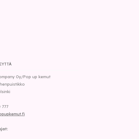
EYTTÄ
ompany Oy/Pop up kemut
henpuistikko
lsinki
 777
opupkemut.fi
jat: