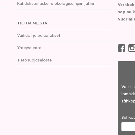
Kahdeksan askelta ekologisempiin juhliin
Verkkok
sopimuk
Vuorimie
TIETOA MEISTÄ
Vaihdot ja palautukset
Yhteystiedot
Tietosuojaseloste
Voit ti
lomakke
sähköp
Sähköp