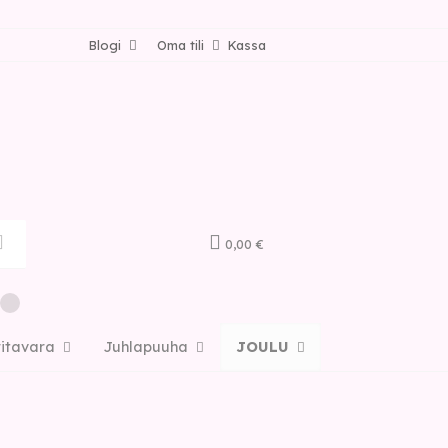
Blogi
Oma tili
Kassa
0,00 €
ritavara
Juhlapuuha
JOULU