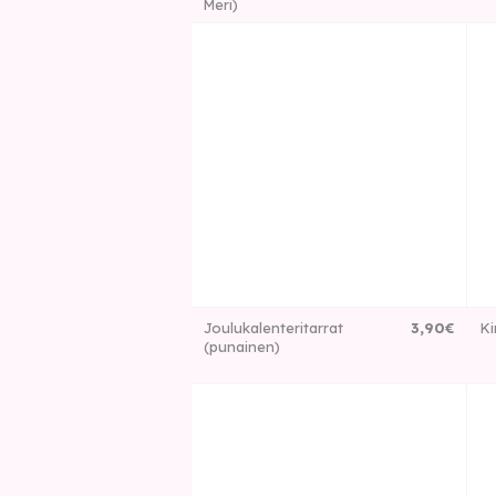
Meri)
Joulukalenteritarrat
3
,
90
€
Ki
(punainen)