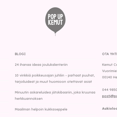
BLOGI
OTA YHT
24 ihanaa ideaa joulukalenteriin
Kemut C
Vuorimie
10 vinkkiä poikkeusajan juhliin - parhaat puuhat,
00140
He
tarjoiluideat ja muut huomioon otettavat asiat
044 9850
Minuutin askareluidea jätskibaariin, joka kruunaa
posti@p
herkkuannoksen
Aukioloa
Maailman helpoin kukkaseppele