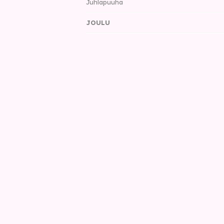
Juhlapuuha
JOULU