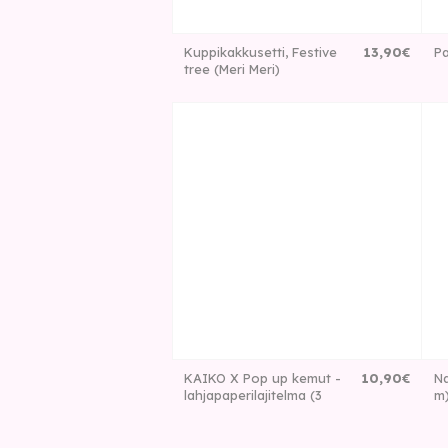
Kuppikakkusetti, Festive
13
,
90
€
Pa
tree (Meri Meri)
KAIKO X Pop up kemut -
10
,
90
€
Na
lahjapaperilajitelma (3
m