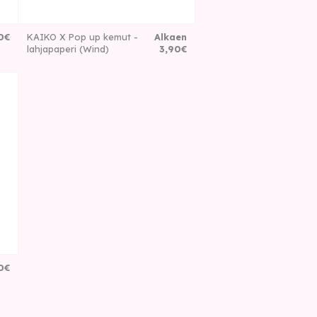
0
€
KAIKO X Pop up kemut -
Alkaen
lahjapaperi (Wind)
3
,
90
€
0
€