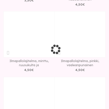
3
,
50
€
4
,
50
€
Ilmapallolajitelma, minttu,
Ilmapallolajitelma, pinkki,
ruusukulta ja
vaaleanpunainen
4
,
50
€
4
,
50
€