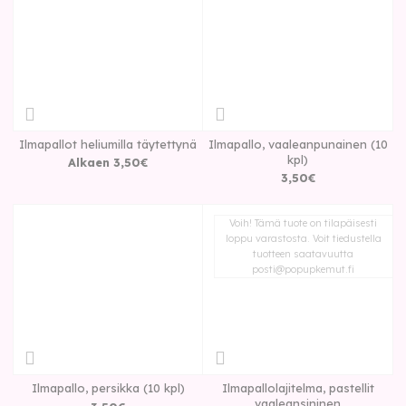
Ilmapallot heliumilla täytettynä
Ilmapallo, vaaleanpunainen (10
kpl)
Alkaen
3
,
50
€
3
,
50
€
Voih! Tämä tuote on tilapäisesti
loppu varastosta. Voit tiedustella
tuotteen saatavuutta
posti@popupkemut.fi
Ilmapallo, persikka (10 kpl)
Ilmapallolajitelma, pastellit
vaaleansininen