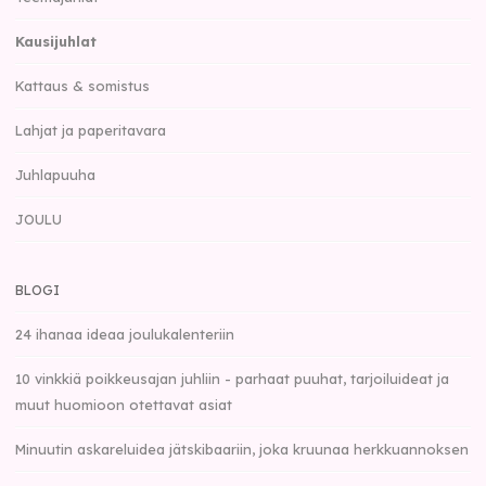
Kausijuhlat
Kattaus & somistus
Lahjat ja paperitavara
Juhlapuuha
JOULU
BLOGI
24 ihanaa ideaa joulukalenteriin
10 vinkkiä poikkeusajan juhliin - parhaat puuhat, tarjoiluideat ja
muut huomioon otettavat asiat
Minuutin askareluidea jätskibaariin, joka kruunaa herkkuannoksen