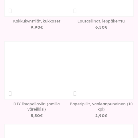
Kakkukynttilät, kukkaset
Lautasliinat, leppäkerttu
9
,
90
€
6
,
50
€
DIY ilmapalloviiri (omilla
Paperipillit, vaaleanpunainen (10
väreilläsi)
kpl)
5
,
50
€
2
,
90
€