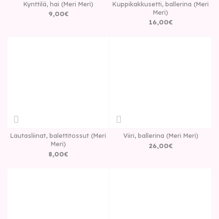
Kynttilä, hai (Meri Meri)
Kuppikakkusetti, ballerina (Meri
Meri)
9
,
00
€
16
,
00
€
Lautasliinat, balettitossut (Meri
Viiri, ballerina (Meri Meri)
Meri)
26
,
00
€
8
,
00
€