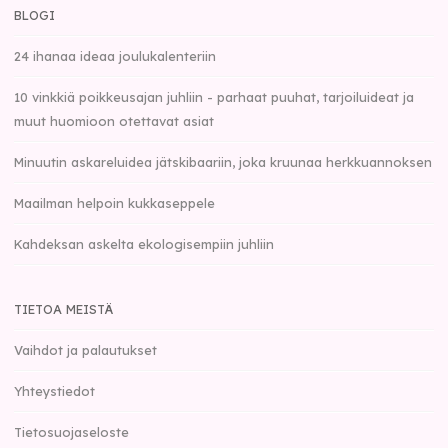
BLOGI
24 ihanaa ideaa joulukalenteriin
10 vinkkiä poikkeusajan juhliin - parhaat puuhat, tarjoiluideat ja
muut huomioon otettavat asiat
Minuutin askareluidea jätskibaariin, joka kruunaa herkkuannoksen
Maailman helpoin kukkaseppele
Kahdeksan askelta ekologisempiin juhliin
TIETOA MEISTÄ
Vaihdot ja palautukset
Yhteystiedot
Tietosuojaseloste