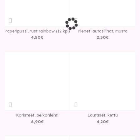
Paperipussi, rust rainbow (12 kpl)
Pienet lautasliinat, musta
4
,
50
€
2
,
50
€
Koristeet, peikonlehti
Lautaset, kettu
6
,
90
€
4
,
20
€