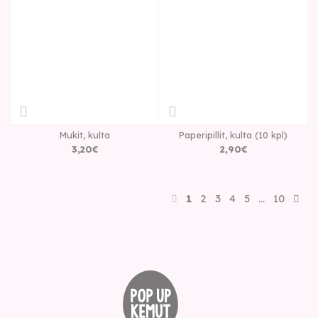
Mukit, kulta
Paperipillit, kulta (10 kpl)
3
,
20
€
2
,
90
€
1
2
3
4
5
…
10