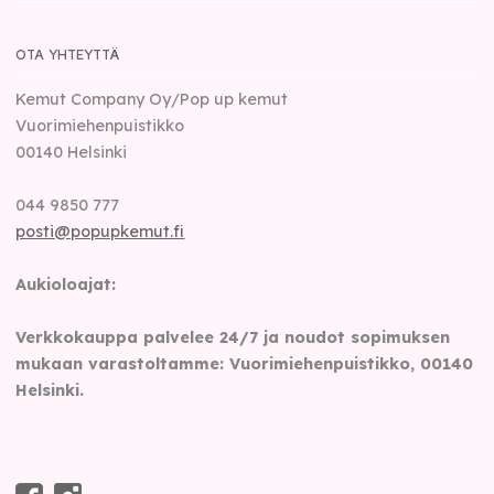
OTA YHTEYTTÄ
Kemut Company Oy/Pop up kemut
Vuorimiehenpuistikko
00140
Helsinki
044 9850 777
posti@popupkemut.fi
Aukioloajat:
Verkkokauppa palvelee 24/7 ja noudot sopimuksen
mukaan varastoltamme: Vuorimiehenpuistikko, 00140
Helsinki.