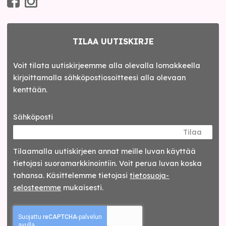
TILAA UUTISKIRJE
Voit tilata uutiskirjeemme alla olevalla lomakkeella
kirjoittamalla sähköpostiosoitteesi alla olevaan
kenttään.
Sähköposti
Tilaa
Tilaamalla uutis­kirjeen annat meille luvan käyttää
tietojasi suora­markkinointiin. Voit perua luvan koska
tahansa. Käsittelemme tietojasi
tieto­suoja­
selosteemme
mukaisesti.