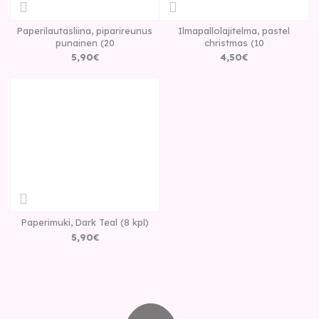
Paperilautasliina, piparireunus
Ilmapallolajitelma, pastel
punainen (20
christmas (10
5
,
90
€
4
,
50
€
Paperimuki, Dark Teal (8 kpl)
5
,
90
€