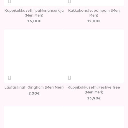
Kuppikakkusetti, pähkinänsärkijä
Kakkukoriste, pompom (Meri
(Meri Meri)
Meri)
16
,
00
€
12
,
00
€
Lautasliinat, Gingham (Meri Meri)
Kuppikakkusetti, Festive tree
(Meri Meri)
7
,
00
€
13
,
90
€