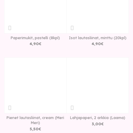
Paperimukit, pastelli (8kpl)
Isot lautasliinat, minttu (20kpl)
4
,
90
€
4
,
90
€
Pienet lautasliinat, cream (Meri
Lahjapaperi, 2 arkkia (Laama)
Meri)
3
,
00
€
5
,
50
€