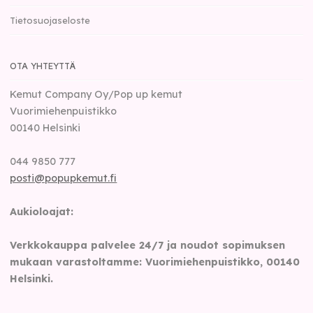
Tietosuojaseloste
OTA YHTEYTTÄ
Kemut Company Oy/Pop up kemut
Vuorimiehenpuistikko
00140
Helsinki
044 9850 777
posti@popupkemut.fi
Aukioloajat:
Verkkokauppa palvelee 24/7 ja noudot sopimuksen
mukaan varastoltamme: Vuorimiehenpuistikko, 00140
Helsinki.