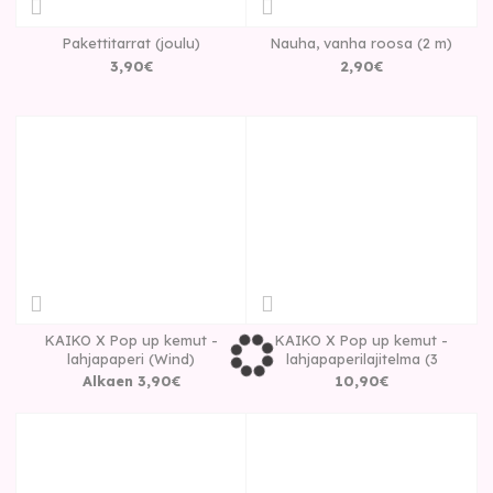
Pakettitarrat (joulu)
Nauha, vanha roosa (2 m)
3
,
90
€
2
,
90
€
KAIKO X Pop up kemut -
KAIKO X Pop up kemut -
lahjapaperi (Wind)
lahjapaperilajitelma (3
Alkaen
3
,
90
€
10
,
90
€