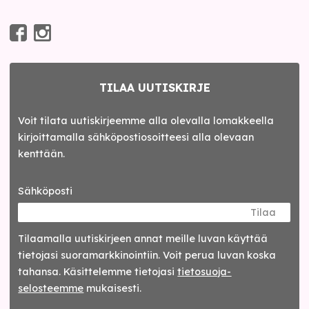
TILAA UUTISKIRJE
Voit tilata uutiskirjeemme alla olevalla lomakkeella
kirjoittamalla sähköpostiosoitteesi alla olevaan
kenttään.
Sähköposti
Tilaa
Tilaamalla uutis­kirjeen annat meille luvan käyttää
tietojasi suora­markkinointiin. Voit perua luvan koska
tahansa. Käsittelemme tietojasi
tieto­suoja­
selosteemme
mukaisesti.