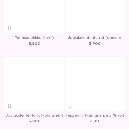
Tähtisädetikku (tähti)
Joulukalenteritarrat (sininen)
5
,
50
€
3
,
90
€
Joulukalenteritarrat (punainen)
Peppermint-lautanen, iso (8 kpl)
3
,
90
€
7
,
50
€