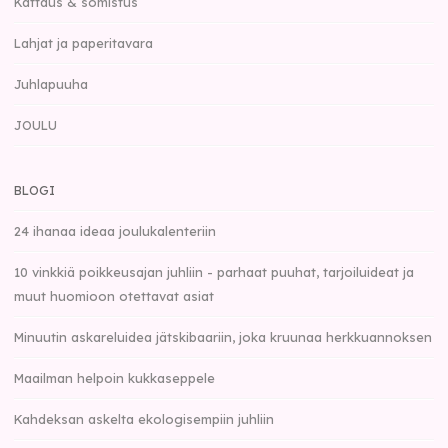
Kattaus & somistus
Lahjat ja paperitavara
Juhlapuuha
JOULU
BLOGI
24 ihanaa ideaa joulukalenteriin
10 vinkkiä poikkeusajan juhliin - parhaat puuhat, tarjoiluideat ja
muut huomioon otettavat asiat
Minuutin askareluidea jätskibaariin, joka kruunaa herkkuannoksen
Maailman helpoin kukkaseppele
Kahdeksan askelta ekologisempiin juhliin