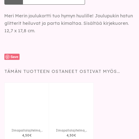
Meri Merin joulukortti tuo hymyn huulille! Joulupukin hatun
glitterit heiluvat ja parta kimaltaa. Sisältää kirjekuoren.
12,7 x 17,8 cm.
Save
TÄMÄN TUOTTEEN OSTANEET OSTIVAT MYÖS…
Ilmapallolajitelma,..
Ilmapallolajitelma,..
4
,
50
€
4
,
50
€