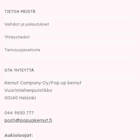
TIETOA MEISTÄ
Vaihdot ja palautukset
Yhteystiedot
Tietosuojaseloste
OTA YHTEYTTÄ
Kemut Company Oy/Pop up kemut
Vuorimiehenpuistikko
00140
Helsinki
044 9850 777
posti@popupkemut.fi
Aukioloajat: