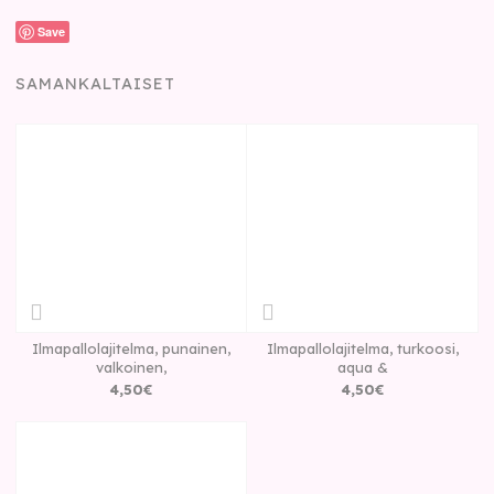
Save
SAMANKALTAISET
Ilmapallolajitelma, punainen,
Ilmapallolajitelma, turkoosi,
valkoinen,
aqua &
4
,
50
€
4
,
50
€