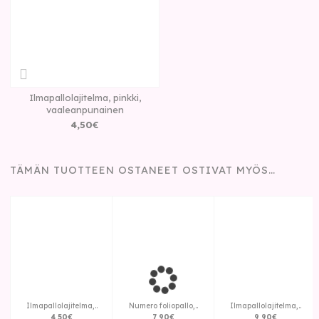
Ilmapallolajitelma, pinkki,
vaaleanpunainen
4
,
50
€
TÄMÄN TUOTTEEN OSTANEET OSTIVAT MYÖS…
Ilmapallolajitelma,..
Numero foliopallo,..
Ilmapallolajitelma,..
4
,
50
€
7
,
90
€
9
,
90
€