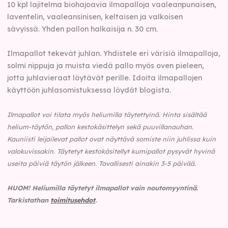
10 kpl lajitelma biohajoavia ilmapalloja vaaleanpunaisen,
laventelin, vaaleansinisen, keltaisen ja valkoisen
sävyissä. Yhden pallon halkaisija n. 30 cm.
Ilmapallot tekevät juhlan. Yhdistele eri värisiä ilmapalloja,
solmi nippuja ja muista viedä pallo myös oven pieleen,
jotta juhlavieraat löytävät perille. Idoita ilmapallojen
käyttöön juhlasomistuksessa löydät blogista.
Ilmapallot voi tilata myös heliumilla täytettyinä.
Hinta sisältää
helium-täytön, pallon kestokäsittelyn sekä puuvillanauhan.
Kauniisti leijailevat pallot ovat näyttävä somiste niin juhlissa kuin
valokuvissakin. Täytetyt kestokäsitellyt kumipallot pysyvät hyvinä
useita päiviä täytön jälkeen. Tavallisesti ainakin 3-5 päivää.
HUOM!
Heliumilla täytetyt ilmapallot vain noutomyyntinä.
Tarkistathan
toimitusehdot
.