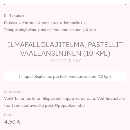
Takaisin
Etusivu
Kattaus & somistus
Ilmapallot
Ilmapallolajitelma, pastellit vaaleansininen (10 kpl)
ILMAPALLOLAJITELMA, PASTELLIT
VAALEANSININEN (10 KPL)
MY LITTLE DAY
Ilmapallolajitelma, pastellit vaaleansininen (10 kpl)
Saatavuus
Voih! Tämä tuote on tilapäisesti loppu varastosta. Voit tiedustella
tuotteen saatavuutta
posti@popupkemut.fi
Hinta
4,50 €