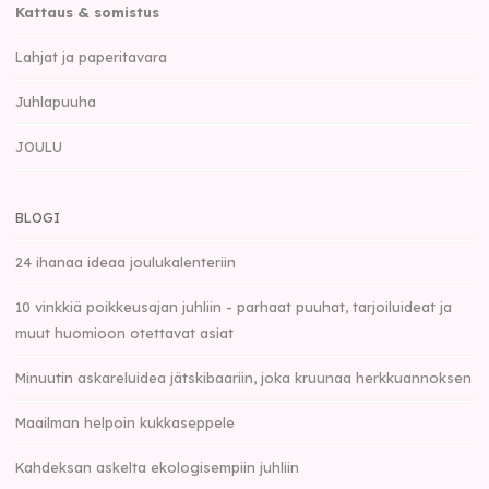
Kattaus & somistus
Lahjat ja paperitavara
Juhlapuuha
JOULU
BLOGI
24 ihanaa ideaa joulukalenteriin
10 vinkkiä poikkeusajan juhliin - parhaat puuhat, tarjoiluideat ja
muut huomioon otettavat asiat
Minuutin askareluidea jätskibaariin, joka kruunaa herkkuannoksen
Maailman helpoin kukkaseppele
Kahdeksan askelta ekologisempiin juhliin