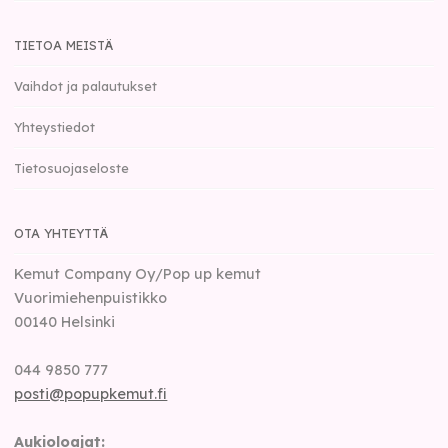
TIETOA MEISTÄ
Vaihdot ja palautukset
Yhteystiedot
Tietosuojaseloste
OTA YHTEYTTÄ
Kemut Company Oy/Pop up kemut
Vuorimiehenpuistikko
00140
Helsinki
044 9850 777
posti@popupkemut.fi
Aukioloajat: