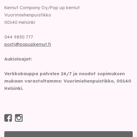
Kemut Company Oy/Pop up kemut
Vuorimiehenpuistikko
00140
Helsinki
044 9850 777
posti@popupkemut.fi
Aukioloajat:
Verkkokauppa palvelee 24/7 ja noudot sopimuksen
mukaan varastoltamme: Vuorimiehenpuistikko, 00140
Helsinki.