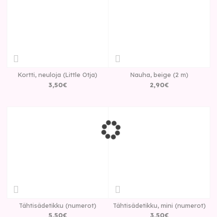
Kortti, neuloja (Little Otja)
Nauha, beige (2 m)
3
,
50
€
2
,
90
€
Tähtisädetikku (numerot)
Tähtisädetikku, mini (numerot)
5
,
50
€
3
,
50
€