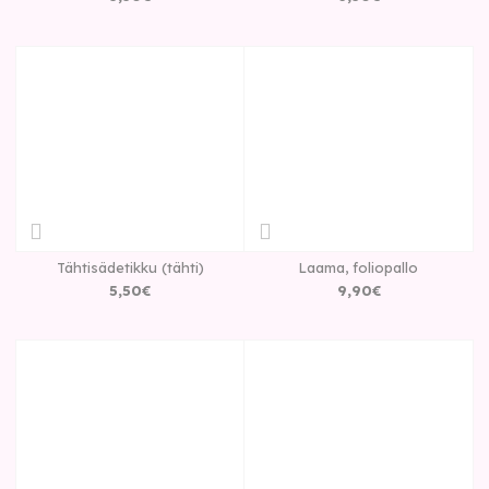
Tähtisädetikku (tähti)
Laama, foliopallo
5
,
50
€
9
,
90
€