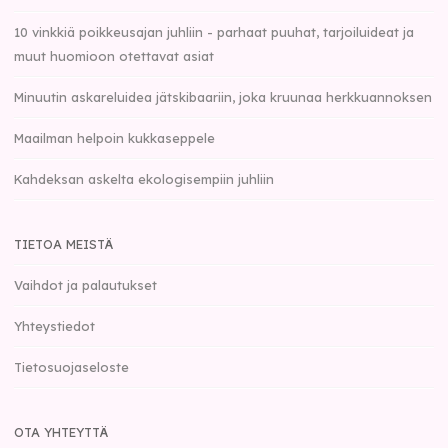
10 vinkkiä poikkeusajan juhliin - parhaat puuhat, tarjoiluideat ja
muut huomioon otettavat asiat
Minuutin askareluidea jätskibaariin, joka kruunaa herkkuannoksen
Maailman helpoin kukkaseppele
Kahdeksan askelta ekologisempiin juhliin
TIETOA MEISTÄ
Vaihdot ja palautukset
Yhteystiedot
Tietosuojaseloste
OTA YHTEYTTÄ