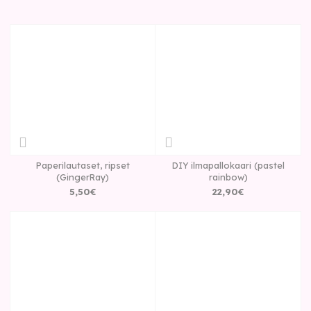
Paperilautaset, ripset
DIY ilmapallokaari (pastel
(GingerRay)
rainbow)
5
,
50
€
22
,
90
€