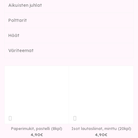
Aikuisten juhlat
Polttarit
Häät
Väriteemat
Paperimukit, pastelli (8kpl)
Isot lautasliinat, minttu (20kpl)
4
,
90
€
4
,
90
€