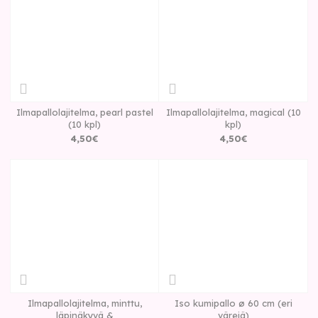
Ilmapallolajitelma, pearl pastel
Ilmapallolajitelma, magical (10
(10 kpl)
kpl)
4
,
50
€
4
,
50
€
Ilmapallolajitelma, minttu,
Iso kumipallo ø 60 cm (eri
läpinäkyvä &
värejä)