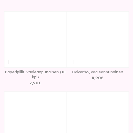
Paperipillit, vaaleanpunainen (10
Oviverho, vaaleanpunainen
kpl)
8
,
90
€
2
,
90
€