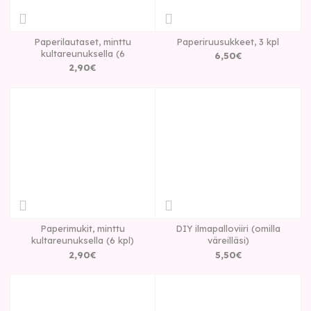
Paperilautaset, minttu
Paperiruusukkeet, 3 kpl
kultareunuksella (6
6
,
50
€
2
,
90
€
Paperimukit, minttu
DIY ilmapalloviiri (omilla
kultareunuksella (6 kpl)
väreilläsi)
2
,
90
€
5
,
50
€