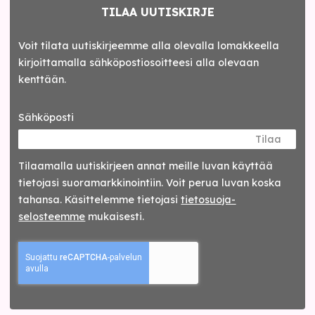
TILAA UUTISKIRJE
Voit tilata uutiskirjeemme alla olevalla lomakkeella
kirjoittamalla sähköpostiosoitteesi alla olevaan
kenttään.
Sähköposti
Tilaa
Tilaamalla uutis­kirjeen annat meille luvan käyttää
tietojasi suora­markkinointiin. Voit perua luvan koska
tahansa. Käsittelemme tietojasi
tieto­suoja­
selosteemme
mukaisesti.