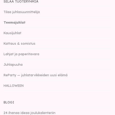
SELAA TUOTERYHMIÄ
Tilaa juhlasuunnittelija
Teemajuhlat
Kausijuhlat
Kattaus & somistus
Lahjat ja paperitavara
Juhlapuuha
ReParty — juhlatarvikkeiden uusi elämä
HALLOWEEN
BLOGI
24 ihanaa ideaa joulukalenteriin