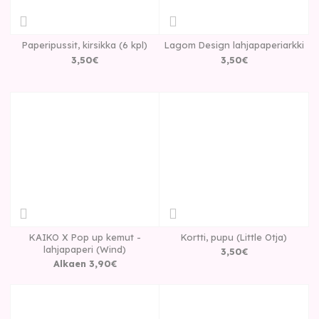
Paperipussit, kirsikka (6 kpl)
Lagom Design lahjapaperiarkki
3
,
50
€
3
,
50
€
KAIKO X Pop up kemut -
Kortti, pupu (Little Otja)
lahjapaperi (Wind)
3
,
50
€
Alkaen
3
,
90
€