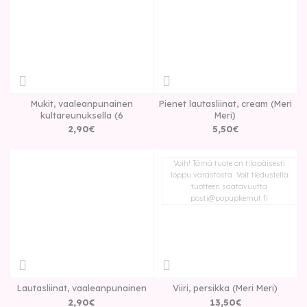
Mukit, vaaleanpunainen
Pienet lautasliinat, cream (Meri
kultareunuksella (6
Meri)
2
,
90
€
5
,
50
€
Voih! Tämä tuote on tilapäisesti
loppu varastosta. Voit tiedustella
tuotteen saatavuutta
posti@popupkemut.fi
Lautasliinat, vaaleanpunainen
Viiri, persikka (Meri Meri)
2
,
90
€
13
,
50
€