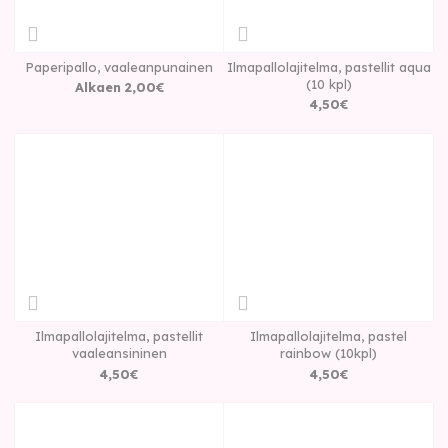
Paperipallo, vaaleanpunainen
Ilmapallolajitelma, pastellit aqua
(10 kpl)
Alkaen
2
,
00
€
4
,
50
€
Ilmapallolajitelma, pastellit
Ilmapallolajitelma, pastel
vaaleansininen
rainbow (10kpl)
4
,
50
€
4
,
50
€