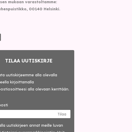
sen mukaan varastoltamme:
henpuistikko, 00140 Helsinki.
TILAA UUTISKIRJE
lata uutiskirjeemme alla olevalla
ella kirjoittamalla
ostiosoitteesi alla olevaan kenttään.
osti
Tilaa
lla uutis­kirjeen annat meille luvan