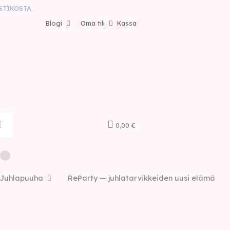
STIKOSTA.
Blogi
Oma tili
Kassa
0,00 €
Juhlapuuha
ReParty — juhlatarvikkeiden uusi elämä