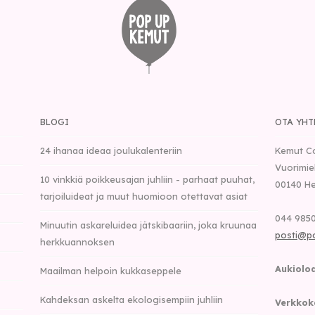
BLOGI
OTA YHT
24 ihanaa ideaa joulukalenteriin
Kemut C
Vuorimie
10 vinkkiä poikkeusajan juhliin - parhaat puuhat,
00140
He
tarjoiluideat ja muut huomioon otettavat asiat
044 9850
Minuutin askareluidea jätskibaariin, joka kruunaa
posti@p
herkkuannoksen
Aukioloa
Maailman helpoin kukkaseppele
Kahdeksan askelta ekologisempiin juhliin
Verkkok