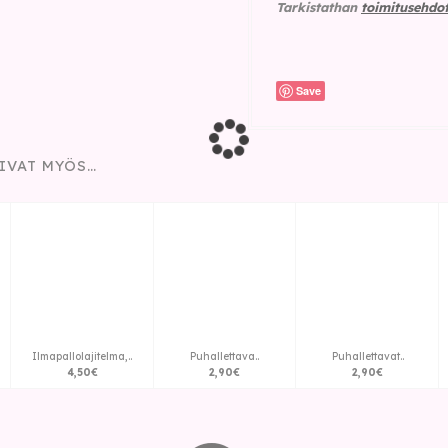
Tarkistathan
toimitusehdo
Save
IVAT MYÖS…
Ilmapallolajitelma,..
Puhallettava..
Puhallettavat..
4
,
50
€
2
,
90
€
2
,
90
€