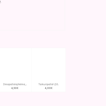
t
.
Ilmapallolajitelma,..
Taikuripallot (10..
4
,
50
€
4
,
00
€