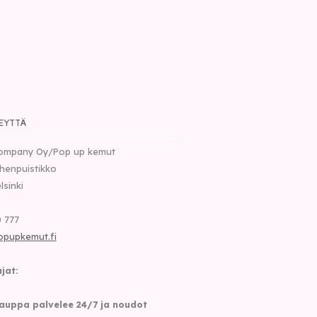
EYTTÄ
ompany Oy/Pop up kemut
henpuistikko
lsinki
 777
opupkemut.fi
jat:
auppa palvelee 24/7 ja noudot