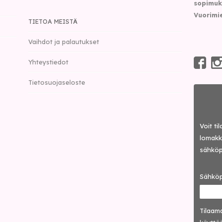
sopimuk
Vuorimie
TIETOA MEISTÄ
Vaihdot ja palautukset
Yhteystiedot
Tietosuojaseloste
Voit ti
lomakke
sähköp
Sähköp
Tilaama