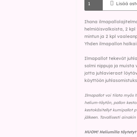
Lisää ost
Ihana ilmapallolajitelma
helmiäisvalkoista, 2 kpl 
mintun ja 2 kpl vaalean
Yhden ilmapallon halkais
Ilmapallot tekevät juhlan
solmi nippuja ja muista 
jotta juhlavieraat löytäv
käyttöön juhlasomistuks
Ilmapallot voi tilata myös h
helium-täytön, pallon kesto
kestokäsitellyt kumipallot 
jälkeen. Tavallisesti ainakin
HUOM!
Heliumilla täytety