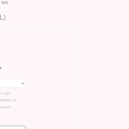
 kpl)
L)
a
ot vain
sehdot ja
auksen