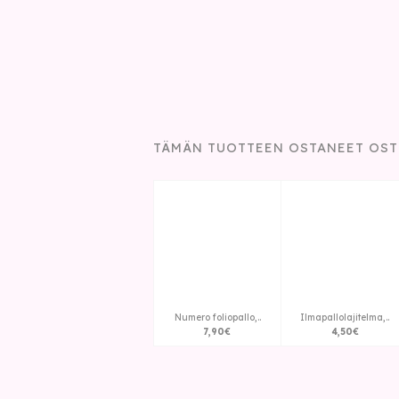
TÄMÄN TUOTTEEN OSTANEET OST
Numero foliopallo,..
Ilmapallolajitelma,..
7
,
90
€
4
,
50
€