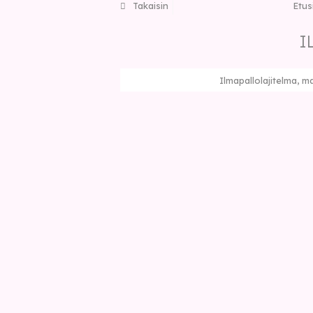
Takaisin
Etus
I
Ilmapallolajitelma, ma