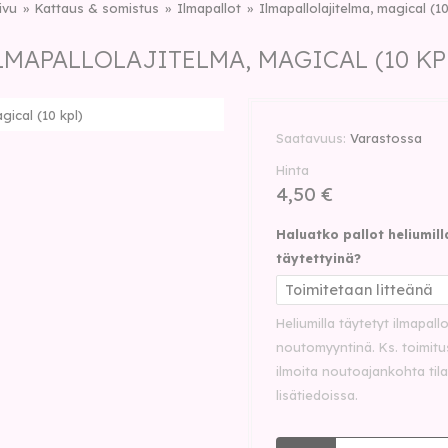
ivu
Kattaus & somistus
Ilmapallot
Ilmapallolajitelma, magical (10
LMAPALLOLAJITELMA, MAGICAL (10 KP
gical (10 kpl)
Saatavuus
Varastossa
Hinta
4,50 €
Haluatko pallot heliumill
täytettyinä?
Heliumilla täytetyt ilmapall
noutomyyntinä. Ks. toimitu
ilmoita noutoajankohta til
lisätiedoissa.