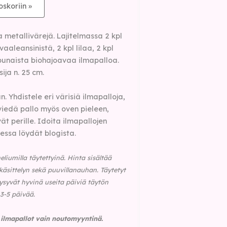
oskoriin »
 metallivärejä. Lajitelmassa 2 kpl
vaaleansinistä, 2 kpl lilaa, 2 kpl
punaista biohajoavaa ilmapalloa.
ija n. 25 cm.
. Yhdistele eri värisiä ilmapalloja,
viedä pallo myös oven pieleen,
ät perille. Idoita ilmapallojen
essa löydät blogista.
eliumilla täytettyinä.
Hinta sisältää
käsittelyn sekä puuvillanauhan.
Täytetyt
pysyvät hyvinä useita päiviä täytön
 3-5 päivää.
t ilmapallot vain noutomyyntinä.