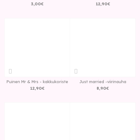
3
,
00
€
12
,
90
€
Puinen Mr & Mrs - kakkukoriste
Just married -viirinauha
12
,
90
€
8
,
90
€