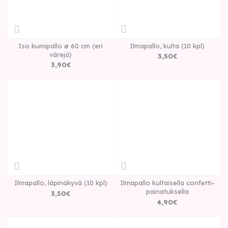
Iso kumipallo ø 60 cm (eri
Ilmapallo, kulta (10 kpl)
värejä)
3
,
50
€
3
,
90
€
Ilmapallo, läpinäkyvä (10 kpl)
Ilmapallo kultaisella confetti-
painatuksella
3
,
50
€
4
,
90
€