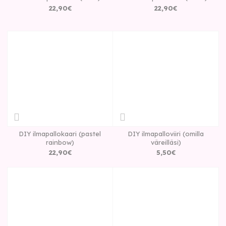
22
,
90
€
22
,
90
€
DIY ilmapallokaari (pastel
DIY ilmapalloviiri (omilla
rainbow)
väreilläsi)
22
,
90
€
5
,
50
€