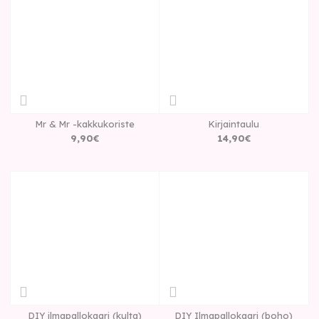
Mr & Mr -kakkukoriste
Kirjaintaulu
9
,
90
€
14
,
90
€
DIY ilmapallokaari (kulta)
DIY Ilmapallokaari (boho)