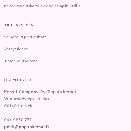
Kahdeksan askelta ekologisempiin juhliin
TIETOA MEISTÄ
Vaihdot ja palautukset
Yhteystiedot
Tietosuojaseloste
OTA YHTEYTTÄ
Kemut Company Oy/Pop up kemut
Vuorimiehenpuistikko
00140
Helsinki
044 9850 777
posti@popupkemut.fi