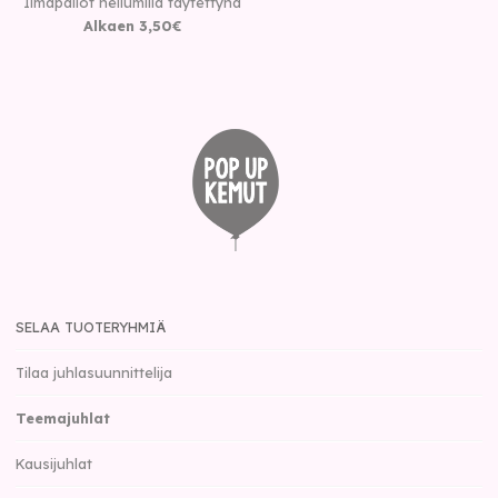
Ilmapallot heliumilla täytettynä
Alkaen
3
,
50
€
SELAA TUOTERYHMIÄ
Tilaa juhlasuunnittelija
Teemajuhlat
Kausijuhlat