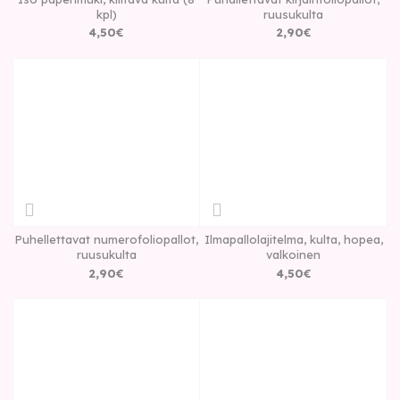
kpl)
ruusukulta
4
,
50
€
2
,
90
€
Puhellettavat numerofoliopallot,
Ilmapallolajitelma, kulta, hopea,
ruusukulta
valkoinen
2
,
90
€
4
,
50
€