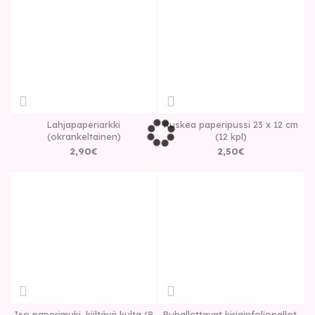
Lahjapaperiarkki
Ruskea paperipussi 23 x 12 cm
(okrankeltainen)
(12 kpl)
2
,
90
€
2
,
50
€
Iso paperimuki, kiiltävä kulta (8
Puhallettavat kirjainfoliopallot,