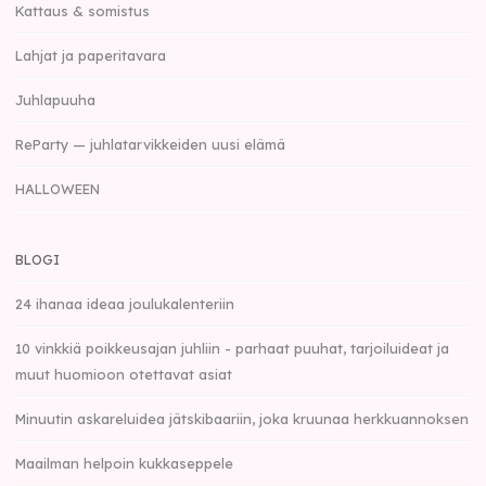
Kattaus & somistus
Lahjat ja paperitavara
Juhlapuuha
ReParty — juhlatarvikkeiden uusi elämä
HALLOWEEN
BLOGI
24 ihanaa ideaa joulukalenteriin
10 vinkkiä poikkeusajan juhliin - parhaat puuhat, tarjoiluideat ja
muut huomioon otettavat asiat
Minuutin askareluidea jätskibaariin, joka kruunaa herkkuannoksen
Maailman helpoin kukkaseppele