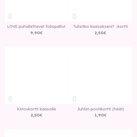
LOVE puhallettavat foliopallot
Tulisitko kaasokseni? -kortti
9
,
90
€
2
,
50
€
Kiitoskortti kaasolle
Juhlat-postikortti (häät)
2
,
50
€
1
,
90
€