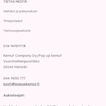
TIETOA MEISTÄ
Vaihdot ja palautukset
Yhteystiedot
Tietosuojaseloste
OTA YHTEYTTÄ
Kemut Company Oy/Pop up kemut
Vuorimiehenpuistikko
00140
Helsinki
044 9850 777
posti@popupkemut.fi
Aukioloajat: