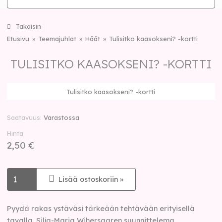
Takaisin
Etusivu
Teemajuhlat
Häät
Tulisitko kaasokseni? -kortti
TULISITKO KAASOKSENI? -KORTTI
Tulisitko kaasokseni? -kortti
Saatavuus
Varastossa
Hinta
2,50 €
Lisää ostoskoriin »
Pyydä rakas ystäväsi tärkeään tehtävään erityisellä
tavalla. Silja-Maria Wihersaaren suunnittelema