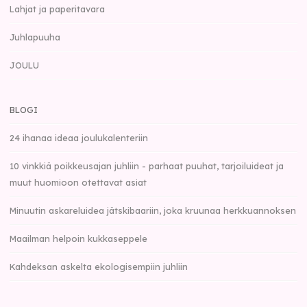
Lahjat ja paperitavara
Juhlapuuha
JOULU
BLOGI
24 ihanaa ideaa joulukalenteriin
10 vinkkiä poikkeusajan juhliin - parhaat puuhat, tarjoiluideat ja
muut huomioon otettavat asiat
Minuutin askareluidea jätskibaariin, joka kruunaa herkkuannoksen
Maailman helpoin kukkaseppele
Kahdeksan askelta ekologisempiin juhliin