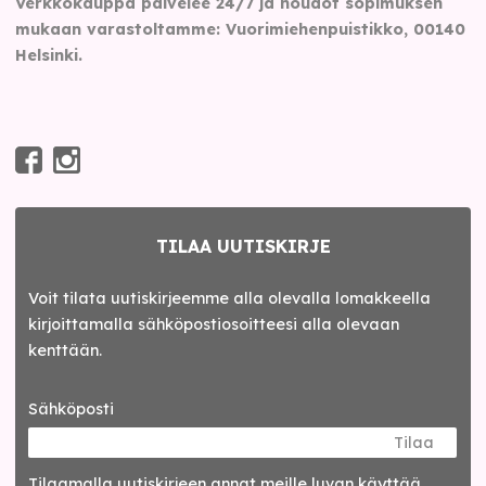
Verkkokauppa palvelee 24/7 ja noudot sopimuksen
mukaan varastoltamme: Vuorimiehenpuistikko, 00140
Helsinki.
TILAA UUTISKIRJE
Voit tilata uutiskirjeemme alla olevalla lomakkeella
kirjoittamalla sähköpostiosoitteesi alla olevaan
kenttään.
Sähköposti
Tilaa
Tilaamalla uutis­kirjeen annat meille luvan käyttää