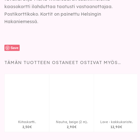
kaasokortti ilahduttaa taatusti vastaanottajaa.
Postikorttikoko.
Kortit on painettu Helsingin
Hakaniemessä.
Save
TÄMÄN TUOTTEEN OSTANEET OSTIVAT MYÖS…
Kiitoskortti..
Nauha, beige (2 m)..
Love - kakkukoriste..
2
,
50
€
2
,
90
€
12
,
90
€