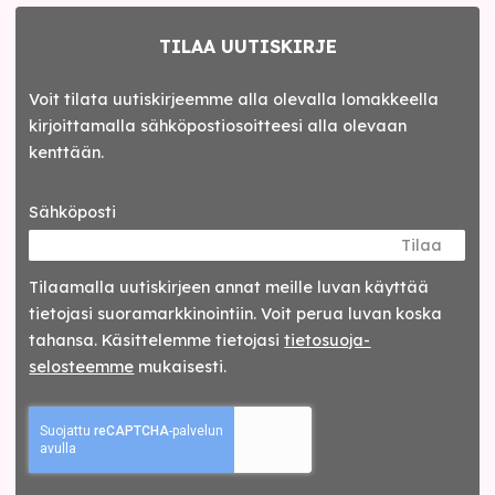
TILAA UUTISKIRJE
Voit tilata uutiskirjeemme alla olevalla lomakkeella
kirjoittamalla sähköpostiosoitteesi alla olevaan
kenttään.
Sähköposti
Tilaa
Tilaamalla uutis­kirjeen annat meille luvan käyttää
tietojasi suora­markkinointiin. Voit perua luvan koska
tahansa. Käsittelemme tietojasi
tieto­suoja­
selosteemme
mukaisesti.