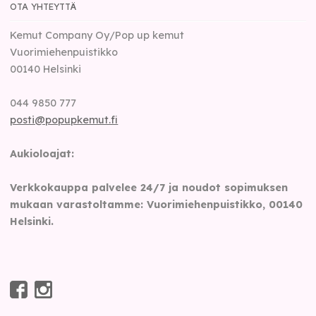
OTA YHTEYTTÄ
Kemut Company Oy/Pop up kemut
Vuorimiehenpuistikko
00140
Helsinki
044 9850 777
posti@popupkemut.fi
Aukioloajat:
Verkkokauppa palvelee 24/7 ja noudot sopimuksen
mukaan varastoltamme: Vuorimiehenpuistikko, 00140
Helsinki.