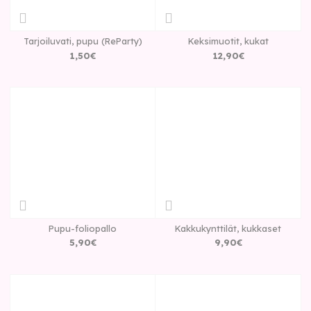
Tarjoiluvati, pupu (ReParty)
Keksimuotit, kukat
1
,
50
€
12
,
90
€
Pupu-foliopallo
Kakkukynttilät, kukkaset
5
,
90
€
9
,
90
€