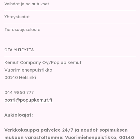
Vaihdot ja palautukset
Yhteystiedot
Tietosuojaseloste
OTA YHTEYTTÄ
Kemut Company Oy/Pop up kemut
Vuorimiehenpuistikko
00140
Helsinki
044 9850 777
posti@popupkemut.fi
Aukioloajat:
Verkkokauppa palvelee 24/7 ja noudot sopimuksen
mukaan varastoltamme: Vuorimiehenpuistikko, 00140