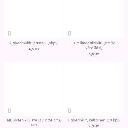
Paperimukit, pastelli (8kpl)
DIY ilmapalloviiri (omilla
väreilläsi)
4
,
90
€
5
,
50
€
Mr Sixten -juliste (18 x 24 cm),
Paperipillit, keltainen (10 kpl)
Mrs
2
,
90
€