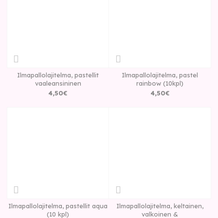
Ilmapallolajitelma, pastellit
Ilmapallolajitelma, pastel
vaaleansininen
rainbow (10kpl)
4
,
50
€
4
,
50
€
Ilmapallolajitelma, pastellit aqua
Ilmapallolajitelma, keltainen,
(10 kpl)
valkoinen &