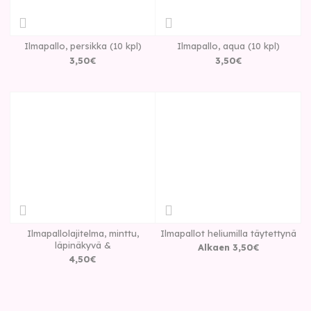
Ilmapallo, persikka (10 kpl)
Ilmapallo, aqua (10 kpl)
3
,
50
€
3
,
50
€
Ilmapallolajitelma, minttu,
Ilmapallot heliumilla täytettynä
läpinäkyvä &
Alkaen
3
,
50
€
4
,
50
€