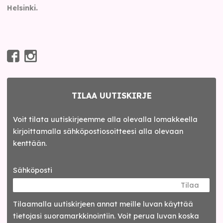
Helsinki.
TILAA UUTISKIRJE
Voit tilata uutiskirjeemme alla olevalla lomakkeella
kirjoittamalla sähköpostiosoitteesi alla olevaan
kenttään.
Sähköposti
Tilaa
Tilaamalla uutis­kirjeen annat meille luvan käyttää
tietojasi suora­markkinointiin. Voit perua luvan koska