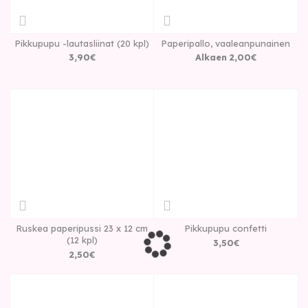
Pikkupupu -lautasliinat (20 kpl)
Paperipallo, vaaleanpunainen
3
,
90
€
Alkaen
2
,
00
€
Ruskea paperipussi 23 x 12 cm
Pikkupupu confetti
(12 kpl)
3
,
50
€
2
,
50
€