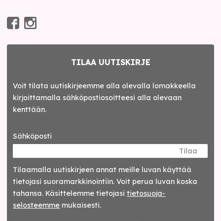
TILAA UUTISKIRJE
Voit tilata uutiskirjeemme alla olevalla lomakkeella
kirjoittamalla sähköpostiosoitteesi alla olevaan
kenttään.
Sähköposti
Tilaa
Tilaamalla uutis­kirjeen annat meille luvan käyttää
tietojasi suora­markkinointiin. Voit perua luvan koska
tahansa. Käsittelemme tietojasi
tieto­suoja­
selosteemme
mukaisesti.