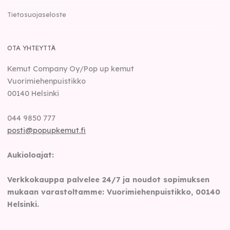
Tietosuojaseloste
OTA YHTEYTTÄ
Kemut Company Oy/Pop up kemut
Vuorimiehenpuistikko
00140
Helsinki
044 9850 777
posti@popupkemut.fi
Aukioloajat:
Verkkokauppa palvelee 24/7 ja noudot sopimuksen
mukaan varastoltamme: Vuorimiehenpuistikko, 00140
Helsinki.