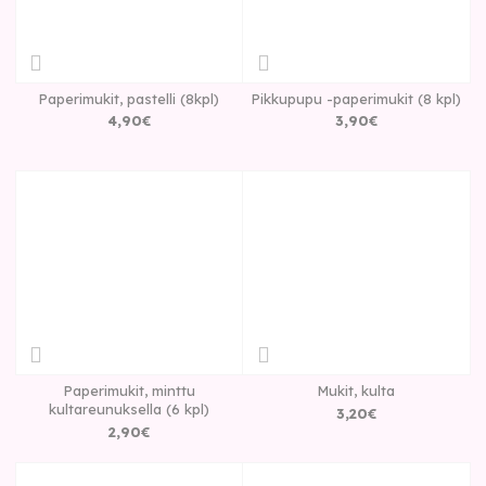
Paperimukit, pastelli (8kpl)
Pikkupupu -paperimukit (8 kpl)
4
,
90
€
3
,
90
€
Paperimukit, minttu
Mukit, kulta
kultareunuksella (6 kpl)
3
,
20
€
2
,
90
€