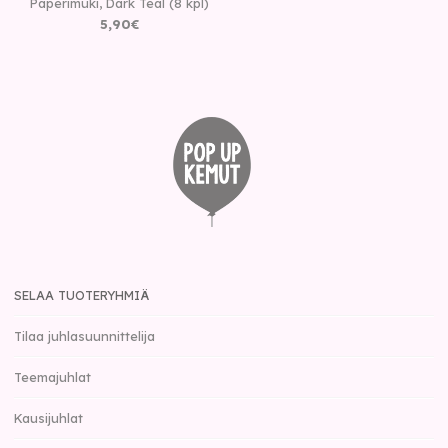
Paperimuki, Dark Teal (8 kpl)
5
,
90
€
SELAA TUOTERYHMIÄ
Tilaa juhlasuunnittelija
Teemajuhlat
Kausijuhlat