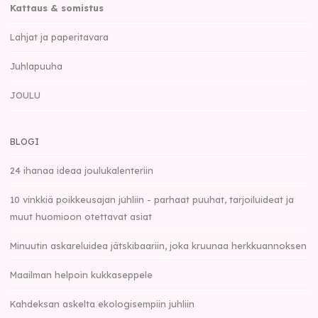
Kattaus & somistus
Lahjat ja paperitavara
Juhlapuuha
JOULU
BLOGI
24 ihanaa ideaa joulukalenteriin
10 vinkkiä poikkeusajan juhliin - parhaat puuhat, tarjoiluideat ja
muut huomioon otettavat asiat
Minuutin askareluidea jätskibaariin, joka kruunaa herkkuannoksen
Maailman helpoin kukkaseppele
Kahdeksan askelta ekologisempiin juhliin