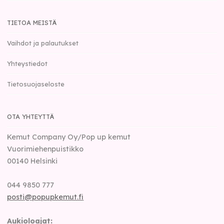
TIETOA MEISTÄ
Vaihdot ja palautukset
Yhteystiedot
Tietosuojaseloste
OTA YHTEYTTÄ
Kemut Company Oy/Pop up kemut
Vuorimiehenpuistikko
00140
Helsinki
044 9850 777
posti@popupkemut.fi
Aukioloajat: