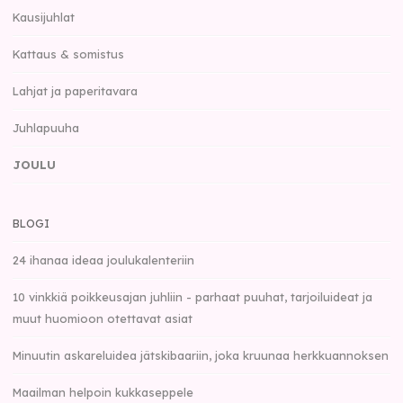
Kausijuhlat
Kattaus & somistus
Lahjat ja paperitavara
Juhlapuuha
JOULU
BLOGI
24 ihanaa ideaa joulukalenteriin
10 vinkkiä poikkeusajan juhliin - parhaat puuhat, tarjoiluideat ja
muut huomioon otettavat asiat
Minuutin askareluidea jätskibaariin, joka kruunaa herkkuannoksen
Maailman helpoin kukkaseppele