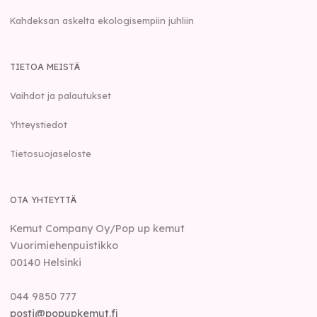
Kahdeksan askelta ekologisempiin juhliin
TIETOA MEISTÄ
Vaihdot ja palautukset
Yhteystiedot
Tietosuojaseloste
OTA YHTEYTTÄ
Kemut Company Oy/Pop up kemut
Vuorimiehenpuistikko
00140
Helsinki
044 9850 777
posti@popupkemut.fi