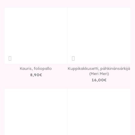
Kauris, foliopallo
Kuppikakkusetti, pähkinänsärkijä
(Meri Meri)
8
,
90
€
16
,
00
€