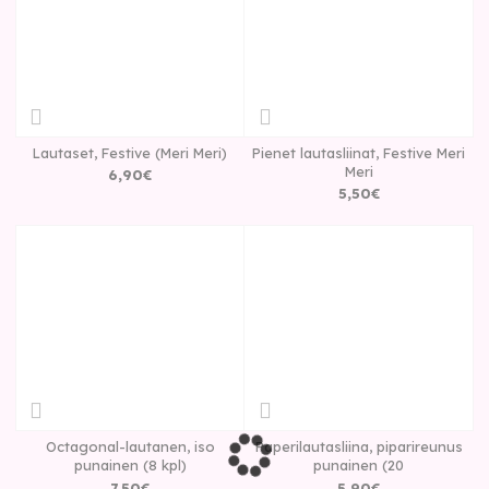
Lautaset, Festive (Meri Meri)
Pienet lautasliinat, Festive Meri
Meri
6
,
90
€
5
,
50
€
Octagonal-lautanen, iso
Paperilautasliina, piparireunus
punainen (8 kpl)
punainen (20
7
,
50
€
5
,
90
€