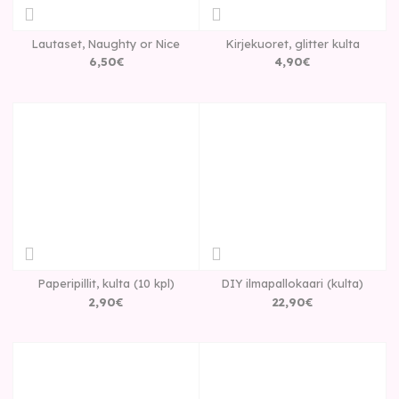
Lautaset, Naughty or Nice
Kirjekuoret, glitter kulta
6
,
50
€
4
,
90
€
Paperipillit, kulta (10 kpl)
DIY ilmapallokaari (kulta)
2
,
90
€
22
,
90
€