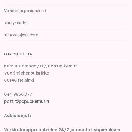
Vaihdot ja palautukset
Yhteystiedot
Tietosuojaseloste
OTA YHTEYTTÄ
Kemut Company Oy/Pop up kemut
Vuorimiehenpuistikko
00140
Helsinki
044 9850 777
posti@popupkemut.fi
Aukioloajat:
Verkkokauppa palvelee 24/7 ja noudot sopimuksen