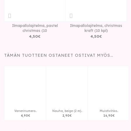
Ilmapallolajitelma, pastel
Ilmapallolajitelma, christmas
christmas (10
kraft (10 kpl)
4
,
50
€
4
,
50
€
TÄMÄN TUOTTEEN OSTANEET OSTIVAT MYÖS…
Vanerinumero..
Nauha, beige (2 m)..
Muistivihko..
4
,
90
€
2
,
90
€
16
,
90
€