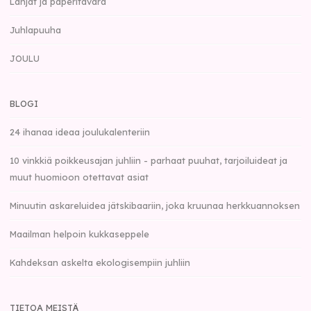
Lahjat ja paperitavara
Juhlapuuha
JOULU
BLOGI
24 ihanaa ideaa joulukalenteriin
10 vinkkiä poikkeusajan juhliin - parhaat puuhat, tarjoiluideat ja
muut huomioon otettavat asiat
Minuutin askareluidea jätskibaariin, joka kruunaa herkkuannoksen
Maailman helpoin kukkaseppele
Kahdeksan askelta ekologisempiin juhliin
TIETOA MEISTÄ