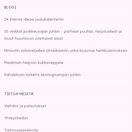
BLOGI
24 ihanaa ideaa joulukalenteriin
10 vinkkiä poikkeusajan juhliin - parhaat puuhat, tarjoiluideat ja
muut huomioon otettavat asiat
Minuutin askareluidea jätskibaariin, joka kruunaa herkkuannoksen
Maailman helpoin kukkaseppele
Kahdeksan askelta ekologisempiin juhliin
TIETOA MEISTÄ
Vaihdot ja palautukset
Yhteystiedot
Tietosuojaseloste