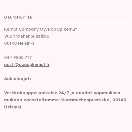
OTA YHTEYTTÄ
Kemut Company Oy/Pop up kemut
Vuorimiehenpuistikko
00140
Helsinki
044 9850 777
posti@popupkemut.fi
Aukioloajat:
Verkkokauppa palvelee 24/7 ja noudot sopimuksen
mukaan varastoltamme: Vuorimiehenpuistikko, 00140
Helsinki.