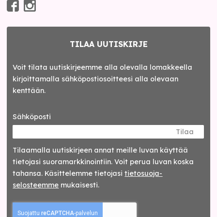
TILAA UUTISKIRJE
Voit tilata uutiskirjeemme alla olevalla lomakkeella
kirjoittamalla sähköpostiosoitteesi alla olevaan
kenttään.
Sähköposti
Tilaa
Tilaamalla uutis­kirjeen annat meille luvan käyttää
tietojasi suora­markkinointiin. Voit perua luvan koska
tahansa. Käsittelemme tietojasi
tieto­suoja­
selosteemme
mukaisesti.