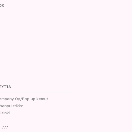
0
€
EYTTÄ
ompany Oy/Pop up kemut
henpuistikko
lsinki
 777