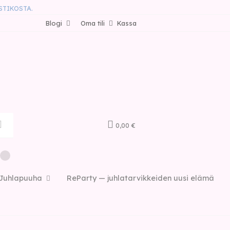
STIKOSTA.
Blogi
Oma tili
Kassa
0,00 €
Juhlapuuha
ReParty — juhlatarvikkeiden uusi elämä