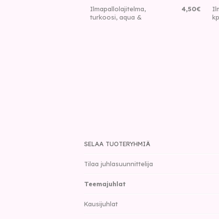
Ilmapallolajitelma,
4
,
50
€
Il
turkoosi, aqua &
kp
SELAA TUOTERYHMIÄ
Tilaa juhlasuunnittelija
Teemajuhlat
Kausijuhlat