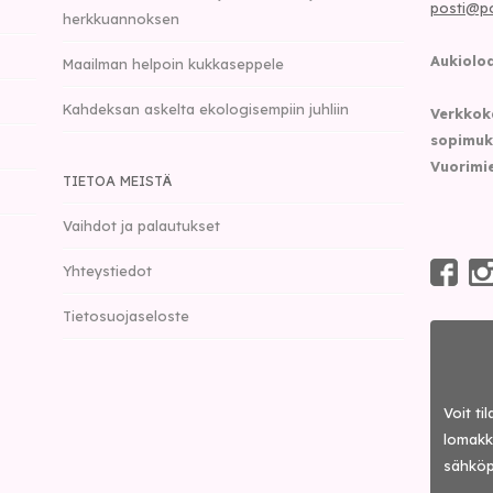
posti@p
herkkuannoksen
Aukioloa
Maailman helpoin kukkaseppele
Kahdeksan askelta ekologisempiin juhliin
Verkkok
sopimuk
Vuorimie
TIETOA MEISTÄ
Vaihdot ja palautukset
Yhteystiedot
Tietosuojaseloste
Voit ti
lomakke
sähköp