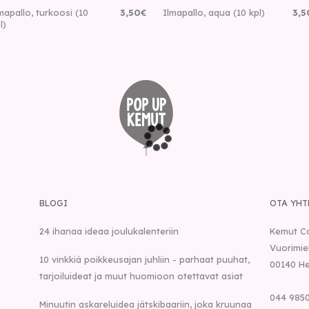
mapallo, turkoosi (10
3
,
50
€
Ilmapallo, aqua (10 kpl)
3
,
5
l)
BLOGI
OTA YHT
24 ihanaa ideaa joulukalenteriin
Kemut C
Vuorimie
10 vinkkiä poikkeusajan juhliin - parhaat puuhat,
00140
He
tarjoiluideat ja muut huomioon otettavat asiat
044 9850
Minuutin askareluidea jätskibaariin, joka kruunaa