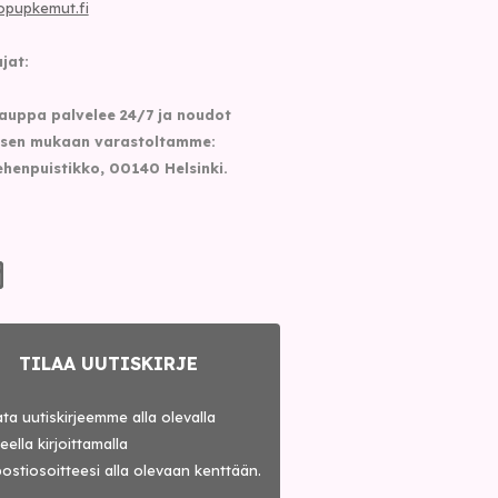
opupkemut.fi
jat:
auppa palvelee 24/7 ja noudot
sen mukaan varastoltamme:
henpuistikko, 00140 Helsinki.
TILAA UUTISKIRJE
lata uutiskirjeemme alla olevalla
ella kirjoittamalla
ostiosoitteesi alla olevaan kenttään.