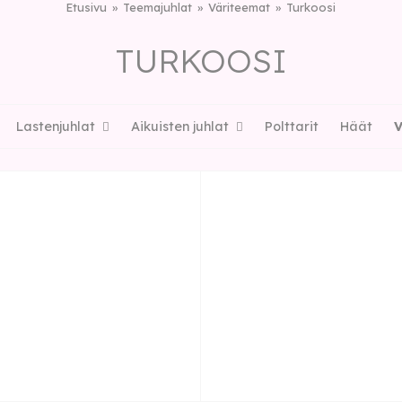
Etusivu
Teemajuhlat
Väriteemat
Turkoosi
TURKOOSI
Lastenjuhlat
Aikuisten juhlat
Polttarit
Häät
V