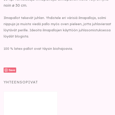
noin ø 30 cm.
Ilmapallot tekevät juhlan. Yhdistele eri värisiä ilmapalloja, solmi
nippuja ja muista viedä pallo myös oven pieleen, jotta juhlavieraat
löytävät perille. Ideoita ilmapallojen käyttöön juhlasomistuksessa
löydät blogista.
100 % latex-pallot ovat täysin biohajoavia.
Save
YHTEENSOPIVAT