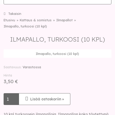
Takaisin
Etusivu
Kattaus & somistus
Ilmapallot
Ilmapallo, turkoosi (10 kpl)
ILMAPALLO, TURKOOSI (10 KPL)
Ilmapallo, turkoosi (10 kpl)
Saatavuus
Varastossa
Hinta
3,50 €
Lisää ostoskoriin »
10 kpl turkooseja ilmapalloja. Ilmapallon koko täytettynä