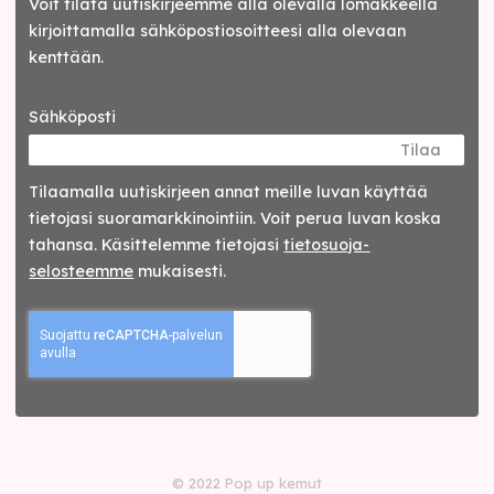
Voit tilata uutiskirjeemme alla olevalla lomakkeella
kirjoittamalla sähköpostiosoitteesi alla olevaan
kenttään.
Sähköposti
Tilaa
Tilaamalla uutis­kirjeen annat meille luvan käyttää
tietojasi suora­markkinointiin. Voit perua luvan koska
tahansa. Käsittelemme tietojasi
tieto­suoja­
selosteemme
mukaisesti.
© 2022 Pop up kemut