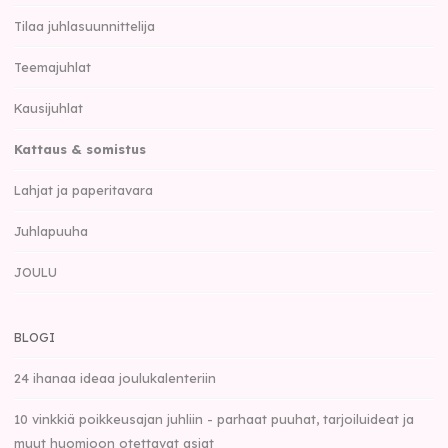
Tilaa juhlasuunnittelija
Teemajuhlat
Kausijuhlat
Kattaus & somistus
Lahjat ja paperitavara
Juhlapuuha
JOULU
BLOGI
24 ihanaa ideaa joulukalenteriin
10 vinkkiä poikkeusajan juhliin - parhaat puuhat, tarjoiluideat ja
muut huomioon otettavat asiat