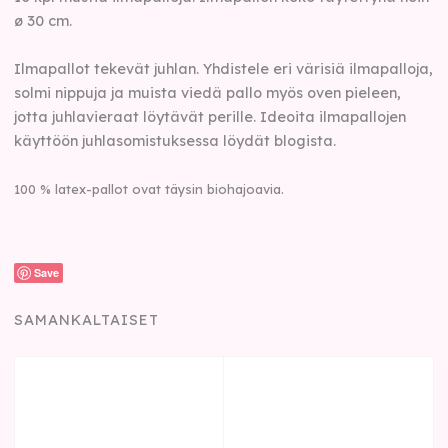
ø 30 cm.
Ilmapallot tekevät juhlan. Yhdistele eri värisiä ilmapalloja,
solmi nippuja ja muista viedä pallo myös oven pieleen,
jotta juhlavieraat löytävät perille. Ideoita ilmapallojen
käyttöön juhlasomistuksessa löydät blogista.
100 % latex-pallot ovat täysin biohajoavia.
Save
SAMANKALTAISET