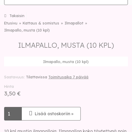
Takaisin
Etusivu
Kattaus & somistus
Ilmapallot
Ilmapallo, musta (10 kpl)
ILMAPALLO, MUSTA (10 KPL)
Ilmapallo, musta (10 kpl)
Saatavuus
Tilattavissa
Toimitusaika 7 päivää
Hinta
3,50 €
Lisää ostoskoriin »
10 kpl mustia ilmapalloja. Ilmapallon koko täytettynä noin