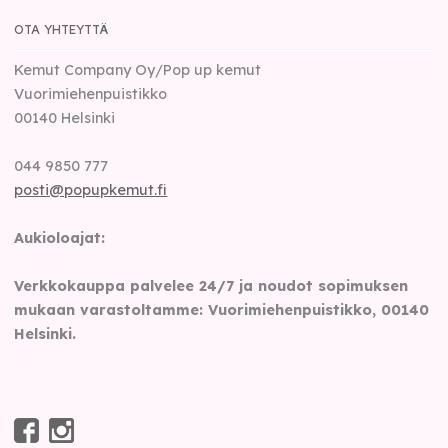
OTA YHTEYTTÄ
Kemut Company Oy/Pop up kemut
Vuorimiehenpuistikko
00140
Helsinki
044 9850 777
posti@popupkemut.fi
Aukioloajat:
Verkkokauppa palvelee 24/7 ja noudot sopimuksen
mukaan varastoltamme: Vuorimiehenpuistikko, 00140
Helsinki.