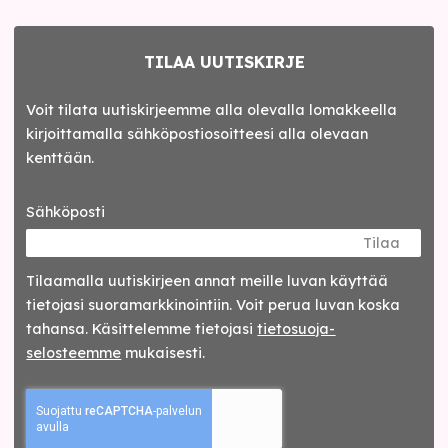
TILAA UUTISKIRJE
Voit tilata uutiskirjeemme alla olevalla lomakkeella
kirjoittamalla sähköpostiosoitteesi alla olevaan
kenttään.
Sähköposti
Tilaa
Tilaamalla uutis­kirjeen annat meille luvan käyttää
tietojasi suora­markkinointiin. Voit perua luvan koska
tahansa. Käsittelemme tietojasi
tieto­suoja­
selosteemme
mukaisesti.