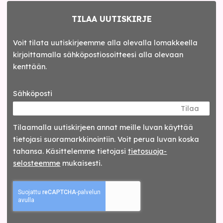
TILAA UUTISKIRJE
Voit tilata uutiskirjeemme alla olevalla lomakkeella
kirjoittamalla sähköpostiosoitteesi alla olevaan
kenttään.
Sähköposti
Tilaa
Tilaamalla uutis­kirjeen annat meille luvan käyttää
tietojasi suora­markkinointiin. Voit perua luvan koska
tahansa. Käsittelemme tietojasi
tieto­suoja­
selosteemme
mukaisesti.