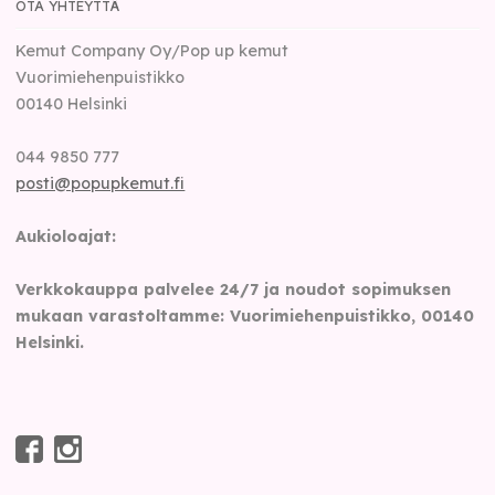
OTA YHTEYTTÄ
Kemut Company Oy/Pop up kemut
Vuorimiehenpuistikko
00140
Helsinki
044 9850 777
posti@popupkemut.fi
Aukioloajat:
Verkkokauppa palvelee 24/7 ja noudot sopimuksen
mukaan varastoltamme: Vuorimiehenpuistikko, 00140
Helsinki.