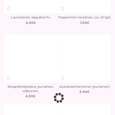
Lautasliinat, leppäkerttu
Peppermint-lautanen, iso (8 kpl)
6
,
50
€
7
,
50
€
Ilmapallolajitelma, punainen,
Joulukalenteritarrat (punainen)
valkoinen,
3
,
90
€
4
,
50
€