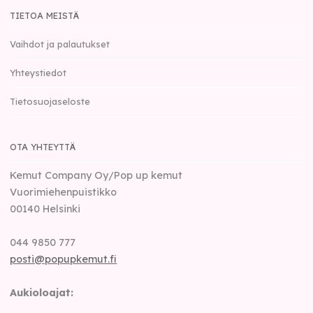
TIETOA MEISTÄ
Vaihdot ja palautukset
Yhteystiedot
Tietosuojaseloste
OTA YHTEYTTÄ
Kemut Company Oy/Pop up kemut
Vuorimiehenpuistikko
00140
Helsinki
044 9850 777
posti@popupkemut.fi
Aukioloajat: