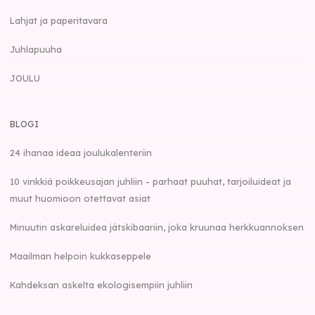
Lahjat ja paperitavara
Juhlapuuha
JOULU
BLOGI
24 ihanaa ideaa joulukalenteriin
10 vinkkiä poikkeusajan juhliin - parhaat puuhat, tarjoiluideat ja
muut huomioon otettavat asiat
Minuutin askareluidea jätskibaariin, joka kruunaa herkkuannoksen
Maailman helpoin kukkaseppele
Kahdeksan askelta ekologisempiin juhliin