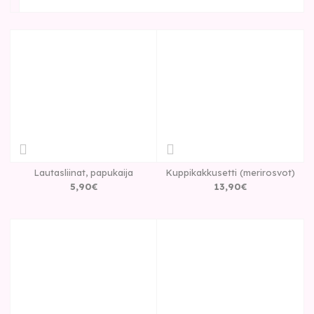
Lautasliinat, papukaija
Kuppikakkusetti (merirosvot)
5
,
90
€
13
,
90
€