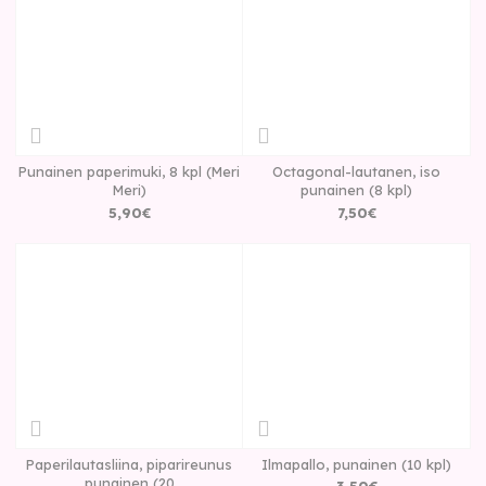
Punainen paperimuki, 8 kpl (Meri
Octagonal-lautanen, iso
Meri)
punainen (8 kpl)
5
,
90
€
7
,
50
€
Paperilautasliina, piparireunus
Ilmapallo, punainen (10 kpl)
punainen (20