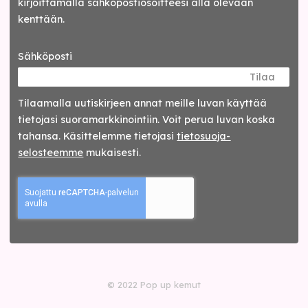
kirjoittamalla sähköpostiosoitteesi alla olevaan
kenttään.
Sähköposti
Tilaa
Tilaamalla uutis­kirjeen annat meille luvan käyttää
tietojasi suora­markkinointiin. Voit perua luvan koska
tahansa. Käsittelemme tietojasi
tieto­suoja­
selosteemme
mukaisesti.
© 2022 Pop up kemut