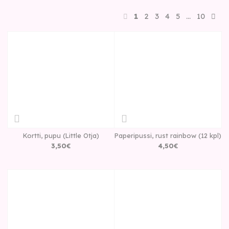
1
2
3
4
5
…
10
Kortti, pupu (Little Otja)
Paperipussi, rust rainbow (12 kpl)
3
,
50
€
4
,
50
€