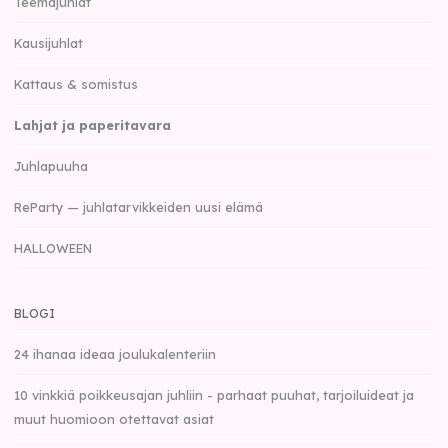
Teemajuhlat
Kausijuhlat
Kattaus & somistus
Lahjat ja paperitavara
Juhlapuuha
ReParty — juhlatarvikkeiden uusi elämä
HALLOWEEN
BLOGI
24 ihanaa ideaa joulukalenteriin
10 vinkkiä poikkeusajan juhliin - parhaat puuhat, tarjoiluideat ja
muut huomioon otettavat asiat