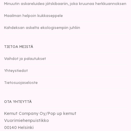
Minuutin askareluidea jätskibaariin, joka kruunaa herkkuannoksen
Maailman helpoin kukkaseppele
Kahdeksan askelta ekologisempiin juhliin
TIETOA MEISTÄ
Vaihdot ja palautukset
Yhteystiedot
Tietosuojaseloste
OTA YHTEYTTÄ
Kemut Company Oy/Pop up kemut
Vuorimiehenpuistikko
00140
Helsinki