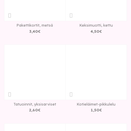
Pakettikortit, metsä
Keksimuotti, kettu
3
,
40
€
4
,
50
€
Tatuoinnit, yksisarviset
Kotieläimet-pikkulelu
2
,
60
€
1
,
50
€