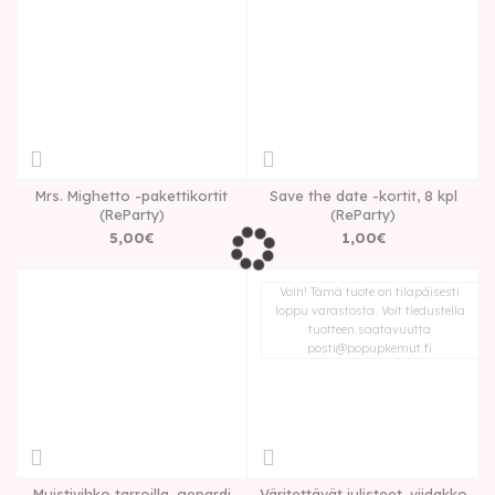
Mrs. Mighetto -pakettikortit
Save the date -kortit, 8 kpl
(ReParty)
(ReParty)
5
,
00
€
1
,
00
€
Voih! Tämä tuote on tilapäisesti
loppu varastosta. Voit tiedustella
tuotteen saatavuutta
posti@popupkemut.fi
Muistivihko tarroilla, gepardi
Väritettävät julisteet, viidakko