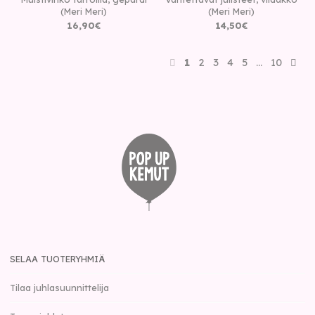
(Meri Meri)
(Meri Meri)
16
,
90
€
14
,
50
€
1
2
3
4
5
…
10
SELAA TUOTERYHMIÄ
Tilaa juhlasuunnittelija