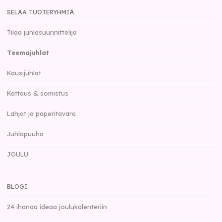
SELAA TUOTERYHMIÄ
Tilaa juhlasuunnittelija
Teemajuhlat
Kausijuhlat
Kattaus & somistus
Lahjat ja paperitavara
Juhlapuuha
JOULU
BLOGI
24 ihanaa ideaa joulukalenteriin