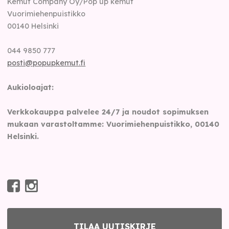
Kemut Company Oy/Pop up kemut
Vuorimiehenpuistikko
00140
Helsinki
044 9850 777
posti@popupkemut.fi
Aukioloajat:
Verkkokauppa palvelee 24/7 ja noudot sopimuksen
mukaan varastoltamme: Vuorimiehenpuistikko, 00140
Helsinki.
TILAA UUTISKIRJE