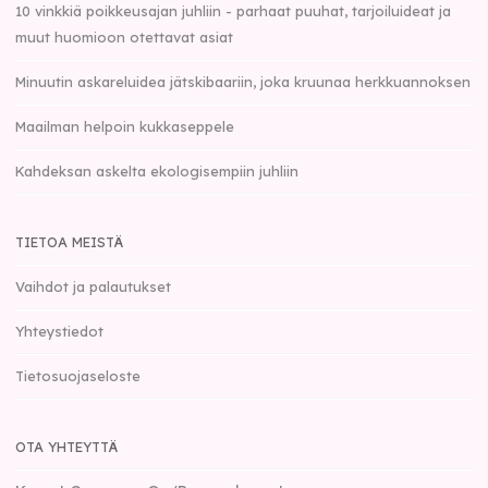
10 vinkkiä poikkeusajan juhliin - parhaat puuhat, tarjoiluideat ja
muut huomioon otettavat asiat
Minuutin askareluidea jätskibaariin, joka kruunaa herkkuannoksen
Maailman helpoin kukkaseppele
Kahdeksan askelta ekologisempiin juhliin
TIETOA MEISTÄ
Vaihdot ja palautukset
Yhteystiedot
Tietosuojaseloste
OTA YHTEYTTÄ