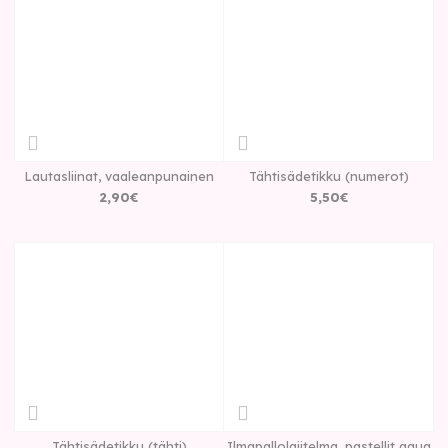
Lautasliinat, vaaleanpunainen
Tähtisädetikku (numerot)
2
,
90
€
5
,
50
€
Tähtisädetikku (tähti)
Ilmapallolajitelma, pastellit aqua