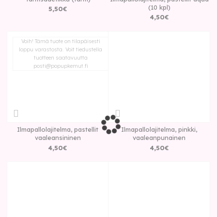
(10 kpl)
5
,
50
€
4
,
50
€
Voih! Tämä tuote on tilapäisesti
loppu varastosta. Voit tiedustella
tuotteen saatavuutta
posti@popupkemut.fi
Ilmapallolajitelma, pastellit
Ilmapallolajitelma, pinkki,
vaaleansininen
vaaleanpunainen
4
,
50
€
4
,
50
€