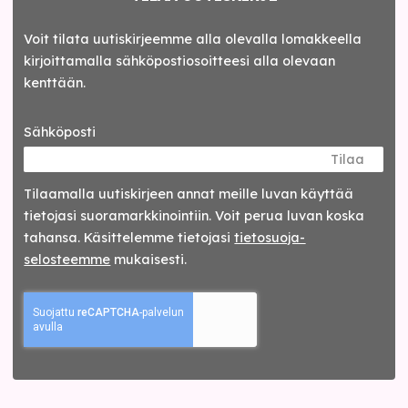
Voit tilata uutiskirjeemme alla olevalla lomakkeella
kirjoittamalla sähköpostiosoitteesi alla olevaan
kenttään.
Sähköposti
Tilaa
Tilaamalla uutis­kirjeen annat meille luvan käyttää
tietojasi suora­markkinointiin. Voit perua luvan koska
tahansa. Käsittelemme tietojasi
tieto­suoja­
selosteemme
mukaisesti.