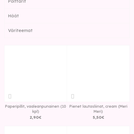
Polttarit
Häät
Väriteemat
Paperipillit, vaaleanpunainen (10
Pienet lautasliinat, cream (Meri
kpl)
Meri)
2
,
90
€
5
,
50
€