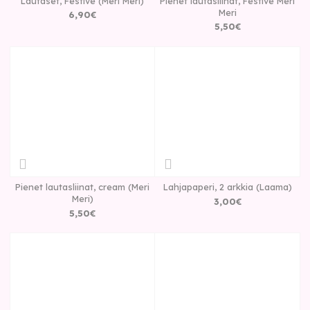
Lautaset, Festive (Meri Meri)
Pienet lautasliinat, Festive Meri
Meri
6
,
90
€
5
,
50
€
Pienet lautasliinat, cream (Meri
Lahjapaperi, 2 arkkia (Laama)
Meri)
3
,
00
€
5
,
50
€