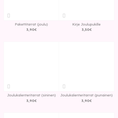
Pakettitarrat (joulu)
Kirje Joulupukille
3
,
90
€
3
,
50
€
Joulukalenteritarrat (sininen)
Joulukalenteritarrat (punainen)
3
,
90
€
3
,
90
€