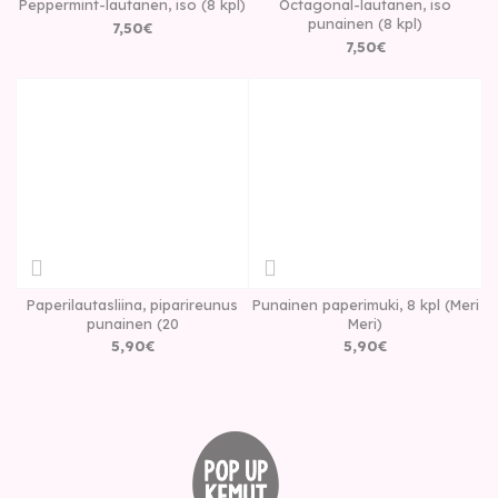
Peppermint-lautanen, iso (8 kpl)
Octagonal-lautanen, iso
punainen (8 kpl)
7
,
50
€
7
,
50
€
Paperilautasliina, piparireunus
Punainen paperimuki, 8 kpl (Meri
punainen (20
Meri)
5
,
90
€
5
,
90
€