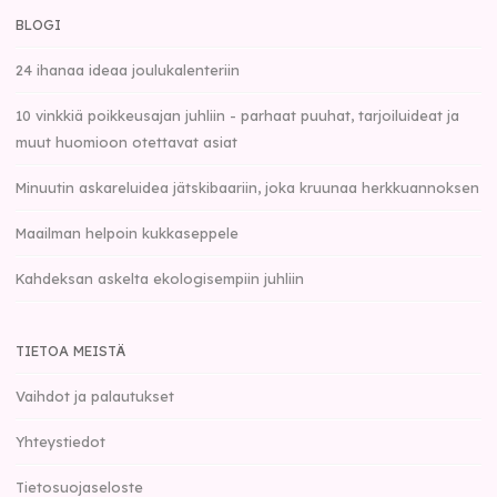
BLOGI
24 ihanaa ideaa joulukalenteriin
10 vinkkiä poikkeusajan juhliin - parhaat puuhat, tarjoiluideat ja
muut huomioon otettavat asiat
Minuutin askareluidea jätskibaariin, joka kruunaa herkkuannoksen
Maailman helpoin kukkaseppele
Kahdeksan askelta ekologisempiin juhliin
TIETOA MEISTÄ
Vaihdot ja palautukset
Yhteystiedot
Tietosuojaseloste