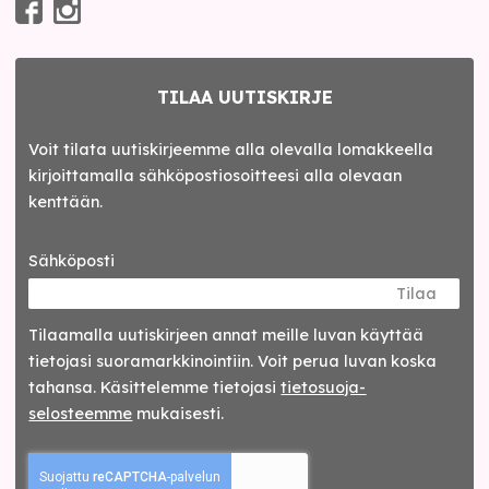
TILAA UUTISKIRJE
Voit tilata uutiskirjeemme alla olevalla lomakkeella
kirjoittamalla sähköpostiosoitteesi alla olevaan
kenttään.
Sähköposti
Tilaa
Tilaamalla uutis­kirjeen annat meille luvan käyttää
tietojasi suora­markkinointiin. Voit perua luvan koska
tahansa. Käsittelemme tietojasi
tieto­suoja­
selosteemme
mukaisesti.