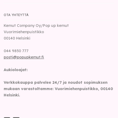
OTA YHTEYTTÄ
Kemut Company Oy/Pop up kemut
Vuorimiehenpuistikko
00140
Helsinki
044 9850 777
posti@popupkemut.fi
Aukioloajat:
Verkkokauppa palvelee 24/7 ja noudot sopimuksen
mukaan varastoltamme: Vuorimiehenpuistikko, 00140
Helsinki.