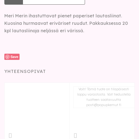
Meri Merin ihastuttavat pienet paperiset lautasliinat.
Kuosina hurmaavat eriväriset ruudut. Pakkauksessa 20
kpl lautasliinoja neljässä eri värissä.
Save
YHTEENSOPIVAT
Voih! Tämä tuote on tilapäisesti
loppu varastosta. Voit tiedustella
tuotteen saatavuutta
posti@popupkemut.fi