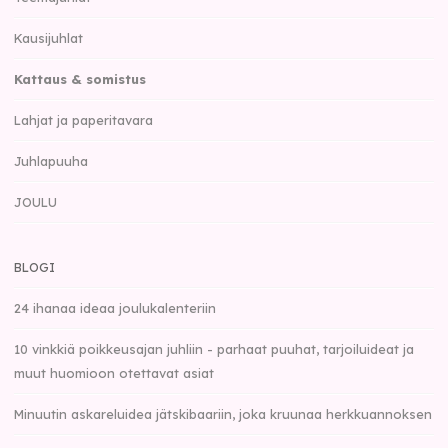
Kausijuhlat
Kattaus & somistus
Lahjat ja paperitavara
Juhlapuuha
JOULU
BLOGI
24 ihanaa ideaa joulukalenteriin
10 vinkkiä poikkeusajan juhliin - parhaat puuhat, tarjoiluideat ja
muut huomioon otettavat asiat
Minuutin askareluidea jätskibaariin, joka kruunaa herkkuannoksen