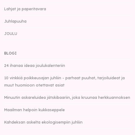
Lahjat ja paperitavara
Juhlapuuha
JOULU
BLOGI
24 ihanaa ideaa joulukalenteriin
10 vinkkiä poikkeusajan juhliin - parhaat puuhat, tarjoiluideat ja
muut huomioon otettavat asiat
Minuutin askareluidea jätskibaariin, joka kruunaa herkkuannoksen
Maailman helpoin kukkaseppele
Kahdeksan askelta ekologisempiin juhliin