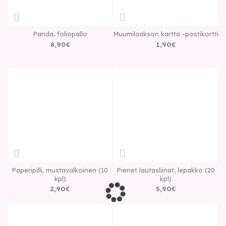
Panda, foliopallo
Muumilaakson kartta -postikortti
8
,
90
€
1
,
90
€
Paperipilli, mustavalkoinen (10
Pienet lautasliinat, lepakko (20
kpl)
kpl)
2
,
90
€
5
,
90
€