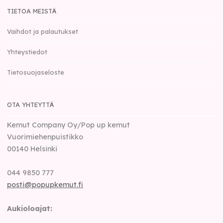
TIETOA MEISTÄ
Vaihdot ja palautukset
Yhteystiedot
Tietosuojaseloste
OTA YHTEYTTÄ
Kemut Company Oy/Pop up kemut
Vuorimiehenpuistikko
00140
Helsinki
044 9850 777
posti@popupkemut.fi
Aukioloajat: