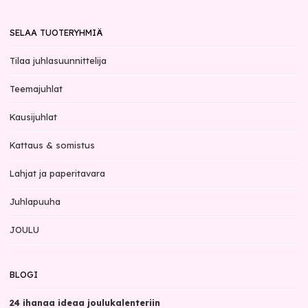
SELAA TUOTERYHMIÄ
Tilaa juhlasuunnittelija
Teemajuhlat
Kausijuhlat
Kattaus & somistus
Lahjat ja paperitavara
Juhlapuuha
JOULU
BLOGI
24 ihanaa ideaa joulukalenteriin