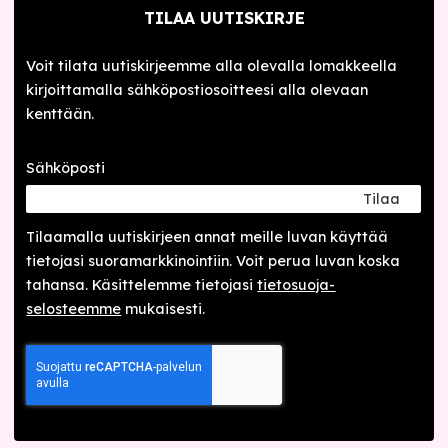
TILAA UUTISKIRJE
Voit tilata uutiskirjeemme alla olevalla lomakkeella
kirjoittamalla sähköpostiosoitteesi alla olevaan
kenttään.
Sähköposti
Tilaa
Tilaamalla uutis­kirjeen annat meille luvan käyttää
tietojasi suora­markkinointiin. Voit perua luvan koska
tahansa. Käsittelemme tietojasi
tieto­suoja­
selosteemme
mukaisesti.