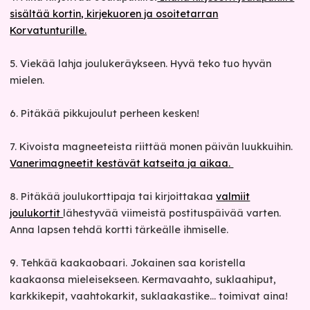
sisältää kortin, kirjekuoren ja osoitetarran
Korvatunturille.
5. Viekää lahja joulukeräykseen. Hyvä teko tuo hyvän
mielen.
6. Pitäkää pikkujoulut perheen kesken!
7. Kivoista magneeteista riittää monen päivän luukkuihin.
Vanerimagneetit kestävät katseita ja aikaa.
8. Pitäkää joulukorttipaja tai kirjoittakaa
valmiit
joulukortit
lähestyvää viimeistä postituspäivää varten.
Anna lapsen tehdä kortti tärkeälle ihmiselle.
9. Tehkää kaakaobaari. Jokainen saa koristella
kaakaonsa mieleisekseen. Kermavaahto, suklaahiput,
karkkikepit, vaahtokarkit, suklaakastike... toimivat aina!