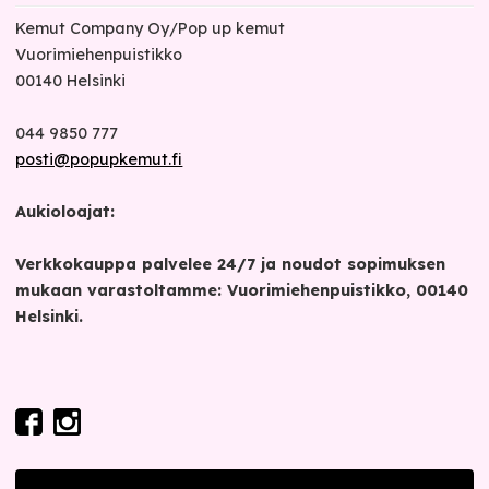
Kemut Company Oy/Pop up kemut
Vuorimiehenpuistikko
00140
Helsinki
044 9850 777
posti@popupkemut.fi
Aukioloajat:
Verkkokauppa palvelee 24/7 ja noudot sopimuksen
mukaan varastoltamme: Vuorimiehenpuistikko, 00140
Helsinki.