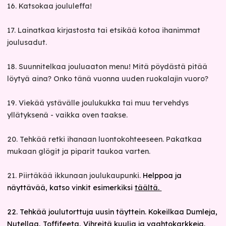
16.
Katsokaa joululeffa!
17.
Lainatkaa kirjastosta tai etsikää kotoa ihanimmat
joulusadut.
18. Suunnitelkaa jouluaaton menu! Mitä pöydästä pitää
löytyä aina? Onko tänä vuonna uuden ruokalajin vuoro?
19. Viekää ystävälle joulukukka tai muu tervehdys
yllätyksenä - vaikka oven taakse.
20. Tehkää retki ihanaan luontokohteeseen. Pakatkaa
mukaan glögit ja piparit taukoa varten.
21. Piirtäkää ikkunaan joulukaupunki.
Helppoa ja
näyttävää, katso vinkit esimerkiksi
täältä.
22. Tehkää joulutorttuja uusin täyttein. Kokeilkaa Dumleja,
Nutellaa, Toffifeeta, Vihreitä kuulia ja vaahtokarkkeja.