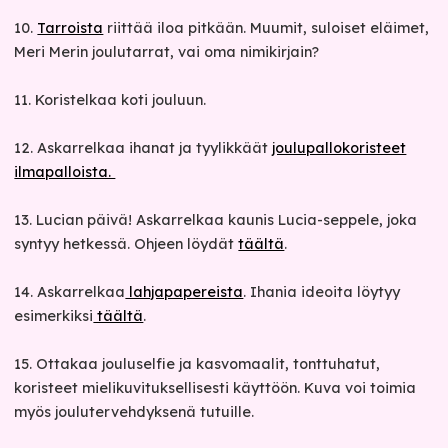
10.
Tarroista
riittää iloa pitkään. Muumit, suloiset eläimet,
Meri Merin joulutarrat, vai oma nimikirjain?
11. Koristelkaa koti jouluun.
12. Askarrelkaa ihanat ja tyylikkäät
joulupallokoristeet
ilmapalloista.
13. Lucian päivä! Askarrelkaa kaunis Lucia-seppele, joka
syntyy hetkessä. Ohjeen löydät
täältä
.
14. Askarrelkaa
lahjapapereista
. Ihania ideoita löytyy
esimerkiksi
täältä
.
15. Ottakaa jouluselfie ja kasvomaalit, tonttuhatut,
koristeet mielikuvituksellisesti käyttöön. Kuva voi toimia
myös joulutervehdyksenä tutuille.