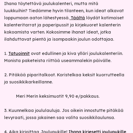
Ihana täytettävä joulukalenteri, mutta mitä
luukkuihin? Tiedämme hyvin tilanteen, kun ideat alkavat
loppumaan aaton lähestyessä.
Täältä
löydät kotimaiset
kalenteritarrat ja paperipussit ja kirjekuoret kalenterin
kokoamista varten. Kokosimme ihanat ideat, jotka
ilahduttavat pientä ja isompaakin joulun odottajaa.
1.
Tatuoinnit
ovat edullinen ja kiva ylläri joulukalenteriin.
Monista paketeista riittää useammalekin päivälle.
2. Pitäkää piparitalkoot. Koristelkaa keksit kuorrutteella
ja suosikkikarkeillanne.
Meri Merin keksimuotit 9,90 e/pakkaus.
3. Kuunnelkaa joululauluja. Jos oikein innostutte pitäkää
levyraati, jossa jokainen saa valita suosikkilaulunsa.
4. Aika kirjoittaa Joulupukille!
Ihana kirjesetti joulupukille