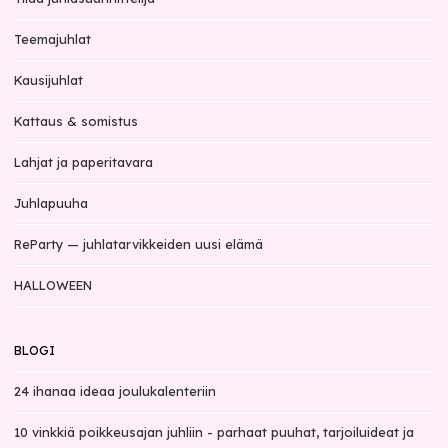
Teemajuhlat
Kausijuhlat
Kattaus & somistus
Lahjat ja paperitavara
Juhlapuuha
ReParty — juhlatarvikkeiden uusi elämä
HALLOWEEN
BLOGI
24 ihanaa ideaa joulukalenteriin
10 vinkkiä poikkeusajan juhliin - parhaat puuhat, tarjoiluideat ja