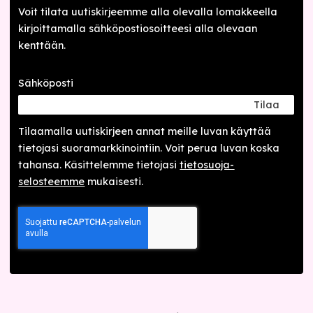
Voit tilata uutiskirjeemme alla olevalla lomakkeella
kirjoittamalla sähköpostiosoitteesi alla olevaan
kenttään.
Sähköposti
Tilaa
Tilaamalla uutis­kirjeen annat meille luvan käyttää
tietojasi suora­markkinointiin. Voit perua luvan koska
tahansa. Käsittelemme tietojasi
tieto­suoja­
selosteemme
mukaisesti.