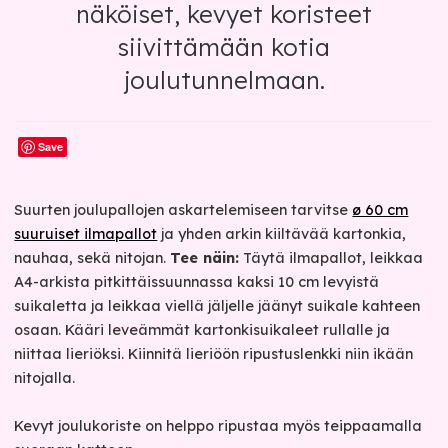
näköiset, kevyet koristeet
siivittämään kotia
joulutunnelmaan.
Save
Suurten joulupallojen askartelemiseen tarvitse
ø 60 cm
suuruiset ilmapallot
ja yhden arkin kiiltävää kartonkia,
nauhaa, sekä nitojan.
Tee näin:
Täytä ilmapallot, leikkaa
A4-arkista pitkittäissuunnassa kaksi 10 cm levyistä
suikaletta ja leikkaa viellä jäljelle jäänyt suikale kahteen
osaan. Kääri leveämmät kartonkisuikaleet rullalle ja
niittaa lieriöksi. Kiinnitä lieriöön ripustuslenkki niin ikään
nitojalla.
Kevyt joulukoriste on helppo ripustaa myös teippaamalla