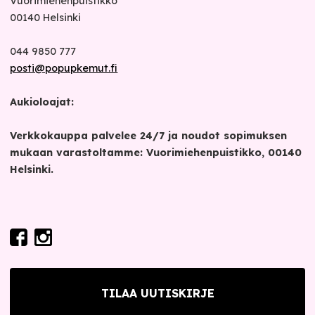
Vuorimiehenpuistikko
00140
Helsinki
044 9850 777
posti@popupkemut.fi
Aukioloajat:
Verkkokauppa palvelee 24/7 ja noudot sopimuksen
mukaan varastoltamme: Vuorimiehenpuistikko, 00140
Helsinki.
TILAA UUTISKIRJE