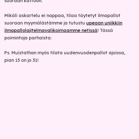
suoraan kattoon.
Mikäli askartelu ei nappaa, tilaa täytetyt ilmapallot
suoraan myymälästämme ja tutustu
upeaan uniikkiin
ilmapallolajitelmavalikoimaamme netissä
! Tässä
poimintoja parhaista:
Ps. Muistathan myös tilata uudenvuodenpallot ajoissa,
pian 13 on jo 31!