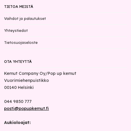
TIETOA MEISTÄ
Vaihdot ja palautukset
Yhteystiedot
Tietosuojaseloste
OTA YHTEYTTÄ
Kemut Company Oy/Pop up kemut
Vuorimiehenpuistikko
00140
Helsinki
044 9850 777
posti@popupkemut.fi
Aukioloajat: