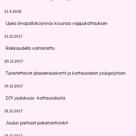
21.4.2018
Upea ilmapalloköynnös kruunaa vappukattauksen
21.12.2017
Rakkaudella valmistettu
20.12.2017
Tulostettavat plaseerauskortit ja kattausideat joulupöytään
19.12.2017
DIY joulukuusi -kattausalusta
15.12.2017
Joulun parhaat paketointivinkit
13.12.2017