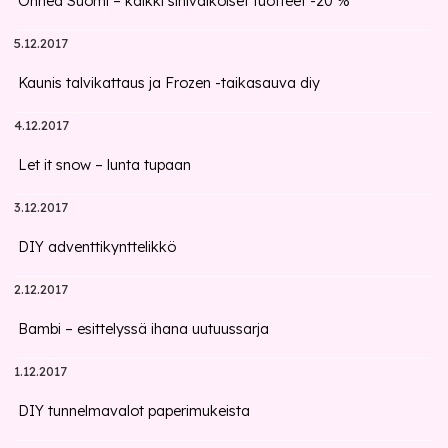
Onnea Suomi – kaikki sinivalkoiset tuotteet -20 %
5.12.2017
Kaunis talvikattaus ja Frozen -taikasauva diy
4.12.2017
Let it snow – lunta tupaan
3.12.2017
DIY adventtikynttelikkö
2.12.2017
Bambi – esittelyssä ihana uutuussarja
1.12.2017
DIY tunnelmavalot paperimukeista