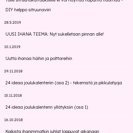
Tälle sitruunakattaukselle ei voi näyttää hapanta naamaa -
DIY helppo sitruunaviiri
28.5.2019
UUSI IHANA TEEMA: Nyt sukelletaan pinnan alle!
10.1.2019
Uutta ihanaa häihin ja polttareihin
29.11.2018
24 ideaa joulukalenteriin (osa 2) - tekemistä ja pikkulahjoja
15.11.2018
24 ideaa joulukalenterin yllätyksiin (osa 1)
16.10.2018
Kaikista ihanimmatkin juhlat loppuvat aikanaan