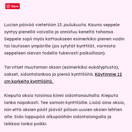
Save
Lucian päivää vietetään 13. joulukuuta. Kaunis seppele
syntyy pienellä vaivalla ja onnistuu keneltä tahansa.
Seppele sopii myös kattaukseen esimerkiksi pienen vadin
tai lautasen ympärille (jos sytytät kynttilät, varmista
seppeleen olevan todella tukevasti paikoillaan).
Tarvitset muutaman oksan (esimerkiksi eukalyptusta),
sakset, sidontalankaa ja pieniä kynttilöitä.
Käytimme 12
cm korkeita kynttilöitä.
Kieputa oksia toisiinsa kiinni sidontanauhalla. Kieputa
lanka napakasti. Tee samoin kynttilöille. Lisää aina oksia,
niin että oksien päät jäävät piiloon uusien oksien lehtien
alle. Sido loppupää alkupäähän sidontalangalla ja
leikkaa lanka poikki.