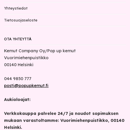
Yhteystiedot
Tietosuojaseloste
OTA YHTEYTTÄ
Kemut Company Oy/Pop up kemut
Vuorimiehenpuistikko
00140
Helsinki
044 9850 777
posti@popupkemut.fi
Aukioloajat:
Verkkokauppa palvelee 24/7 ja noudot sopimuksen
mukaan varastoltamme: Vuorimiehenpuistikko, 00140
Helsinki.