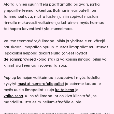
Aloita juhlien suunnittelu päättämällä pääväri, jonka
ympärille teema rakentuu. Batmanin väripaletti on
tummanpuhuva, mutta lasten juhliin sopivat mustan
rinnalle mukavasti valkoinen ja keltainen, myös harmaa
tai hopea keventävät yleistunnelmaa.
Valitse teemavärejä ilmapalloihin ja yhdistele eri värejä
hauskaan ilmapallonippuun. Mustat ilmapallot muuttuvat
lepakoiksi helpolla askartelulla (ohjeet löydät
deisgnimprovised -blogista
) ja valkoisiin ilmapalloihin voi
kiinnittää teemaan sopivia tarroja.
Pop up kemujen valikoimaan saapuivat myös todella
kysytyt
mustat numerofoliopallot
ja saimme kaupalle
myös uusia ilmapallotikkuja
keltaisena
ja
valkoisena
. Kiinnitä ilmapallot on kiva kiinnittää jos
mahdollisuutta esim. helium-täytölle ei ole.