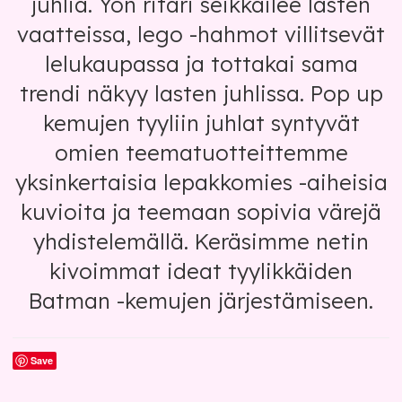
juhlia. Yön ritari seikkailee lasten
vaatteissa, lego -hahmot villitsevät
lelukaupassa ja tottakai sama
trendi näkyy lasten juhlissa. Pop up
kemujen tyyliin juhlat syntyvät
omien teematuotteittemme
yksinkertaisia lepakkomies -aiheisia
kuvioita ja teemaan sopivia värejä
yhdistelemällä. Keräsimme netin
kivoimmat ideat tyylikkäiden
Batman -kemujen järjestämiseen.
Save