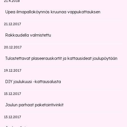
21.4.2018
Upea ilmapalloköynnös kruunaa vappukattauksen
21.12.2017
Rakkaudella valmistettu
20.12.2017
Tulostettavat plaseerauskortit ja kattausideat joulupöytään
19.12.2017
DIY joulukuusi -kattausalusta
15.12.2017
Joulun parhaat paketointivinkit
13.12.2017