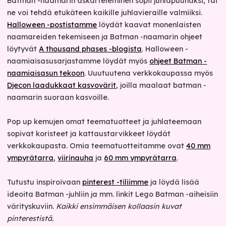
Batman -naamarin askarteleminen sopii juhlapuuhaksi, tai
ne voi tehdä etukäteen kaikille juhlavieraille valmiiksi.
Halloween -postistamme
löydät kaavat monenlaisten
naamareiden tekemiseen ja Batman -naamarin ohjeet
löytyvät
A thousand phases -blogista
. Halloween -
naamiaisasusarjastamme löydät myös
ohjeet Batman -
naamiaisasun tekoon
. Uuutuutena verkkokaupassa myös
Djecon laadukkaat kasvovärit
, joilla maalaat batman -
naamarin suoraan kasvoille.
Pop up kemujen omat teematuotteet ja juhlateemaan
sopivat koristeet ja kattaustarvikkeet löydät
verkkokaupasta. Omia teematuotteitamme ovat
40 mm
ympyrätarra
,
viirinauha
ja
60 mm ympyrätarra
.
Tutustu inspiroivaan
pinterest -tiliimme
ja löydä lisää
ideoita Batman -juhliin ja mm. linkit Lego Batman -aiheisiin
värityskuviin.
Kaikki ensimmäisen kollaasin kuvat
pinterestistä.