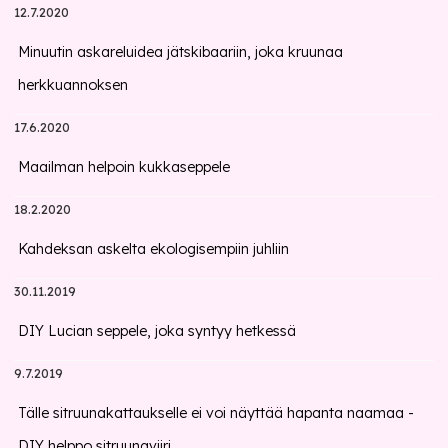
12.7.2020
Minuutin askareluidea jätskibaariin, joka kruunaa
herkkuannoksen
17.6.2020
Maailman helpoin kukkaseppele
18.2.2020
Kahdeksan askelta ekologisempiin juhliin
30.11.2019
DIY Lucian seppele, joka syntyy hetkessä
9.7.2019
Tälle sitruunakattaukselle ei voi näyttää hapanta naamaa -
DIY helppo sitruunaviiri