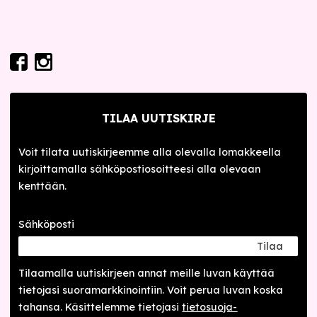
TILAA UUTISKIRJE
Voit tilata uutiskirjeemme alla olevalla lomakkeella
kirjoittamalla sähköpostiosoitteesi alla olevaan
kenttään.
Sähköposti
Tilaa
Tilaamalla uutis­kirjeen annat meille luvan käyttää
tietojasi suora­markkinointiin. Voit perua luvan koska
tahansa. Käsittelemme tietojasi
tieto­suoja­