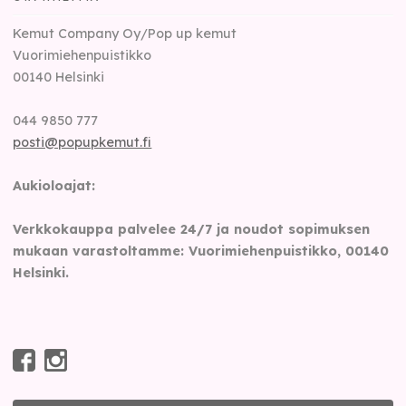
Kemut Company Oy/Pop up kemut
Vuorimiehenpuistikko
00140
Helsinki
044 9850 777
posti@popupkemut.fi
Aukioloajat:
Verkkokauppa palvelee 24/7 ja noudot sopimuksen
mukaan varastoltamme: Vuorimiehenpuistikko, 00140
Helsinki.