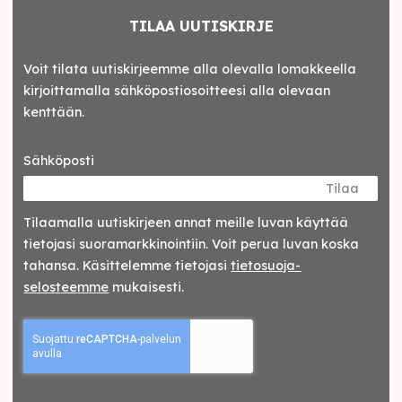
TILAA UUTISKIRJE
Voit tilata uutiskirjeemme alla olevalla lomakkeella
kirjoittamalla sähköpostiosoitteesi alla olevaan
kenttään.
Sähköposti
Tilaa
Tilaamalla uutis­kirjeen annat meille luvan käyttää
tietojasi suora­markkinointiin. Voit perua luvan koska
tahansa. Käsittelemme tietojasi
tieto­suoja­
selosteemme
mukaisesti.