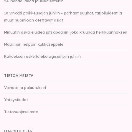
24 ihanaa ideaa joulukalenteriin
10 vinkkiä poikkeusajan juhliin - parhaat puuhat, tarjoiluideat ja
muut huomioon otettavat asiat
Minuutin askareluidea jätskibaariin, joka kruunaa herkkuannoksen
Maailman helpoin kukkaseppele
Kahdeksan askelta ekologisempiin juhliin
TIETOA MEISTÄ
Vaihdot ja palautukset
Yhteystiedot
Tietosuojaseloste
OTA YHTEYTTÄ