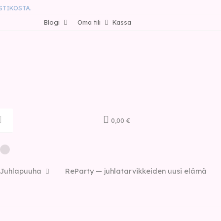
STIKOSTA.
Blogi
Oma tili
Kassa
0,00 €
Juhlapuuha
ReParty — juhlatarvikkeiden uusi elämä