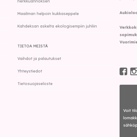
herkkuannoksen
Aukioloa
Maailman helpoin kukkaseppele
Kahdeksan askelta ekologisempiin juhliin
Verkkok
sopimuk
Vuorimie
TIETOA MEISTÄ
Vaihdot ja palautukset
Yhteystiedot
Tietosuojaseloste
Voit ti
lomakke
sähköp