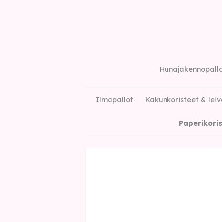
Hunajakennopallot
Ilmapallot
Kakunkoristeet & leiv
Paperikori