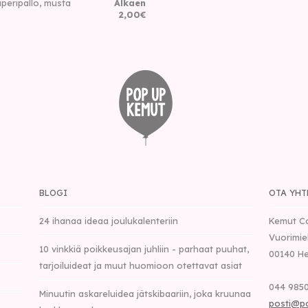
peripallo, musta
Alkaen
2
,
00
€
BLOGI
OTA YHT
24 ihanaa ideaa joulukalenteriin
Kemut C
Vuorimie
10 vinkkiä poikkeusajan juhliin - parhaat puuhat,
00140
He
tarjoiluideat ja muut huomioon otettavat asiat
044 9850
Minuutin askareluidea jätskibaariin, joka kruunaa
posti@p