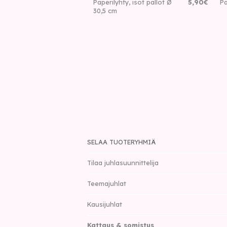
Paperilyhty, isot pallot Ø
5
,
90
€
Pa
30,5 cm
SELAA TUOTERYHMIÄ
Tilaa juhlasuunnittelija
Teemajuhlat
Kausijuhlat
Kattaus & somistus