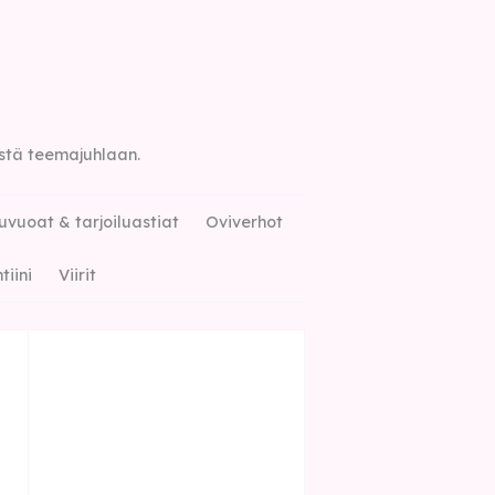
istä teemajuhlaan.
vuoat & tarjoiluastiat
Oviverhot
tiini
Viirit