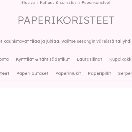
Etusivu
Kattaus & somistus
Paperikoristeet
PAPERIKORISTEET
 kaunistavat tilaa ja juhlaa. Valitse sesongin väreissä tai yhd
onta
Kynttilät & tähtisädetikut
Lautasliinat
Kuppikakku
steet
Paperilautaset
Paperimukit
Paperipillit
Serpen