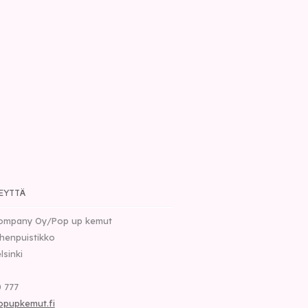
EYTTÄ
ompany Oy/Pop up kemut
henpuistikko
lsinki
 777
opupkemut.fi