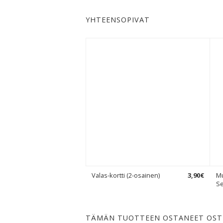
YHTEENSOPIVAT
Valas-kortti (2-osainen)
3
,
90
€
Mu
Se
TÄMÄN TUOTTEEN OSTANEET OST