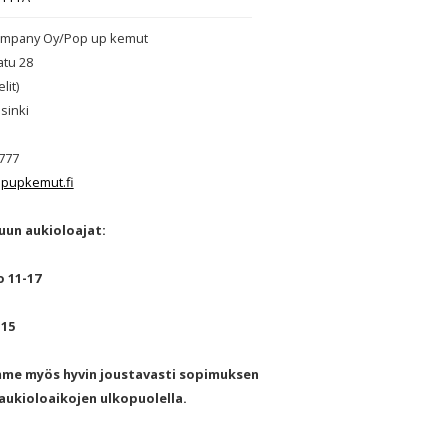
mpany Oy/Pop up kemut
atu 28
lit)
sinki
777
pupkemut.fi
un aukioloajat:
o 11-17
-15
mme myös hyvin joustavasti sopimuksen
ukioloaikojen ulkopuolella.