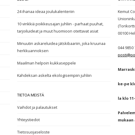
24 ihanaa ideaa joulukalenteriin
Kemut Co
Unionink
10 vinkkiä poikkeusajan juhliin - parhaat puuhat,
(Torikortte
tarjoiluideat ja muut huomioon otettavat asiat
00100
Hel
Minuutin askareluidea jätskibaariin, joka kruunaa
044 9850 
herkkuannoksen
posti@po
Maailman helpoin kukkaseppele
Marrasku
Kahdeksan askelta ekologisempiin juhliin
ke-pe kl
TIETOA MEISTÄ
la klo 11
Vaihdot ja palautukset
Palvele
Yhteystiedot
mukaan a
Tietosuojaseloste