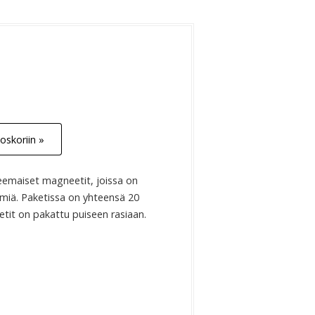
neetit puurasiassa
oskoriin »
eemaiset magneetit, joissa on
iä. Paketissa on yhteensä 20
tit on pakattu puiseen rasiaan.