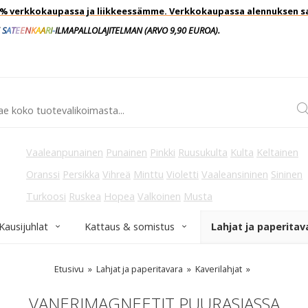
0 % verkkokaupassa ja liikkeessämme. Verkkokaupassa alennuksen s
S
A
T
E
E
N
K
A
A
R
I
-
ILMAPALLOLAJITELMAN
(ARVO 9,90
EUROA).
Vaaleanpunainen
Punainen
Pinkki
Ruusukulta
Kulta
Keltainen
Oranssi
Persikka
Vihreä
Minttu
Violetti
Vaaleansininen
Sininen
Turkoosi
Ruskea
Hopea
Valkoinen
Musta
Kausijuhlat
Kattaus & somistus
Lahjat ja paperitav
Etusivu
Lahjat ja paperitavara
Kaverilahjat
VANERIMAGNEETIT PUURASIASSA