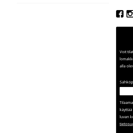
Voit til
lomakke
alla ol
Sähköp
Tilaama
käyttää 
luvan k
tieto­s