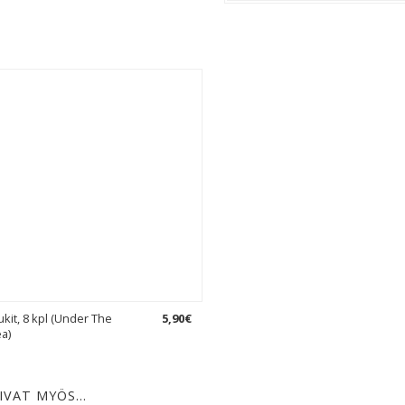
kit, 8 kpl (Under The
5
,
90
€
a)
IVAT MYÖS…