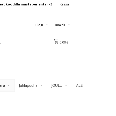
aat koodilla mustaperjantai <3
Kassa
Blogi
Oma tili
0,00 €
ara
Juhlapuuha
JOULU
ALE