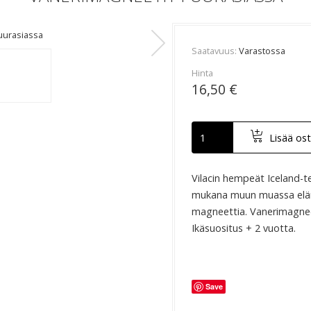
uurasiassa
Vanerimag
Saatavuus
Varastossa
Hinta
16,50 €
Lisää ost
Vilacin hempeät Iceland-t
mukana muun muassa eläm
magneettia. Vanerimagnee
Ikäsuositus + 2 vuotta.
Save