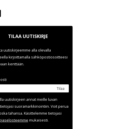
TILAA UUTISKIRJE
ata uutiskirjeemme alla olevalla
ella kirjoittamalla sähköpostiosoitteesi
evaan kenttään.
osti
Tilaa
lla uutis­kirjeen annat meille luvan
tietojasi suora­markkinointiin. Voit perua
oska tahansa. Käsittelemme tietojasi
uoja­selosteemme
mukaisesti.