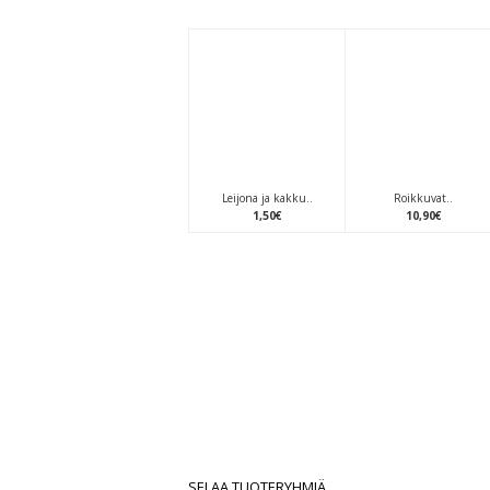
Leijona ja kakku..
Roikkuvat..
1
,
50
€
10
,
90
€
SELAA TUOTERYHMIÄ