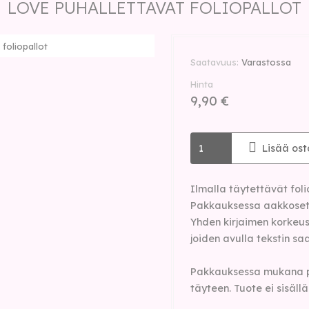
LOVE PUHALLETTAVAT FOLIOPALLOT
foliopallot
Saatavuus
Varastossa
Hinta
9,90 €
Lisää ost
Ilmalla täytettävät fol
Pakkauksessa aakkoset L
Yhden kirjaimen korkeus 
joiden avulla tekstin saa
Pakkauksessa mukana pil
täyteen. Tuote ei sisäll