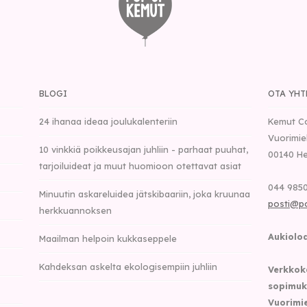
BLOGI
OTA YHT
24 ihanaa ideaa joulukalenteriin
Kemut C
Vuorimie
10 vinkkiä poikkeusajan juhliin - parhaat puuhat,
00140
He
tarjoiluideat ja muut huomioon otettavat asiat
044 9850
Minuutin askareluidea jätskibaariin, joka kruunaa
posti@p
herkkuannoksen
Aukioloa
Maailman helpoin kukkaseppele
Kahdeksan askelta ekologisempiin juhliin
Verkkok
sopimuk
Vuorimie