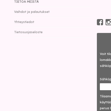
TIETOA MEISTÄ
Vaihdot ja palautukset
Yhteystiedot
Tietosuojaseloste
Voit ti
lomakke
sähköp
Sähköp
Tilaama
käyttää
perua 