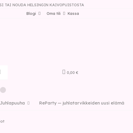
SI TAI NOUDA HELSINGIN KAIVOPUISTOSTA
Blogi
Oma tili
Kassa
0,00 €
Juhlapuuha
ReParty — juhlatarvikkeiden uusi elämä
lot