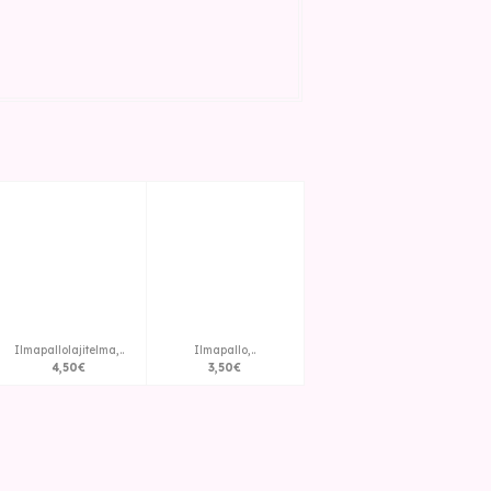
Ilmapallolajitelma,..
Ilmapallo,..
4
,
50
€
3
,
50
€