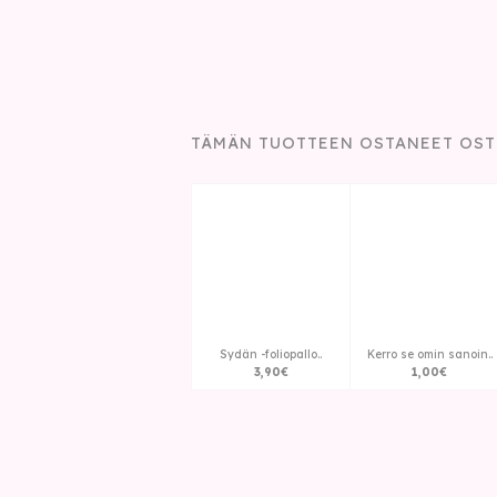
TÄMÄN TUOTTEEN OSTANEET OST
Sydän -foliopallo..
Kerro se omin sanoin..
3
,
90
€
1
,
00
€