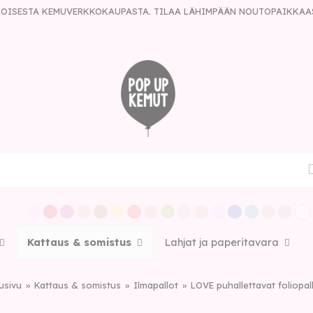
ULOISESTA KEMUVERKKOKAUPASTA. TILAA LÄHIMPÄÄN NOUTOPAIKKAA
Kattaus & somistus
Lahjat ja paperitavara
usivu
Kattaus & somistus
Ilmapallot
LOVE puhallettavat foliopal