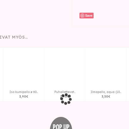
Save
IVAT MYÖS…
Iso kumipallo ø 60..
Puhallettavat..
Ilmapallo, aqua (10..
3
,
90
€
2
,
90
€
3
,
50
€