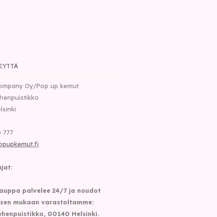
EYTTÄ
ompany Oy/Pop up kemut
henpuistikko
lsinki
 777
opupkemut.fi
jat:
auppa palvelee 24/7 ja noudot
sen mukaan varastoltamme:
henpuistikko, 00140 Helsinki.