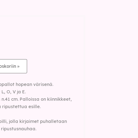
oskoriin »
iopallot hopean värisenä.
, O, V ja E.
n.41 cm. Palloissa on kiinnikkeet,
 ripustettua esille.
li, jolla kirjaimet puhalletaan
ä ripustusnauhaa.