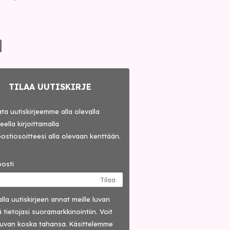
TILAA UUTISKIRJE
lata uutiskirjeemme alla olevalla
ella kirjoittamalla
ostiosoitteesi alla olevaan kenttään.
osti
Tilaa
lla uutis­kirjeen annat meille luvan
 tietojasi suora­markkinointiin. Voit
luvan koska tahansa. Käsittelemme