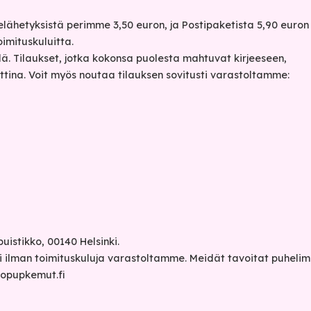
elähetyksistä perimme 3,50 euron, ja Postipaketista 5,90 euron
oimituskuluitta.
llä. Tilaukset, jotka kokonsa puolesta mahtuvat kirjeeseen,
ttina. Voit myös noutaa tilauksen sovitusti varastoltamme:
istikko, 00140 Helsinki.
ti ilman toimituskuluja varastoltamme. Meidät tavoitat puhelim
opupkemut.fi