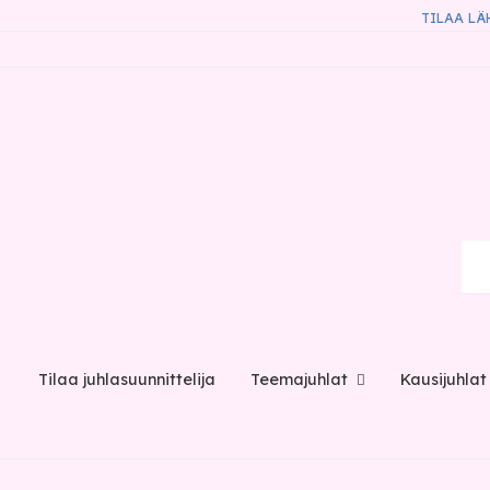
TILAA LÄ
Tilaa juhlasuunnittelija
Teemajuhlat
Kausijuhlat