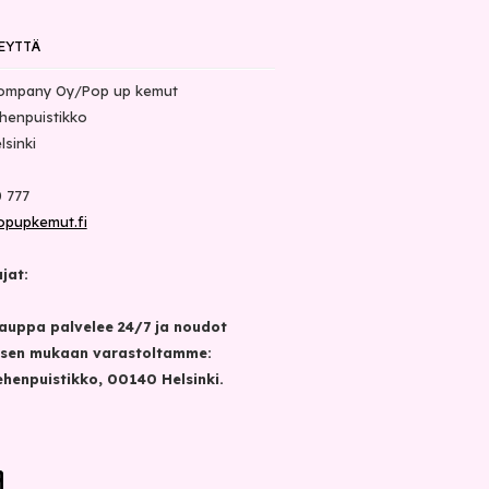
EYTTÄ
ompany Oy/Pop up kemut
henpuistikko
lsinki
 777
opupkemut.fi
jat:
auppa palvelee 24/7 ja noudot
sen mukaan varastoltamme:
henpuistikko, 00140 Helsinki.