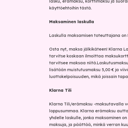
lasku, erämaksu, korttimaksu ja suor
käyttöehtoihin tästä.
Maksaminen laskulla
Laskulla maksamisen toteuttajana on 
Osta nyt, maksa jälkikäteen! Klarna Las
tarvitse koskaan ilmoittaa maksukortti
tarvitsee maksaa niitä.Laskutusmaks
lisätään muistutusmaksu 5,00 € ja viiv
luottokelpoisuuden, mikä joissain tapa
Klarna Tili
Klarna Tili/erämaksu -maksutavalla voi
loppusummaa. Klarna erämaksu auttaa
yhdelle laskulle, jonka maksaminen o
maksuja, ja päättää, minkä verran ku