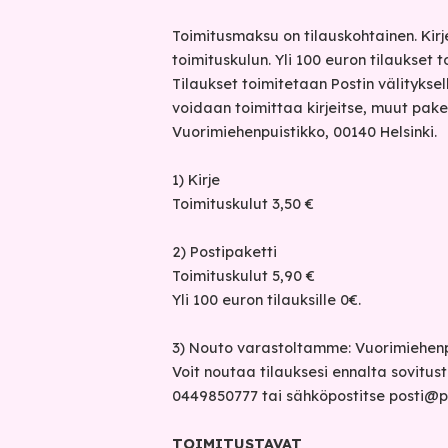
Toimitusmaksu on tilauskohtainen. Kirj
toimituskulun. Yli 100 euron tilaukset t
Tilaukset toimitetaan Postin välitykse
voidaan toimittaa kirjeitse, muut pake
Vuorimiehenpuistikko, 00140 Helsinki.
1) Kirje
Toimituskulut 3,50 €
2) Postipaketti
Toimituskulut 5,90 €
Yli 100 euron tilauksille 0€.
3) Nouto varastoltamme: Vuorimiehenpu
Voit noutaa tilauksesi ennalta sovitus
0449850777 tai sähköpostitse
posti@p
TOIMITUSTAVAT