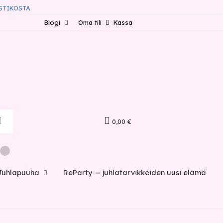
STIKOSTA.
Blogi
Oma tili
Kassa
0,00 €
Juhlapuuha
ReParty — juhlatarvikkeiden uusi elämä