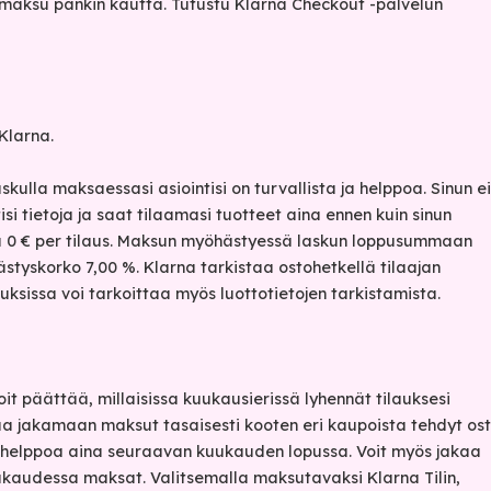
amaksu pankin kautta. Tutustu Klarna Checkout -palvelun
Klarna.
kulla maksaessasi asiointisi on turvallista ja helppoa. Sinun ei
si tietoja ja saat tilaamasi tuotteet aina ennen kuin sinun
u 0 € per tilaus. Maksun myöhästyessä laskun loppusummaan
ästyskorko 7,00 %. Klarna tarkistaa ostohetkellä tilaajan
uksissa voi tarkoittaa myös luottotietojen tarkistamista.
t päättää, millaisissa kuukausierissä lyhennät tilauksesi
 jakamaan maksut tasaisesti kooten eri kaupoista tehdyt ost
n helppoa aina seuraavan kuukauden lopussa. Voit myös jakaa
ukaudessa maksat. Valitsemalla maksutavaksi Klarna Tilin,