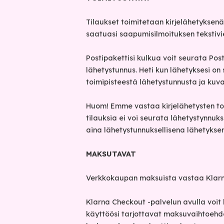
Tilaukset toimitetaan kirjelähetyksenä
saatuasi saapumisilmoituksen tekstivie
Postipakettisi kulkua voit seurata Post
lähetystunnus. Heti kun lähetyksesi on
toimipisteestä lähetystunnusta ja kuva
Huom! Emme vastaa kirjelähetysten toi
tilauksia ei voi seurata lähetystynnuk
aina lähetystunnuksellisena lähetykse
MAKSUTAVAT
Verkkokaupan maksuista vastaa Klarn
Klarna Checkout -palvelun avulla voit h
käyttöösi tarjottavat maksuvaihtoehdo