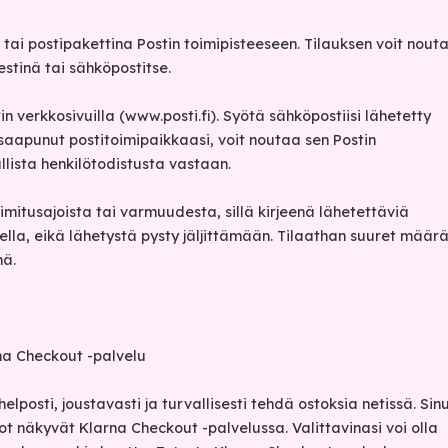
 tai postipakettina Postin toimipisteeseen. Tilauksen voit nout
stinä tai sähköpostitse.
in verkkosivuilla (www.posti.fi). Syötä sähköpostiisi lähetetty
 saapunut postitoimipaikkaasi, voit noutaa sen Postin
llista henkilötodistusta vastaan.
mitusajoista tai varmuudesta, sillä kirjeenä lähetettäviä
sella, eikä lähetystä pysty jäljittämään. Tilaathan suuret määrä
nä.
a Checkout -palvelu
elposti, joustavasti ja turvallisesti tehdä ostoksia netissä. Sin
t näkyvät Klarna Checkout -palvelussa. Valittavinasi voi olla