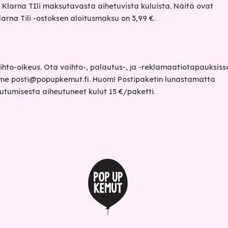
Klarna TIli maksutavasta aihetuvista kuluista. Näitä ovat
Klarna Tili -ostoksen aloitusmaksu on 3,99 €.
aihto-oikeus. Ota vaihto-, palautus-, ja -reklamaatiotapauksiss
mme
posti@popupkemut.fi
. Huom! Postipaketin lunastamatta
utumisesta aiheutuneet kulut 15 €/paketti.