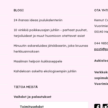
BLOGI
OTA YHT
24 ihanaa ideaa joulukalenteriin
Kemut C
Vuorimie
10 vinkkiä poikkeusajan juhliin - parhaat puuhat,
00140
He
tarjoiluideat ja muut huomioon otettavat asiat
044 9850
Minuutin askareluidea jätskibaariin, joka kruunaa
posti@p
herkkuannoksen
Aukioloa
Maailman helpoin kukkaseppele
Kahdeksan askelta ekologisempiin juhliin
Verkkok
sopimuk
Vuorimie
TIETOA MEISTÄ
Vaihdot ja palautukset
Toimitusehdot