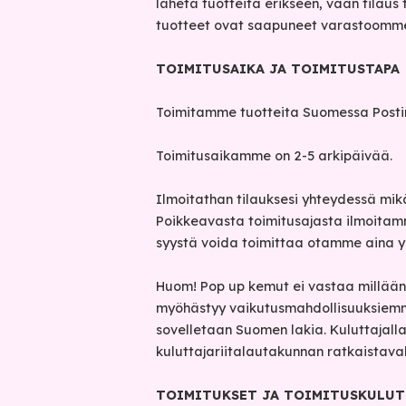
lähetä tuotteita erikseen, vaan tilau
tuotteet ovat saapuneet varastoomm
TOIMITUSAIKA JA TOIMITUSTAPA
Toimitamme tuotteita Suomessa Postin
Toimitusaikamme on 2-5 arkipäivää.
Ilmoitathan tilauksesi yhteydessä mikäl
Poikkeavasta toimitusajasta ilmoitamme
syystä voida toimittaa otamme aina yh
Huom! Pop up kemut ei vastaa millään t
myöhästyy vaikutusmahdollisuuksiemme
sovelletaan Suomen lakia. Kuluttajall
kuluttajariitalautakunnan ratkaistavak
TOIMITUKSET JA TOIMITUSKULUT