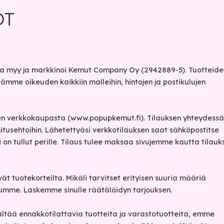
OT
ta myy ja markkinoi Kemut Company Oy (2942889-5). Tuotteide
tämme oikeuden kaikkiin malleihin, hintojen ja postikulujen
ujen verkkokaupasta (www.popupkemut.fi). Tilauksen yhteydessä
itusehtoihin. Lähetettyäsi verkkotilauksen saat sähköpostitse
si on tullut perille. Tilaus tulee maksaa sivujemme kautta tilauk
t tuotekorteilta. Mikäli tarvitset erityisen suuria määriä
uumme. Laskemme sinulle räätälöidyn tarjouksen.
sältää ennakkotilattavia tuotteita ja varastotuotteita, emme