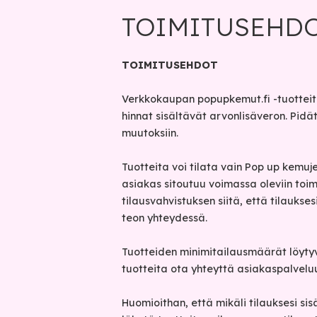
TOIMITUSEHD
TOIMITUSEHDOT
Verkkokaupan popupkemut.fi -tuottei
hinnat sisältävät arvonlisäveron. Pidä
muutoksiin.
Tuotteita voi tilata vain Pop up kem
asiakas sitoutuu voimassa oleviin toim
tilausvahvistuksen siitä, että tilaukse
teon yhteydessä.
Tuotteiden minimitailausmäärät löytyvä
tuotteita ota yhteyttä asiakaspalvel
Huomioithan, että mikäli tilauksesi si