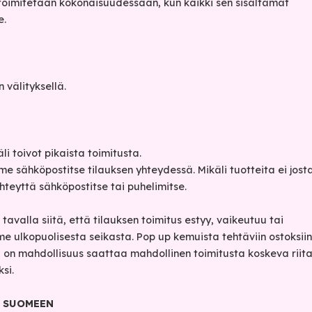
s toimitetaan kokonaisuudessaan, kun kaikki sen sisältämät
e.
 välityksellä.
i toivot pikaista toimitusta.
 sähköpostitse tilauksen yhteydessä. Mikäli tuotteita ei jost
teyttä sähköpostitse tai puhelimitse.
avalla siitä, että tilauksen toimitus estyy, vaikeutuu tai
 ulkopuolisesta seikasta. Pop up kemuista tehtäviin ostoksiin
a on mahdollisuus saattaa mahdollinen toimitusta koskeva riit
si.
 SUOMEEN