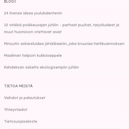
BLOGI
24 ihanaa ideaa joulukalenteriin
10 vinkkiä poikkeusajan juhliin - parhaat puuhat, tarjoiluideat ja
muut huomioon otettavat asiat
Minuutin askareluidea jätskibaariin, joka kruunaa herkkuannoksen
Maailman helpoin kukkaseppele
Kahdeksan askelta ekologisempiin juhliin
TIETOA MEISTÄ
Vaihdot ja palautukset
Yhteystiedot
Tietosuojaseloste