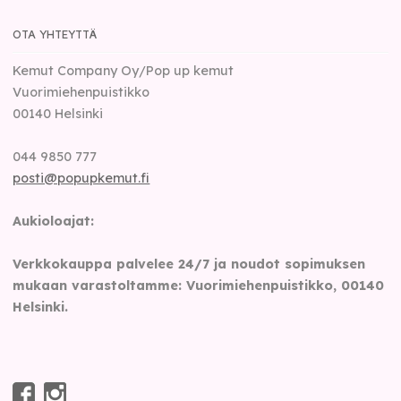
OTA YHTEYTTÄ
Kemut Company Oy/Pop up kemut
Vuorimiehenpuistikko
00140
Helsinki
044 9850 777
posti@popupkemut.fi
Aukioloajat:
Verkkokauppa palvelee 24/7 ja noudot sopimuksen
mukaan varastoltamme: Vuorimiehenpuistikko, 00140
Helsinki.