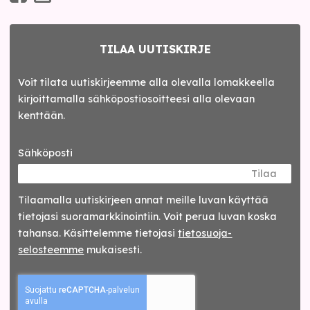
TILAA UUTISKIRJE
Voit tilata uutiskirjeemme alla olevalla lomakkeella
kirjoittamalla sähköpostiosoitteesi alla olevaan
kenttään.
Sähköposti
Tilaa
Tilaamalla uutis­kirjeen annat meille luvan käyttää
tietojasi suora­markkinointiin. Voit perua luvan koska
tahansa. Käsittelemme tietojasi
tieto­suoja­
selosteemme
mukaisesti.