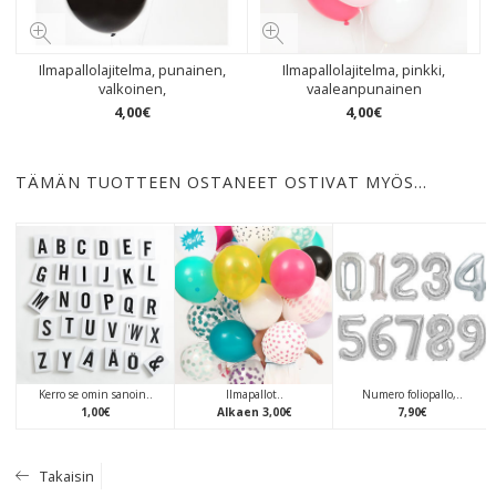
Ilmapallolajitelma, punainen,
Ilmapallolajitelma, pinkki,
valkoinen,
vaaleanpunainen
4
,
00
€
4
,
00
€
TÄMÄN TUOTTEEN OSTANEET OSTIVAT MYÖS…
Kerro se omin sanoin..
Ilmapallot..
Numero foliopallo,..
1
,
00
€
Alkaen
3
,
00
€
7
,
90
€
Takaisin