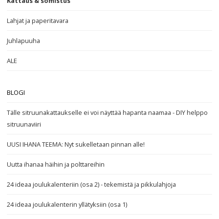
Kattaus & somistus
Lahjat ja paperitavara
Juhlapuuha
ALE
BLOGI
Tälle sitruunakattaukselle ei voi näyttää hapanta naamaa - DIY helppo
sitruunaviiri
UUSI IHANA TEEMA: Nyt sukelletaan pinnan alle!
Uutta ihanaa häihin ja polttareihin
24 ideaa joulukalenteriin (osa 2) - tekemistä ja pikkulahjoja
24 ideaa joulukalenterin yllätyksiin (osa 1)