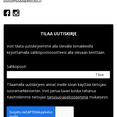
posti@popupkemut.fi
TILAA UUTISKIRJE
Voit tilata uutiskirjeemme alla olevalla lomakkeella
kirjoittamalla sähköpostiosoitteesi alla olevaan kenttään.
Sähköposti
Tilaa
Tilaamalla uutis­kirjeen annat meille luvan käyttää tietojasi
suora­markkinointiin. Voit perua luvan koska tahansa.
Käsittelemme tietojasi
tieto­suoja­selosteemme
mukaisesti.